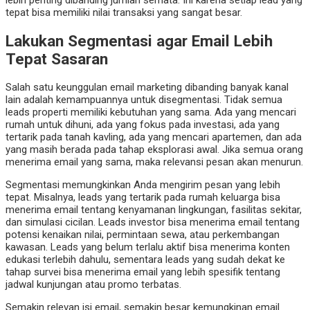
lebih penting dibanding jumlah semata. Ini karena setiap lead yang
tepat bisa memiliki nilai transaksi yang sangat besar.
Lakukan Segmentasi agar Email Lebih
Tepat Sasaran
Salah satu keunggulan email marketing dibanding banyak kanal
lain adalah kemampuannya untuk disegmentasi. Tidak semua
leads properti memiliki kebutuhan yang sama. Ada yang mencari
rumah untuk dihuni, ada yang fokus pada investasi, ada yang
tertarik pada tanah kavling, ada yang mencari apartemen, dan ada
yang masih berada pada tahap eksplorasi awal. Jika semua orang
menerima email yang sama, maka relevansi pesan akan menurun.
Segmentasi memungkinkan Anda mengirim pesan yang lebih
tepat. Misalnya, leads yang tertarik pada rumah keluarga bisa
menerima email tentang kenyamanan lingkungan, fasilitas sekitar,
dan simulasi cicilan. Leads investor bisa menerima email tentang
potensi kenaikan nilai, permintaan sewa, atau perkembangan
kawasan. Leads yang belum terlalu aktif bisa menerima konten
edukasi terlebih dahulu, sementara leads yang sudah dekat ke
tahap survei bisa menerima email yang lebih spesifik tentang
jadwal kunjungan atau promo terbatas.
Semakin relevan isi email, semakin besar kemungkinan email