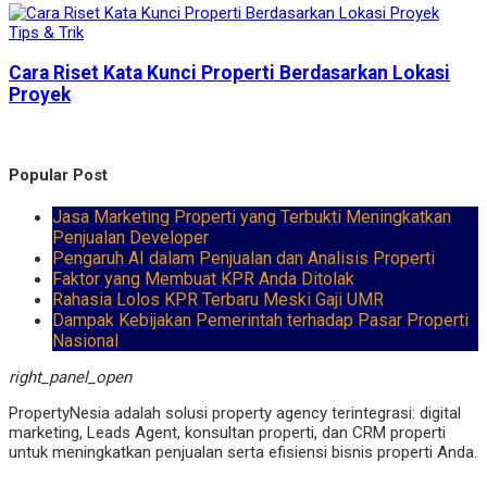
Tips & Trik
Cara Riset Kata Kunci Properti Berdasarkan Lokasi
Proyek
Popular Post
Jasa Marketing Properti yang Terbukti Meningkatkan
Penjualan Developer
Pengaruh AI dalam Penjualan dan Analisis Properti
Faktor yang Membuat KPR Anda Ditolak
Rahasia Lolos KPR Terbaru Meski Gaji UMR
Dampak Kebijakan Pemerintah terhadap Pasar Properti
Nasional
right_panel_open
PropertyNesia adalah solusi property agency terintegrasi: digital
marketing, Leads Agent, konsultan properti, dan CRM properti
untuk meningkatkan penjualan serta efisiensi bisnis properti Anda.