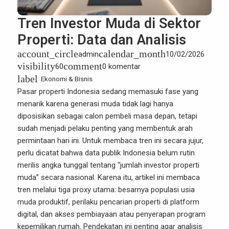
Tren Investor Muda di Sektor
Properti: Data dan Analisis
account_circle
calendar_month
admin
10/02/2026
visibility
comment
60
0 komentar
label
Ekonomi & Bisnis
Pasar properti Indonesia
sedang memasuki fase yang
menarik karena generasi muda tidak lagi hanya
diposisikan sebagai calon pembeli masa depan, tetapi
sudah menjadi pelaku penting yang membentuk arah
permintaan hari ini. Untuk membaca tren ini secara jujur,
perlu dicatat bahwa data publik Indonesia belum rutin
merilis angka tunggal tentang “jumlah investor properti
muda” secara nasional. Karena itu, artikel ini membaca
tren melalui tiga proxy utama: besarnya populasi usia
muda produktif, perilaku pencarian properti di platform
digital, dan akses pembiayaan atau penyerapan program
kepemilikan rumah. Pendekatan ini penting agar analisis