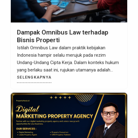
Dampak Omnibus Law terhadap
Bisnis Properti
Istilah Omnibus Law dalam praktik kebijakan
Indonesia hampir selalu merujuk pada rezim
Undang-Undang Cipta Kerja. Dalam konteks hukum
yang berlaku saat ini, rujukan utamanya adalah
Undang-Undang Nomor 6 Tahun 2023 tentang
SELENGKAPNYA
penetapan Perppu Cipta Kerja menjadi undang-
undang. Dari sudut pandang bisnis, pemerintah
menempatkan rezim ini sebagai instrumen untuk
menyederhanakan birokrasi, mempermudah
perizinan berusaha, dan memperkuat […]