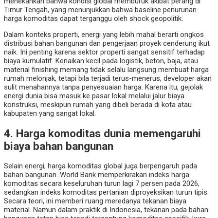
menekankan bahwa kondisi global memburuk akibat perang di
Timur Tengah, yang menunjukkan bahwa baseline penurunan
harga komoditas dapat terganggu oleh shock geopolitik.
Dalam konteks properti, energi yang lebih mahal berarti ongkos
distribusi bahan bangunan dan pengerjaan proyek cenderung ikut
naik. Ini penting karena sektor properti sangat sensitif terhadap
biaya kumulatif. Kenaikan kecil pada logistik, beton, baja, atau
material finishing memang tidak selalu langsung membuat harga
rumah melonjak, tetapi bila terjadi terus-menerus, developer akan
sulit menahannya tanpa penyesuaian harga. Karena itu, gejolak
energi dunia bisa masuk ke pasar lokal melalui jalur biaya
konstruksi, meskipun rumah yang dibeli berada di kota atau
kabupaten yang sangat lokal.
4. Harga komoditas dunia memengaruhi
biaya bahan bangunan
Selain energi, harga komoditas global juga berpengaruh pada
bahan bangunan. World Bank memperkirakan indeks harga
komoditas secara keseluruhan turun lagi 7 persen pada 2026,
sedangkan indeks komoditas pertanian diproyeksikan turun tipis.
Secara teori, ini memberi ruang meredanya tekanan biaya
material. Namun dalam praktik di Indonesia, tekanan pada bahan