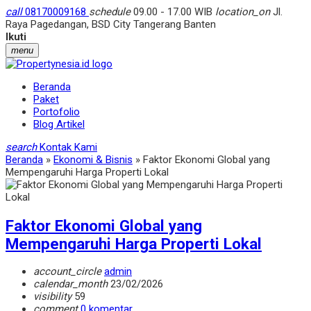
call
08170009168
schedule
09.00 - 17.00 WIB
location_on
Jl.
Raya Pagedangan, BSD City Tangerang Banten
Ikuti
menu
Beranda
Paket
Portofolio
Blog Artikel
search
Kontak Kami
Beranda
»
Ekonomi & Bisnis
»
Faktor Ekonomi Global yang
Mempengaruhi Harga Properti Lokal
Faktor Ekonomi Global yang
Mempengaruhi Harga Properti Lokal
account_circle
admin
calendar_month
23/02/2026
visibility
59
comment
0 komentar