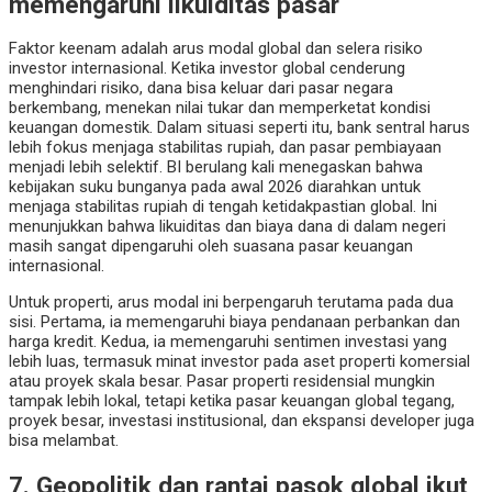
memengaruhi likuiditas pasar
Faktor keenam adalah arus modal global dan selera risiko
investor internasional. Ketika investor global cenderung
menghindari risiko, dana bisa keluar dari pasar negara
berkembang, menekan nilai tukar dan memperketat kondisi
keuangan domestik. Dalam situasi seperti itu, bank sentral harus
lebih fokus menjaga stabilitas rupiah, dan pasar pembiayaan
menjadi lebih selektif. BI berulang kali menegaskan bahwa
kebijakan suku bunganya pada awal 2026 diarahkan untuk
menjaga stabilitas rupiah di tengah ketidakpastian global. Ini
menunjukkan bahwa likuiditas dan biaya dana di dalam negeri
masih sangat dipengaruhi oleh suasana pasar keuangan
internasional.
Untuk properti, arus modal ini berpengaruh terutama pada dua
sisi. Pertama, ia memengaruhi biaya pendanaan perbankan dan
harga kredit. Kedua, ia memengaruhi sentimen investasi yang
lebih luas, termasuk minat investor pada aset properti komersial
atau proyek skala besar. Pasar properti residensial mungkin
tampak lebih lokal, tetapi ketika pasar keuangan global tegang,
proyek besar, investasi institusional, dan ekspansi developer juga
bisa melambat.
7. Geopolitik dan rantai pasok global ikut