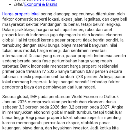
label
Ekonomi & Bisnis
Harga properti lokal
sering dianggap sepenuhnya ditentukan oleh
faktor domestik seperti lokasi, akses jalan, legalitas, dan daya beli
masyarakat sekitar. Pandangan itu benar, tetapi belum lengkap.
Dalam praktiknya, harga rumah, apartemen, ruko, dan aset
properti lain di Indonesia juga dipengaruhi oleh kondisi ekonomi
global. Hal ini terjadi karena pasar properti tidak berdiri sendiri. Ia
terhubung dengan suku bunga, biaya material bangunan, nilai
tukar, arus modal, harga energi, dan sentimen investasi
internasional. Di saat yang sama, pasar properti Indonesia sendiri
sedang berada pada fase pertumbuhan harga yang masih
terbatas: Bank Indonesia mencatat harga properti residensial
primer pada triwulan IV 2025 hanya tumbuh 0,83 persen secara
tahunan, meski penjualan unit tumbuh 7,83 persen. Artinya, pasar
lokal memang bergerak, tetapi sangat sensitif terhadap faktor
pendorong biaya dan pembiayaan dari luar negeri.
Secara global, IMF pada pembaruan World Economic Outlook
Januari 2026 memproyeksikan pertumbuhan ekonomi dunia
sebesar 3,3 persen pada 2026 dan 3,2 persen pada 2027. Angka
ini menunjukkan ekonomi global masih tumbuh, tetapi tidak luar
biasa tinggi. Bagi pasar properti lokal, situasi seperti ini penting
karena memengaruhi permintaan ekspor, stabilitas pasar
keuangan, biaya dana, dan keyakinan investor. Jadi, ketika kita