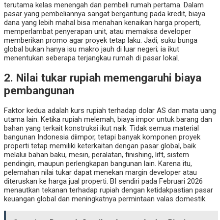
terutama kelas menengah dan pembeli rumah pertama. Dalam
pasar yang pembeliannya sangat bergantung pada kredit, biaya
dana yang lebih mahal bisa menahan kenaikan harga properti,
memperlambat penyerapan unit, atau memaksa developer
memberikan promo agar proyek tetap laku. Jadi, suku bunga
global bukan hanya isu makro jauh di luar negeri; ia ikut
menentukan seberapa terjangkau rumah di pasar lokal.
2. Nilai tukar rupiah memengaruhi biaya
pembangunan
Faktor kedua adalah kurs rupiah terhadap dolar AS dan mata uang
utama lain. Ketika rupiah melemah, biaya impor untuk barang dan
bahan yang terkait konstruksi ikut naik. Tidak semua material
bangunan Indonesia diimpor, tetapi banyak komponen proyek
properti tetap memiliki keterkaitan dengan pasar global, baik
melalui bahan baku, mesin, peralatan, finishing, lift, sistem
pendingin, maupun perlengkapan bangunan lain. Karena itu,
pelemahan nilai tukar dapat menekan margin developer atau
diteruskan ke harga jual properti. BI sendiri pada Februari 2026
menautkan tekanan terhadap rupiah dengan ketidakpastian pasar
keuangan global dan meningkatnya permintaan valas domestik.