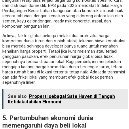
bangunan tetap bisa terjadi tergantung komoditas spesifik, kurs,
dan distribusi domestik. BPS pada 2025 mencatat Indeks Harga
Perdagangan Besar bahan bangunan atau konstruksi masih naik
secara tahunan, dengan kenaikan yang didorong antara lain oleh
semen, kayu gelondongan, ready mix concrete, aspal, dan
komponen bangunan lain.
Artinya, faktor global bekerja melalui dua arah. Jika harga
komoditas dunia turun dan rupiah stabil, tekanan biaya konstruksi
bisa mereda sehingga developer punya ruang untuk menahan
kenaikan harga properti. Tetapi jika kurs melemah atau terjadi
gangguan pasokan, efek penurunan harga global bisa tidak
sepenuhnya terasa di pasar lokal. Bagi pembeli, ini menjelaskan
mengapa kadang harga komoditas dunia terdengar turun, tetapi
harga rumah baru di lokasi tertentu tetap naik. Ada jeda transmisi
dan ada friksi lokal yang membuat efek global tidak pernah
sepenuhnya linier.
See also
Properti sebagai Safe Haven di Tengah
Ketidakstabilan Ekonomi
5. Pertumbuhan ekonomi dunia
memengaruhi daya beli lokal