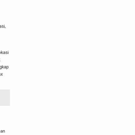
si,
okasi
k
ngkap
ax
aan