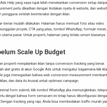
 Ads Help yang saya rujuk lebih menekankan conversion setup darip
urement perlu dikaitkan dengan tindakan nyata di website, dan websi
 pengguna setelah berinteraksi dengan iklan.
benar-benar mudah dilakukan. Halaman harus memuat foto atau video
keunggulan proyek, CTA yang jelas, tombol WhatsApp, formulir minat,
an utama pasar. Untuk properti, halaman yang terlalu umum biasanya
belum Scale Up Budget
lan properti menjalankan iklan tanpa conversion tracking yang benar.
h alat gratis di akun Google Ads untuk mengukur bagaimana klik ikl
 Google juga menegaskan bahwa web conversion measurement memban
klan, dan data itu krusial untuk optimasi campaign.
imal form submit, klik tombol WhatsApp jika memungkinkan, telepo
rlu diingat bahwa form semacam ini tetap harus dikonfigurasi deng
 Dengan tracking yang rapi, Anda bisa membedakan traffic murah ya