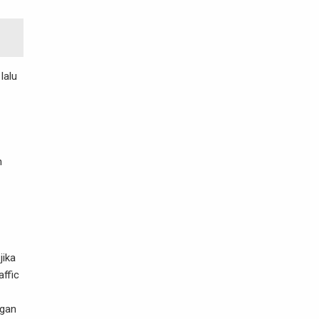
lalu
n
jika
ffic
ngan