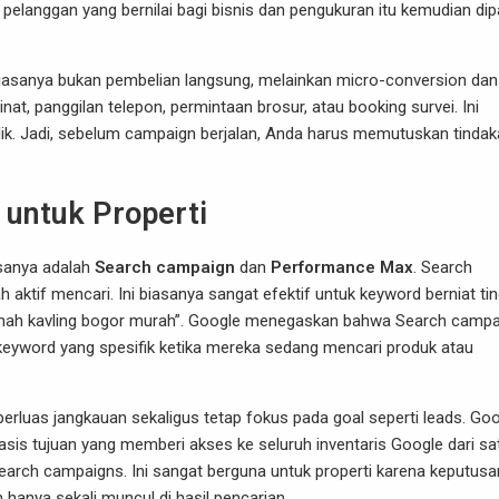
pelanggan yang bernilai bagi bisnis dan pengukuran itu kemudian dip
biasanya bukan pembelian langsung, melainkan micro-conversion dan
t, panggilan telepon, permintaan brosur, atau booking survei. Ini
 klik. Jadi, sebelum campaign berjalan, Anda harus memutuskan tinda
 untuk Properti
asanya adalah
Search campaign
dan
Performance Max
. Search
ktif mencari. Ini biasanya sangat efektif untuk keyword berniat tin
u “tanah kavling bogor murah”. Google menegaskan bahwa Search camp
eyword yang spesifik ketika mereka sedang mencari produk atau
rluas jangkauan sekaligus tetap fokus pada goal seperti leads. Go
s tujuan yang memberi akses ke seluruh inventaris Google dari sa
rch campaigns. Ini sangat berguna untuk properti karena keputusan
hanya sekali muncul di hasil pencarian.