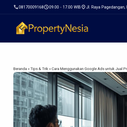
call
schedule
location_on
08170009168
09.00 - 17.00 WIB
Jl. Raya Pagedangan,
Beranda
»
Tips & Trik
»
Cara Menggunakan Google Ads untuk Jual Pr