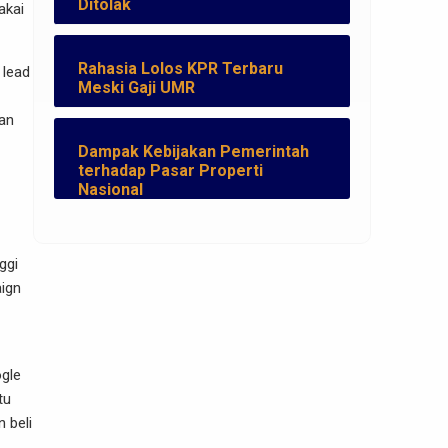
Ditolak
akai
Rahasia Lolos KPR Terbaru
 lead
Meski Gaji UMR
kan
Dampak Kebijakan Pemerintah
terhadap Pasar Properti
Nasional
ggi
aign
ogle
tu
 beli