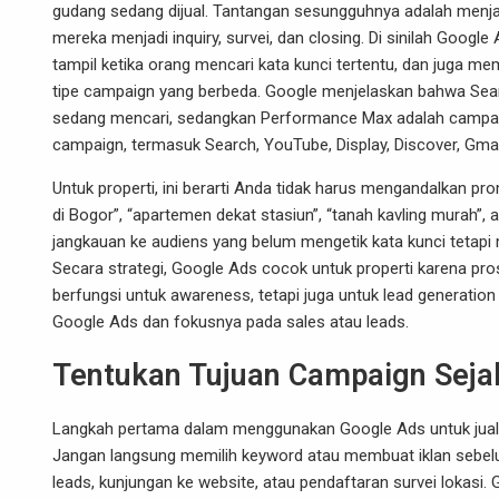
gudang sedang dijual. Tantangan sesungguhnya adalah men
mereka menjadi inquiry, survei, dan closing. Di sinilah Googl
tampil ketika orang mencari kata kunci tertentu, dan juga m
tipe campaign yang berbeda. Google menjelaskan bahwa Se
sedang mencari, sedangkan Performance Max adalah campaign
campaign, termasuk Search, YouTube, Display, Discover, Gmai
Untuk
properti
, ini berarti Anda tidak harus mengandalkan pr
di Bogor”, “apartemen dekat stasiun”, “tanah kavling murah”,
jangkauan ke audiens yang belum mengetik kata kunci tetapi 
Secara strategi, Google Ads cocok untuk properti karena pros
berfungsi untuk awareness, tetapi juga untuk lead generation
Google Ads dan fokusnya pada sales atau leads.
Tentukan Tujuan Campaign Seja
Langkah pertama dalam menggunakan Google Ads untuk jual 
Jangan langsung memilih keyword atau membuat iklan sebe
leads, kunjungan ke website, atau pendaftaran survei loka