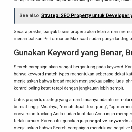
See also
Strategi SEO Property untuk Developer 
Secara praktis, banyak bisnis properti akan lebih aman mem
menambahkan Performance Max saat sudah punya landing page,
Gunakan Keyword yang Benar, B
Search campaign akan sangat bergantung pada keyword. Kar
bahwa keyword match types menentukan seberapa dekat kata
menjelaskan bahwa broad match menjangkau paling luas, phr
kontrol paling ketat tetapi dengan jangkauan lebih sempit.
Untuk properti, strategi yang aman biasanya adalah memula
berniat tinggi. Misalnya, “rumah dijual di serpong”, “apartemen
conversion tracking Anda sudah kuat dan Anda ingin memperl
terlalu umum. Karena itu, gunakan juga
negative keywords
a
menjelaskan bahwa Search campaigns mendukung negative bro