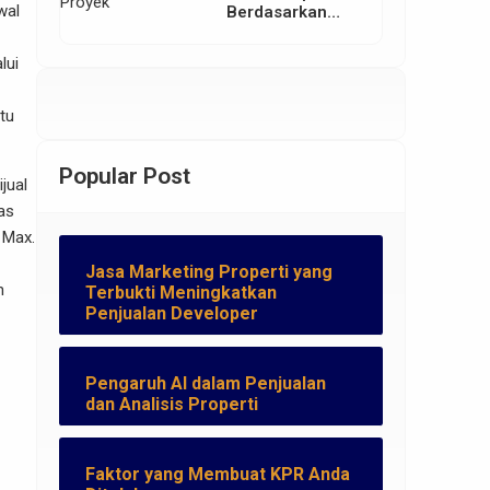
wal
Berdasarkan
Lokasi Proyek
lui
tu
Popular Post
jual
as
 Max.
Jasa Marketing Properti yang
n
Terbukti Meningkatkan
Penjualan Developer
Pengaruh AI dalam Penjualan
dan Analisis Properti
Faktor yang Membuat KPR Anda