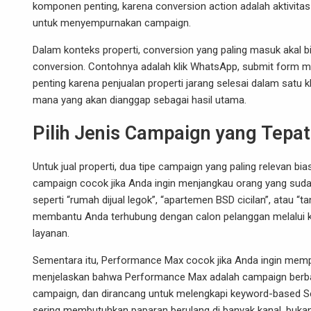
komponen penting, karena conversion action adalah aktivitas 
untuk menyempurnakan campaign.
Dalam konteks properti, conversion yang paling masuk akal 
conversion. Contohnya adalah klik WhatsApp, submit form mina
penting karena penjualan properti jarang selesai dalam satu
mana yang akan dianggap sebagai hasil utama.
Pilih Jenis Campaign yang Tepat
Untuk jual properti, dua tipe campaign yang paling relevan bi
campaign cocok jika Anda ingin menjangkau orang yang sudah a
seperti “rumah dijual legok”, “apartemen BSD cicilan”, ata
membantu Anda terhubung dengan calon pelanggan melalui k
layanan.
Sementara itu, Performance Max cocok jika Anda ingin mempe
menjelaskan bahwa Performance Max adalah campaign berbasi
campaign, dan dirancang untuk melengkapi keyword-based Sea
sering membutuhkan paparan berulang di banyak kanal, bukan 