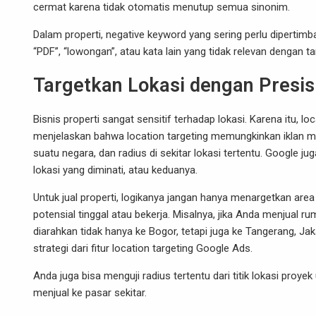
cermat karena tidak otomatis menutup semua sinonim.
Dalam properti, negative keyword yang sering perlu dipertimban
“PDF”, “lowongan”, atau kata lain yang tidak relevan dengan t
Targetkan Lokasi dengan Presis
Bisnis properti sangat sensitif terhadap lokasi. Karena itu, l
menjelaskan bahwa location targeting memungkinkan iklan mun
suatu negara, dan radius di sekitar lokasi tertentu. Google 
lokasi yang diminati, atau keduanya.
Untuk jual properti, logikanya jangan hanya menargetkan are
potensial tinggal atau bekerja. Misalnya, jika Anda menjua
diarahkan tidak hanya ke Bogor, tetapi juga ke Tangerang, Jaka
strategi dari fitur location targeting Google Ads.
Anda juga bisa menguji radius tertentu dari titik lokasi pro
menjual ke pasar sekitar.