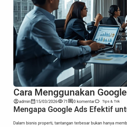
Cara Menggunakan Google 
account_circle
calendar_month
visibility
comment
label
admin
15/03/2026
71
0 komentar
Tips & Trik
Mengapa Google Ads Efektif unt
Dalam bisnis properti, tantangan terbesar bukan hanya memb