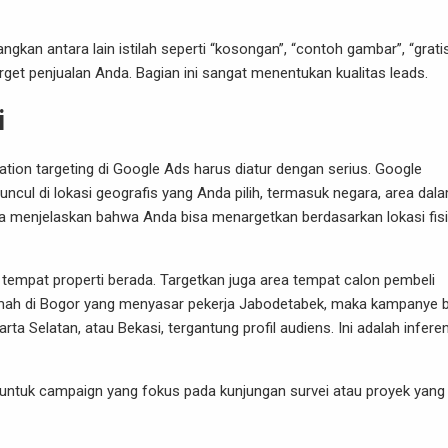
gkan antara lain istilah seperti “kosongan”, “contoh gambar”, “gratis
arget penjualan Anda. Bagian ini sangat menentukan kualitas leads.
i
ocation targeting di Google Ads harus diatur dengan serius. Google
cul di lokasi geografis yang Anda pilih, termasuk negara, area dal
juga menjelaskan bahwa Anda bisa menargetkan berdasarkan lokasi fisi
a tempat properti berada. Targetkan juga area tempat calon pembeli
l rumah di Bogor yang menyasar pekerja Jabodetabek, maka kampanye 
rta Selatan, atau Bekasi, tergantung profil audiens. Ini adalah infere
yek untuk campaign yang fokus pada kunjungan survei atau proyek yang