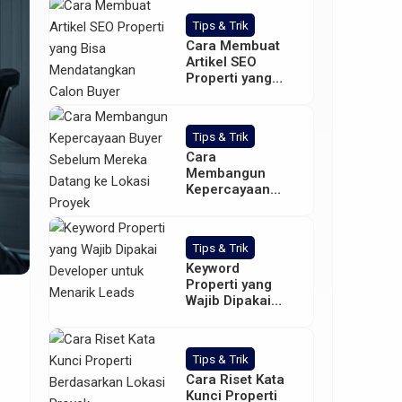
Tips & Trik
Cara Membuat
Artikel SEO
Properti yang
Bisa
Mendatangkan
Calon Buyer
Tips & Trik
Cara
Membangun
Kepercayaan
Buyer Sebelum
Mereka Datang
ke Lokasi Proyek
Tips & Trik
Keyword
Properti yang
Wajib Dipakai
Developer untuk
Menarik Leads
Tips & Trik
Cara Riset Kata
Kunci Properti