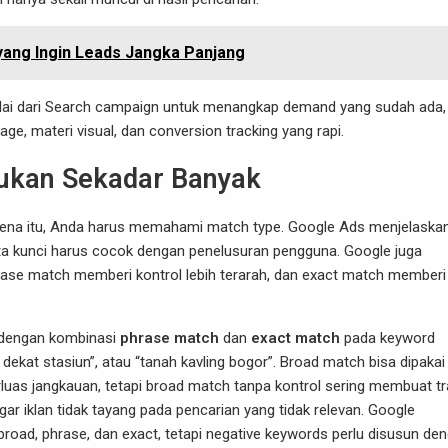
yang Ingin Leads Jangka Panjang
ulai dari Search campaign untuk menangkap demand yang sudah ada, 
 materi visual, dan conversion tracking yang rapi.
ukan Sekadar Banyak
ena itu, Anda harus memahami match type. Google Ads menjelaska
 kunci harus cocok dengan penelusuran pengguna. Google juga
ase match memberi kontrol lebih terarah, dan exact match memberi
i dengan kombinasi
phrase match
dan
exact match
pada keyword
 dekat stasiun”, atau “tanah kavling bogor”. Broad match bisa dipakai 
uas jangkauan, tetapi broad match tanpa kontrol sering membuat tra
gar iklan tidak tayang pada pencarian yang tidak relevan. Google
ad, phrase, dan exact, tetapi negative keywords perlu disusun de