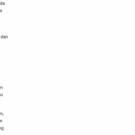
ada
te
 dan
an
tu
n,
an
ng