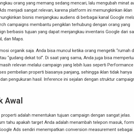
jangkau orang yang memang sedang mencari, lalu mengubah minat a
e Ads menjadi sangat relevan, karena platform ini memungkinkan iklan
emungkinkan bisnis menjangkau audiens di berbagai kanal Google mela
arch campaigns membantu pengiklan terhubung dengan orang yang
 berbasis tujuan yang dapat menjangkau inventaris Google dari sa
l, dan Maps.
omosi organik saja. Anda bisa muncul ketika orang mengetik “rumah di
 atau “gudang dekat tol”. Di saat yang sama, Anda juga bisa memperlu
masih relevan melalui campaign yang lebih luas seperti Performance
es pembelian properti biasanya panjang, sehingga iklan tidak hanya
 dan pengukuran hasil. Inference ini sejalan dengan struktur campaig
k Awal
properti adalah menentukan tujuan campaign dengan sangat jelas.
lum tahu apakah target Anda adalah menambah telepon masuk, form
si. Google Ads sendiri menempatkan conversion measurement sebagai