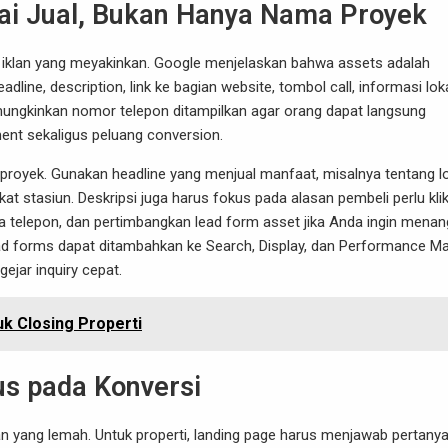
ai Jual, Bukan Hanya Nama Proyek
i iklan yang meyakinkan. Google menjelaskan bahwa assets adalah
ine, description, link ke bagian website, tombol call, informasi loka
mungkinkan nomor telepon ditampilkan agar orang dapat langsung
ent sekaligus peluang conversion.
proyek. Gunakan headline yang menjual manfaat, misalnya tentang l
ekat stasiun. Deskripsi juga harus fokus pada alasan pembeli perlu kli
a telepon, dan pertimbangkan lead form asset jika Anda ingin mena
ead forms dapat ditambahkan ke Search, Display, dan Performance M
ejar inquiry cepat.
k Closing Properti
us pada Konversi
an yang lemah. Untuk properti, landing page harus menjawab pertany