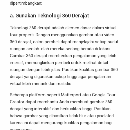
dipertimbangkan:
a. Gunakan Teknologi 360 Derajat
Teknologi 360 derajat adalah elemen dasar dalam virtual
tour properti. Dengan menggunakan gambar atau video
360 derajat, calon pembeli dapat menjelajahi setiap sudut
ruangan seolah-olah mereka sedang berada di lokasi.
Gambar 360 derajat memberikan pengalaman yang lebih
imersif, memungkinkan pembeli untuk melihat detail
ruangan dengan lebih jelas. Pastikan kualitas gambar 360
derajat yang digunakan cukup tinggi agar pengalaman
virtual lebih menarik dan realistis.
Beberapa platform seperti Matterport atau Google Tour
Creator dapat membantu Anda membuat gambar 360
derajat yang interaktif dan berkualitas tinggi. Pastikan
bahwa gambar yang dihasilkan tidak blur atau pixelated,
karena ini dapat mengurangi kualitas pengalaman bagi
pengunjung.