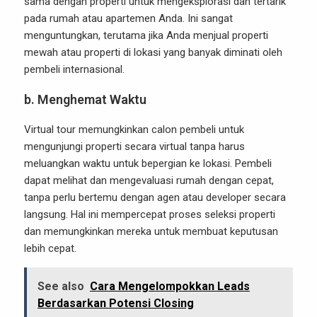
sama dengan properti untuk mengeksplorasi dan tertarik
pada rumah atau apartemen Anda. Ini sangat
menguntungkan, terutama jika Anda menjual properti
mewah atau properti di lokasi yang banyak diminati oleh
pembeli internasional.
b. Menghemat Waktu
Virtual tour memungkinkan calon pembeli untuk
mengunjungi properti secara virtual tanpa harus
meluangkan waktu untuk bepergian ke lokasi. Pembeli
dapat melihat dan mengevaluasi rumah dengan cepat,
tanpa perlu bertemu dengan agen atau developer secara
langsung. Hal ini mempercepat proses seleksi properti
dan memungkinkan mereka untuk membuat keputusan
lebih cepat.
See also
Cara Mengelompokkan Leads
Berdasarkan Potensi Closing