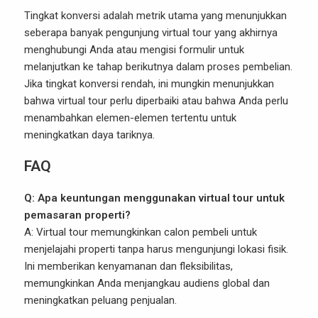
Tingkat konversi adalah metrik utama yang menunjukkan
seberapa banyak pengunjung virtual tour yang akhirnya
menghubungi Anda atau mengisi formulir untuk
melanjutkan ke tahap berikutnya dalam proses pembelian.
Jika tingkat konversi rendah, ini mungkin menunjukkan
bahwa virtual tour perlu diperbaiki atau bahwa Anda perlu
menambahkan elemen-elemen tertentu untuk
meningkatkan daya tariknya.
FAQ
Q: Apa keuntungan menggunakan virtual tour untuk
pemasaran properti?
A: Virtual tour memungkinkan calon pembeli untuk
menjelajahi properti tanpa harus mengunjungi lokasi fisik.
Ini memberikan kenyamanan dan fleksibilitas,
memungkinkan Anda menjangkau audiens global dan
meningkatkan peluang penjualan.