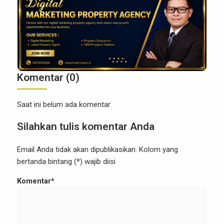
angka atau […]
Komentar (0)
Saat ini belum ada komentar
Silahkan tulis komentar Anda
Email Anda tidak akan dipublikasikan. Kolom yang
bertanda bintang (*) wajib diisi
Komentar*