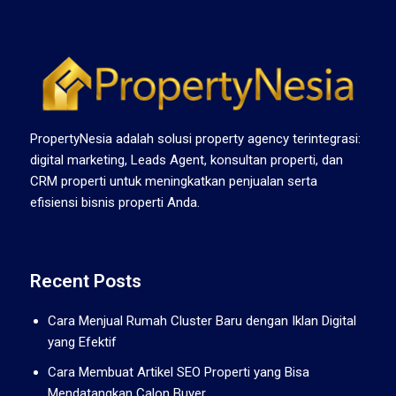
PropertyNesia adalah solusi property agency terintegrasi:
digital marketing, Leads Agent, konsultan properti, dan
CRM properti untuk meningkatkan penjualan serta
efisiensi bisnis properti Anda.
Recent Posts
Cara Menjual Rumah Cluster Baru dengan Iklan Digital
yang Efektif
Cara Membuat Artikel SEO Properti yang Bisa
Mendatangkan Calon Buyer