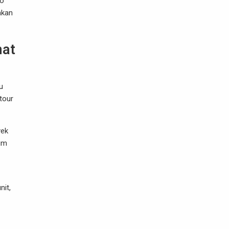
to
nkan
nat
u
tour
yek
lum
nit,