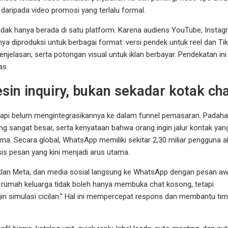
 daripada video promosi yang terlalu formal.
idak hanya berada di satu platform. Karena audiens YouTube, Instag
nya diproduksi untuk berbagai format: versi pendek untuk reel dan Ti
enjelasan, serta potongan visual untuk iklan berbayar. Pendekatan ini
as.
in inquiry, bukan sekadar kotak ch
api belum mengintegrasikannya ke dalam funnel pemasaran. Padahal
g sangat besar, serta kenyataan bahwa orang ingin jalur kontak yan
a. Secara global, WhatsApp memiliki sekitar 2,30 miliar pengguna ak
is pesan yang kini menjadi arus utama.
 iklan Meta, dan media sosial langsung ke WhatsApp dengan pesan aw
ipe rumah keluarga tidak boleh hanya membuka chat kosong, tetapi
gin simulasi cicilan.” Hal ini mempercepat respons dan membantu tim