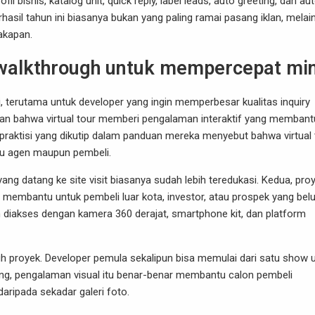
l bisnis, katalog unit, quick reply, label leads, auto greeting, dan au
erhasil tahun ini biasanya bukan yang paling ramai pasang iklan, melai
akapan.
0 walkthrough untuk mempercepat mi
ni, terutama untuk developer yang ingin memperbesar kualitas inquiry
an bahwa virtual tour memberi pengalaman interaktif yang membant
aktisi yang dikutip dalam panduan mereka menyebut bahwa virtual 
u agen maupun pembeli.
ng datang ke site visit biasanya sudah lebih teredukasi. Kedua, pro
ngat membantu untuk pembeli luar kota, investor, atau prospek yang be
ah diakses dengan kamera 360 derajat, smartphone kit, dan platform
uruh proyek. Developer pemula sekalipun bisa memulai dari satu show u
nting, pengalaman visual itu benar-benar membantu calon pembeli
aripada sekadar galeri foto.