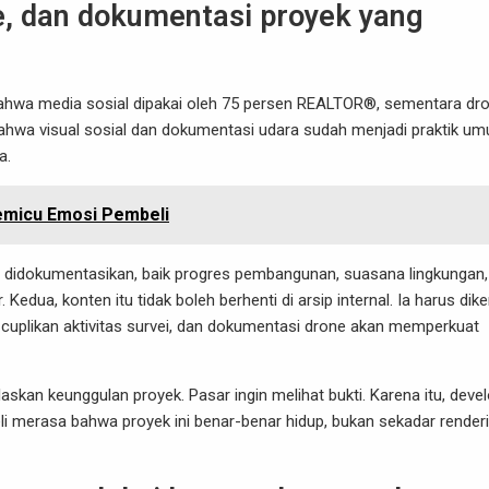
e, dan dokumentasi proyek yang
wa media sosial dipakai oleh 75 persen REALTOR®, sementara dr
bahwa visual sosial dan dokumentasi udara sudah menjadi praktik u
a.
Memicu Emosi Pembeli
utin didokumentasikan, baik progres pembangunan, suasana lingkungan,
Kedua, konten itu tidak boleh berhenti di arsip internal. Ia harus di
, cuplikan aktivitas survei, dan dokumentasi drone akan memperkuat
laskan keunggulan proyek. Pasar ingin melihat bukti. Karena itu, deve
 merasa bahwa proyek ini benar-benar hidup, bukan sekadar render