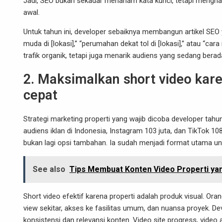
Jadi, SEO bukan sekadar menanam kata kunci, tetapi mengh
awal.
Untuk tahun ini, developer sebaiknya membangun artikel SEO 
muda di [lokasi],” “perumahan dekat tol di [lokasi],” atau “
trafik organik, tetapi juga menarik audiens yang sedang berad
2. Maksimalkan short video kare
cepat
Strategi marketing properti yang wajib dicoba developer tahun
audiens iklan di Indonesia, Instagram 103 juta, dan TikTok 1
bukan lagi opsi tambahan. Ia sudah menjadi format utama unt
See also
Tips Membuat Konten Video Properti ya
Short video efektif karena properti adalah produk visual. Oran
view sekitar, akses ke fasilitas umum, dan nuansa proyek. De
konsistensi dan relevansi konten. Video site progress, video ak