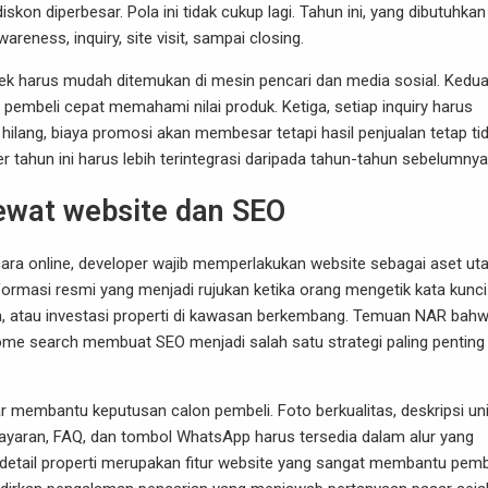
iskon diperbesar. Pola ini tidak cukup lagi. Tahun ini, yang dibutuhkan
eness, inquiry, site visit, sampai closing.
oyek harus mudah ditemukan di mesin pencari dan media sosial. Kedua
 pembeli cepat memahami nilai produk. Ketiga, setiap inquiry harus
i hilang, biaya promosi akan membesar tetapi hasil penjualan tetap ti
er tahun ini harus lebih terintegrasi daripada tahun-tahun sebelumnya
lewat website dan SEO
ara online, developer wajib memperlakukan website sebagai aset ut
nformasi resmi yang menjadi rujukan ketika orang mengetik kata kunci
kota, atau investasi properti di kawasan berkembang. Temuan NAR bah
ome search membuat SEO menjadi salah satu strategi paling penting
membantu keputusan calon pembeli. Foto berkualitas, deskripsi uni
embayaran, FAQ, dan tombol WhatsApp harus tersedia dalam alur yang
etail properti merupakan fitur website yang sangat membantu pembe