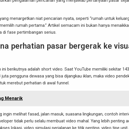
adirkan pengalaman pencarian yang menjawab pertanyaan pasar seja
yang menargetkan niat pencarian nyata, seperti “rumah untuk keluar
cara memilih rumah pertama.” Artikel semacam ini bukan hanya menaikk
a di fase pertimbangan serius.
na perhatian pasar bergerak ke visu
 ini berikutnya adalah short video. Saat YouTube memiliki sekitar 143
08 juta pengguna dewasa yang bisa dijangkau iklan, maka video pende
uk merebut perhatian di awal funnel.
ng Menarik
g ingin melihat fasad, jalan masuk, suasana lingkungan, contoh interi
veloper tidak perlu selalu membuat video mahal. Yang lebih penting a
ses lokasi, video simulasi perjalanan ke titik penting, video tipe unit