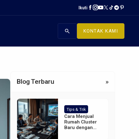
Ikuti
search
KONTAK KAMI
Blog Terbaru
»
Tips & Trik
Cara Menjual
Rumah Cluster
Baru dengan
Iklan Digital yang
Efektif