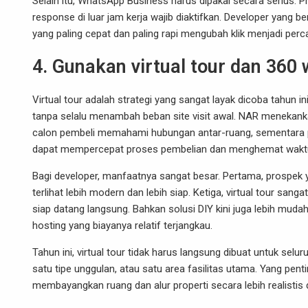
Selain itu, WhatsApp Business harus dipakai secara serius. Profi
response di luar jam kerja wajib diaktifkan. Developer yang b
yang paling cepat dan paling rapi mengubah klik menjadi perc
4. Gunakan virtual tour dan 36
Virtual tour adalah strategi yang sangat layak dicoba tahun i
tanpa selalu menambah beban site visit awal. NAR menekank
calon pembeli memahami hubungan antar-ruang, sementara pr
dapat mempercepat proses pembelian dan menghemat wakt
Bagi developer, manfaatnya sangat besar. Pertama, prospek ya
terlihat lebih modern dan lebih siap. Ketiga, virtual tour sa
siap datang langsung. Bahkan solusi DIY kini juga lebih mud
hosting yang biayanya relatif terjangkau.
Tahun ini, virtual tour tidak harus langsung dibuat untuk sel
satu tipe unggulan, atau satu area fasilitas utama. Yang pe
membayangkan ruang dan alur properti secara lebih realistis d