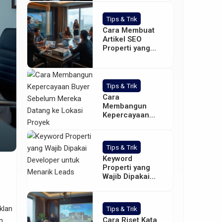
Tips & Trik
Cara Membuat
Artikel SEO
Properti yang
Bisa
Mendatangkan
Calon Buyer
Tips & Trik
Cara
Membangun
Kepercayaan
Buyer Sebelum
Mereka Datang
ke Lokasi Proyek
Tips & Trik
Keyword
Properti yang
Wajib Dipakai
Developer untuk
Menarik Leads
klan
Tips & Trik
Cara Riset Kata
n