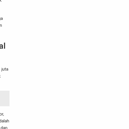
k
ga
an
al
 juta
k
or,
dalah
, dan