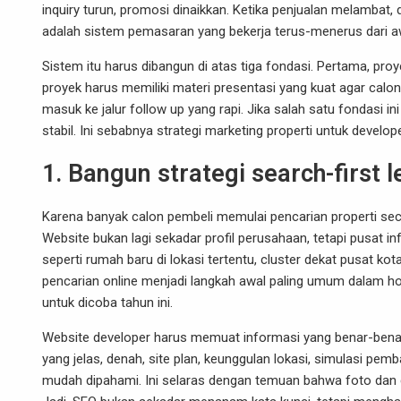
inquiry turun, promosi dinaikkan. Ketika penjualan melambat, d
adalah sistem pemasaran yang bekerja terus-menerus dari awar
Sistem itu harus dibangun di atas tiga fondasi. Pertama, pr
proyek harus memiliki materi presentasi yang kuat agar calon
masuk ke jalur follow up yang rapi. Jika salah satu fondasi in
stabil. Ini sebabnya strategi marketing properti untuk develop
1. Bangun strategi search-first 
Karena banyak calon pembeli memulai pencarian properti sec
Website bukan lagi sekadar profil perusahaan, tetapi pusat i
seperti rumah baru di lokasi tertentu, cluster dekat pusat 
pencarian online menjadi langkah awal paling umum dalam h
untuk dicoba tahun ini.
Website developer harus memuat informasi yang benar-benar 
yang jelas, denah, site plan, keunggulan lokasi, simulasi p
mudah dipahami. Ini selaras dengan temuan bahwa foto dan d