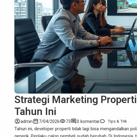
Strategi Marketing Propert
Tahun Ini
account_circle
calendar_month
visibility
comment
label
admin
7/04/2026
73
0 komentar
Tips & Trik
Tahun ini,
developer properti
tidak lagi bisa mengandalkan po
generik. Perilaku calon pembeli sudah berubah. Di Indonesia,