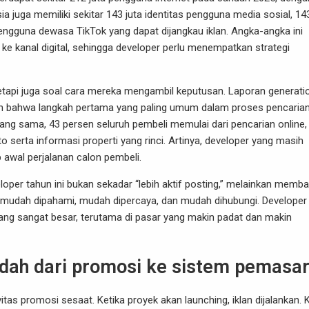
a juga memiliki sekitar 143 juta identitas pengguna media sosial, 143
engguna dewasa TikTok yang dapat dijangkau iklan. Angka-angka ini
e kanal digital, sehingga developer perlu menempatkan strategi
tetapi juga soal cara mereka mengambil keputusan. Laporan generati
n bahwa langkah pertama yang paling umum dalam proses pencaria
yang sama, 43 persen seluruh pembeli memulai dari pencarian online,
to serta informasi properti yang rinci. Artinya, developer yang masih
 awal perjalanan calon pembeli.
veloper tahun ini bukan sekadar “lebih aktif posting,” melainkan memb
udah dipahami, mudah dipercaya, dan mudah dihubungi. Developer
 yang sangat besar, terutama di pasar yang makin padat dan makin
indah dari promosi ke sistem pemasa
s promosi sesaat. Ketika proyek akan launching, iklan dijalankan. K