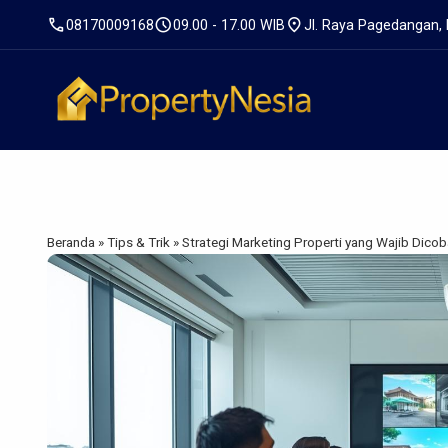
call
schedule
location_on
08170009168
09.00 - 17.00 WIB
Jl. Raya Pagedangan,
Beranda
»
Tips & Trik
»
Strategi Marketing Properti yang Wajib Dicob