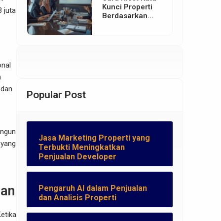
Kunci Properti
 juta
Berdasarkan
Lokasi Proyek
onal
n
 dan
Popular Post
angun
Jasa Marketing Properti yang
 yang
Terbukti Meningkatkan
Penjualan Developer
ran
Pengaruh AI dalam Penjualan
dan Analisis Properti
etika