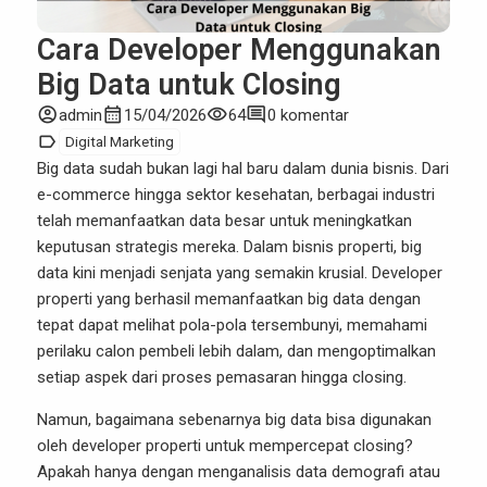
Cara Developer Menggunakan
Big Data untuk Closing
account_circle
calendar_month
visibility
comment
admin
15/04/2026
64
0 komentar
label
Digital Marketing
Big data
sudah bukan lagi hal baru dalam dunia bisnis. Dari
e-commerce hingga sektor kesehatan, berbagai industri
telah memanfaatkan data besar untuk meningkatkan
keputusan strategis mereka. Dalam bisnis properti, big
data kini menjadi senjata yang semakin krusial. Developer
properti yang berhasil memanfaatkan big data dengan
tepat dapat melihat pola-pola tersembunyi, memahami
perilaku calon pembeli lebih dalam, dan mengoptimalkan
setiap aspek dari proses pemasaran hingga closing.
Namun, bagaimana sebenarnya big data bisa digunakan
oleh developer properti untuk mempercepat closing?
Apakah hanya dengan menganalisis data demografi atau