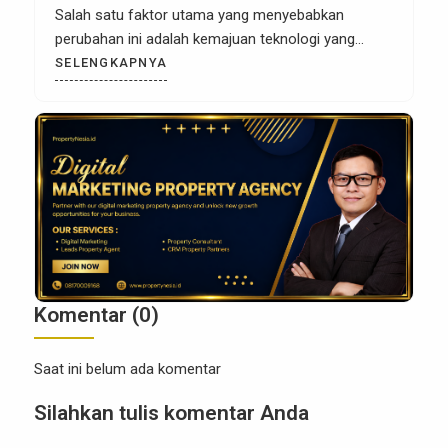
Salah satu faktor utama yang menyebabkan
perubahan ini adalah kemajuan teknologi yang
memungkinkan pengumpulan dan analisis data
SELENGKAPNYA
secara real-time. Sebagai pengusaha atau agen
properti, memanfaatkan data dengan bijak kini
menjadi kunci untuk meraih kesuksesan dalam
pemasaran properti. Data bukan hanya sekadar
angka atau […]
Komentar (0)
Saat ini belum ada komentar
Silahkan tulis komentar Anda