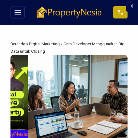
right_panel_open
menu
call
Beranda
»
Digital Marketing
»
Cara Developer Menggunakan Big
Data untuk Closing