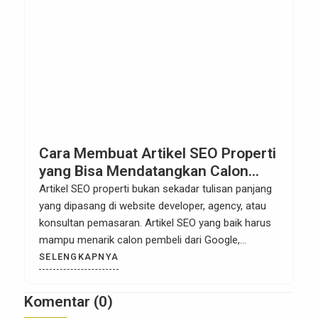
Cara Membuat Artikel SEO Properti
yang Bisa Mendatangkan Calon
Buyer
Artikel SEO properti bukan sekadar tulisan panjang
yang dipasang di website developer, agency, atau
konsultan pemasaran. Artikel SEO yang baik harus
mampu menarik calon pembeli dari Google,
menjawab pertanyaan mereka, membangun
SELENGKAPNYA
kepercayaan, lalu mengarahkan mereka untuk
menghubungi sales, meminta pricelist, melakukan
Komentar (0)
simulasi KPR, atau menjadwalkan survei lokasi.