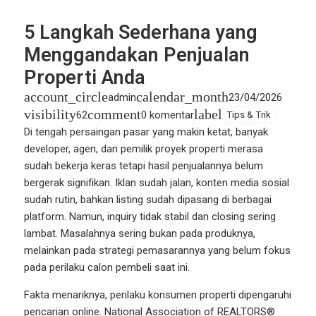
5 Langkah Sederhana yang
Menggandakan Penjualan
Properti Anda
account_circle
calendar_month
admin
23/04/2026
visibility
comment
label
62
0 komentar
Tips & Trik
Di tengah persaingan pasar yang makin ketat, banyak
developer, agen, dan pemilik proyek properti merasa
sudah bekerja keras tetapi hasil penjualannya belum
bergerak signifikan. Iklan sudah jalan, konten media sosial
sudah rutin, bahkan listing sudah dipasang di berbagai
platform. Namun, inquiry tidak stabil dan closing sering
lambat. Masalahnya sering bukan pada produknya,
melainkan pada strategi pemasarannya yang belum fokus
pada perilaku calon pembeli saat ini.
Fakta menariknya, perilaku konsumen
properti
dipengaruhi
pencarian online. National Association of REALTORS®