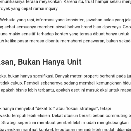
munikasinya terasa meyakinkan. Karena itu, trust hampir selalu menj
oyek yang cepat ramai inquiry.
. Website yang rapi, informasi yang konsisten, jawaban sales yang jel
 yang sehat semuanya memberi sinyal bahwa brand bisa dipercaya. Goo
una makin sensitif terhadap konten yang terasa dibuat hanya untuk
tumbuh ketika pasar merasa dibantu memahami penawaran, bukan sekad
san, Bukan Hanya Unit
eks, bukan hanya spesifikasi. Banyak materi properti berhenti pada j
tapi tidak cukup. Pembeli sebenarnya sedang membeli kemungkinan hidu
 apakah bisnis lebih terbantu, apakah aset ini masuk akal untuk mas
 hanya menyebut “dekat tol” atau “lokasi strategis”, tetapi
aktu tempuh lebih efisien. Dekat stasiun berarti beban commuting b
at. Strategi seperti ini membuat pembeli lebih mudah menghubungkan
mbayangkan manfaat konkret, keputusan menjadi lebih mudah dibandi