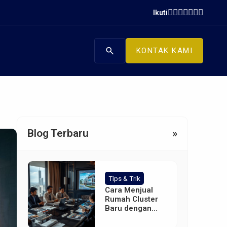
Ikuti
search
KONTAK KAMI
Blog Terbaru
»
Tips & Trik
Cara Menjual
Rumah Cluster
Baru dengan
Iklan Digital yang
Efektif