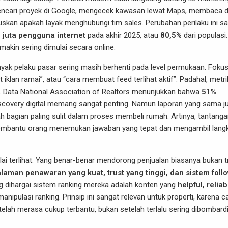
 mencari proyek di Google, mengecek kawasan lewat Maps, membaca d
skan apakah layak menghubungi tim sales. Perubahan perilaku ini s
 juta pengguna internet
pada akhir 2025, atau
80,5%
dari populasi.
 makin sering dimulai secara online.
anyak pelaku pasar sering masih berhenti pada level permukaan. Foku
iklan ramai”, atau “cara membuat feed terlihat aktif”. Padahal, metri
an. Data National Association of Realtors menunjukkan bahwa
51%
iscovery digital memang sangat penting. Namun laporan yang sama j
h bagian paling sulit dalam proses membeli rumah. Artinya, tantang
membantu orang menemukan jawaban yang tepat dan mengambil lang
mulai terlihat. Yang benar-benar mendorong penjualan biasanya bukan t
aman penawaran yang kuat, trust yang tinggi, dan sistem foll
g dihargai sistem ranking mereka adalah konten yang
helpful, reliab
nipulasi ranking. Prinsip ini sangat relevan untuk properti, karena c
telah merasa cukup terbantu, bukan setelah terlalu sering dibombardi