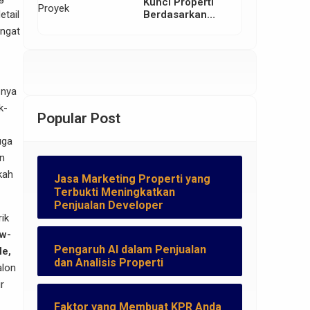
Kunci Properti
etail
Berdasarkan
Lokasi Proyek
angat
snya
k-
Popular Post
uga
an
kah
Jasa Marketing Properti yang
Terbukti Meningkatkan
Penjualan Developer
rik
ow-
Pengaruh AI dalam Penjualan
le,
dan Analisis Properti
alon
r
Faktor yang Membuat KPR Anda