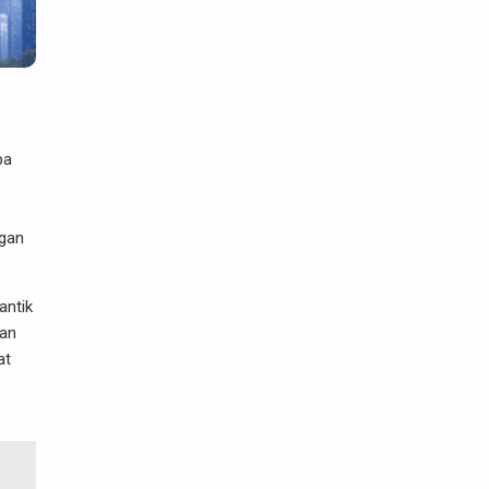
pa
ngan
antik
man
at