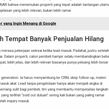
an NAR bahwa menemukan properti yang tepat adalah tantangan utam
san yang lebih relevan, bukan lebih ramai.
er yang Ingin Menang di Google
lah Tempat Banyak Penjualan Hilang
g merasa pekerjaan selesai ketika lead masuk. Padahal, justru setela
lai. Dalam properti, calon pembeli hampir selalu membandingkan beb
t, lebih jelas, dan lebih relevan biasanya punya peluang lebih besar
ad generation. Ia harus menyambung ke CRM, skrip follow-up, materi
masuk akal. Lead tanpa pengelolaan hanya akan menjadi angka di
emang sulit bagi pembeli, tim yang membantu memperjelas langkah
ang terlihat “sold out duluan” sering kali bukan yang paling ramai
elah inquiry masuk.