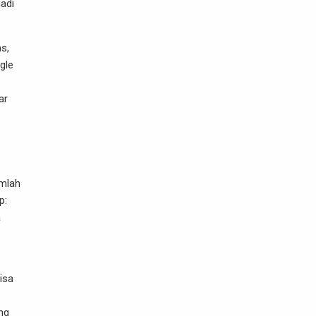
adi
as,
gle
ar
umlah
p:
a
isa
ng