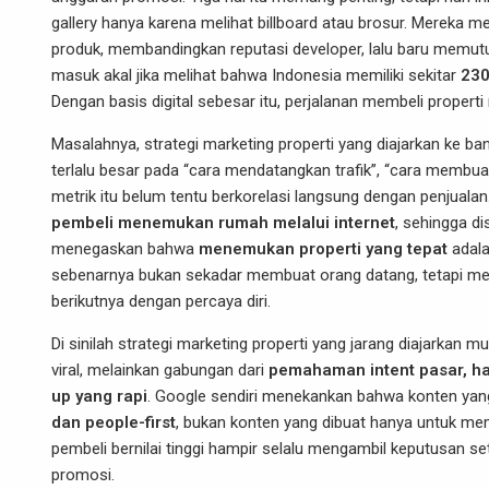
gallery hanya karena melihat billboard atau brosur. Mereka
produk, membandingkan reputasi developer, lalu baru memutu
masuk akal jika melihat bahwa Indonesia memiliki sekitar
230
Dengan basis digital sebesar itu, perjalanan membeli properti
Masalahnya, strategi marketing properti yang diajarkan ke b
terlalu besar pada “cara mendatangkan trafik”, “cara membuat 
metrik itu belum tentu berkorelasi langsung dengan penjual
pembeli menemukan rumah melalui internet
, sehingga d
menegaskan bahwa
menemukan properti yang tepat
adala
sebenarnya bukan sekadar membuat orang datang, tetapi 
berikutnya dengan percaya diri.
Di sinilah strategi marketing properti yang jarang diajarkan 
viral, melainkan gabungan dari
pemahaman intent pasar, hal
up yang rapi
. Google sendiri menekankan bahwa konten yan
dan people-first
, bukan konten yang dibuat hanya untuk mema
pembeli bernilai tinggi hampir selalu mengambil keputusan se
promosi.