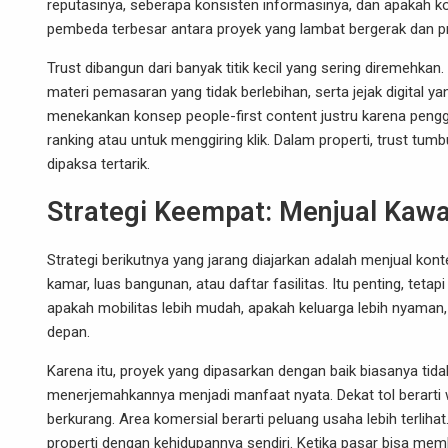
reputasinya, seberapa konsisten informasinya, dan apakah ko
pembeda terbesar antara proyek yang lambat bergerak dan pr
Trust dibangun dari banyak titik kecil yang sering diremehkan
materi pemasaran yang tidak berlebihan, serta jejak digital
menekankan konsep people-first content justru karena pengg
ranking atau untuk menggiring klik. Dalam properti, trust 
dipaksa tertarik.
Strategi Keempat: Menjual Kawa
Strategi berikutnya yang jarang diajarkan adalah menjual kont
kamar, luas bangunan, atau daftar fasilitas. Itu penting, te
apakah mobilitas lebih mudah, apakah keluarga lebih nyaman,
depan.
Karena itu, proyek yang dipasarkan dengan baik biasanya tidak
menerjemahkannya menjadi manfaat nyata. Dekat tol berarti w
berkurang. Area komersial berarti peluang usaha lebih terlih
properti dengan kehidupannya sendiri. Ketika pasar bisa me