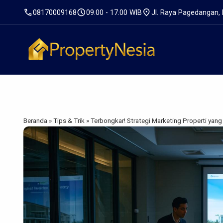
call
schedule
location_on
08170009168
09.00 - 17.00 WIB
Jl. Raya Pagedangan,
Beranda
»
Tips & Trik
»
Terbongkar! Strategi Marketing Properti yang