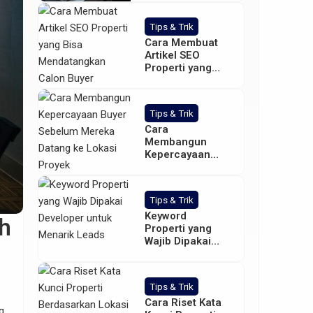
Tips & Trik
Cara Membuat
Artikel SEO
Properti yang
Bisa
Mendatangkan
Calon Buyer
Tips & Trik
Cara
Membangun
Kepercayaan
Buyer Sebelum
Mereka Datang
ke Lokasi Proyek
Tips & Trik
Keyword
ah
Properti yang
Wajib Dipakai
Developer untuk
Menarik Leads
Tips & Trik
Cara Riset Kata
g