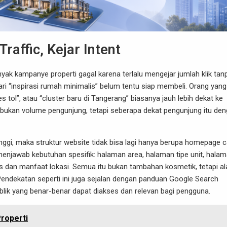
raffic, Kejar Intent
Banyak kampanye properti gagal karena terlalu mengejar jumlah klik tan
cari “inspirasi rumah minimalis” belum tentu siap membeli. Orang yang
tol”, atau “cluster baru di Tangerang” biasanya jauh lebih dekat ke
ng bukan volume pengunjung, tetapi seberapa dekat pengunjung itu de
tinggi, maka struktur website tidak bisa lagi hanya berupa homepage c
njawab kebutuhan spesifik: halaman area, halaman tipe unit, hala
s dan manfaat lokasi. Semua itu bukan tambahan kosmetik, tetapi al
endekatan seperti ini juga sejalan dengan panduan Google Search
ik yang benar-benar dapat diakses dan relevan bagi pengguna.
roperti