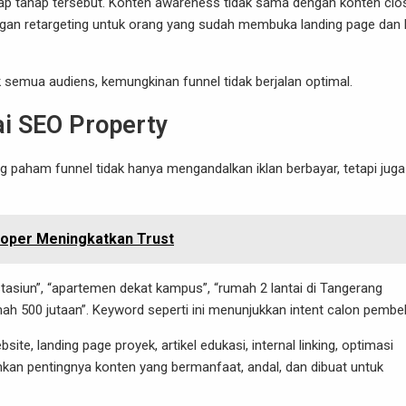
p tahap tersebut. Konten awareness tidak sama dengan konten clos
gan retargeting untuk orang yang sudah membuka landing page dan k
semua audiens, kemungkinan funnel tidak berjalan optimal.
i SEO Property
g paham funnel tidak hanya mengandalkan iklan berbayar, tetapi juga
loper Meningkatkan Trust
tasiun”, “apartemen dekat kampus”, “rumah 2 lantai di Tangerang
mah 500 jutaan”. Keyword seperti ini menunjukkan intent calon pembel
, landing page proyek, artikel edukasi, internal linking, optimasi
kan pentingnya konten yang bermanfaat, andal, dan dibuat untuk