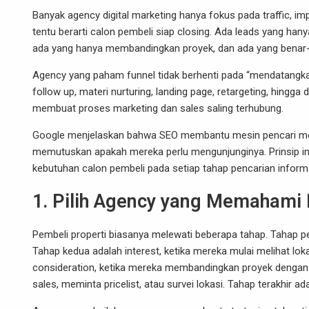
Banyak agency digital marketing hanya fokus pada traffic, imp
tentu berarti calon pembeli siap closing. Ada leads yang han
ada yang hanya membandingkan proyek, dan ada yang benar-b
Agency yang paham funnel tidak berhenti pada “mendatangkan 
follow up, materi nurturing, landing page, retargeting, hingg
membuat proses marketing dan sales saling terhubung.
Google menjelaskan bahwa SEO membantu mesin pencari m
memutuskan apakah mereka perlu mengunjunginya. Prinsip ini
kebutuhan calon pembeli pada setiap tahap pencarian inform
1. Pilih Agency yang Memahami 
Pembeli properti biasanya melewati beberapa tahap. Tahap p
Tahap kedua adalah interest, ketika mereka mulai melihat lokas
consideration, ketika mereka membandingkan proyek dengan 
sales, meminta pricelist, atau survei lokasi. Tahap terakhir ad