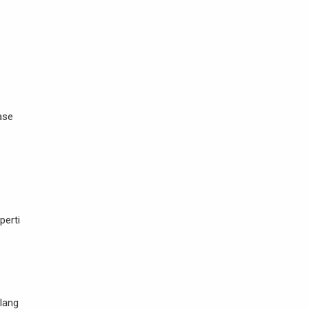
ase
perti
lang