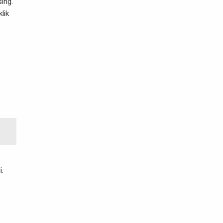
ing.
lik
i.