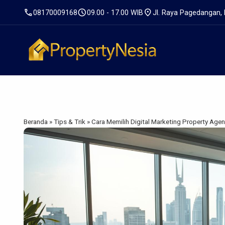
call
schedule
location_on
08170009168
09.00 - 17.00 WIB
Jl. Raya Pagedangan,
Beranda
»
Tips & Trik
»
Cara Memilih Digital Marketing Property Age