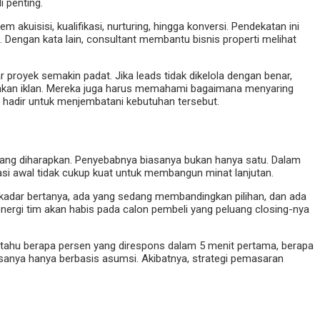
 penting.
isisi, kualifikasi, nurturing, hingga konversi. Pendekatan ini
an. Dengan kata lain, consultant membantu bisnis properti melihat
 proyek semakin padat. Jika leads tidak dikelola dengan benar,
lankan iklan. Mereka juga harus memahami bagaimana menyaring
hadir untuk menjembatani kebutuhan tersebut.
at yang diharapkan. Penyebabnya biasanya bukan hanya satu. Dalam
asi awal tidak cukup kuat untuk membangun minat lanjutan.
kadar bertanya, ada yang sedang membandingkan pilihan, dan ada
ergi tim akan habis pada calon pembeli yang peluang closing-nya
ak tahu berapa persen yang direspons dalam 5 menit pertama, berapa
iasanya hanya berbasis asumsi. Akibatnya, strategi pemasaran