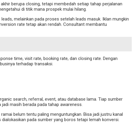
 akhir berupa closing, tetapi membedah setiap tahap perjalanan
 mengetahui di titik mana prospek mulai hilang.
ah leads, melainkan pada proses setelah leads masuk. Iklan mungkin
conversion rate tetap akan rendah. Consultant membantu
ponse time, visit rate, booking rate, dan closing rate. Dengan
ibusinya terhadap transaksi.
ganic search, referral, event, atau database lama. Tiap sumber
sa jadi masih berada pada tahap awareness.
 ramai belum tentu paling menguntungkan. Bisa jadi justru kanal
s dialokasikan pada sumber yang boros tetapi lemah konversi.