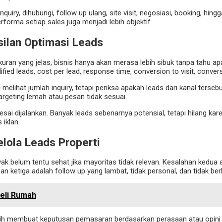
uiry, dihubungi, follow up ulang, site visit, negosiasi, booking, hi
erforma setiap sales juga menjadi lebih objektif.
silan Optimasi Leads
kuran yang jelas, bisnis hanya akan merasa lebih sibuk tanpa tahu ap
fied leads, cost per lead, response time, conversion to visit, conver
nya melihat jumlah inquiry, tetapi periksa apakah leads dari kanal te
targeting lemah atau pesan tidak sesuai.
lesai dijalankan. Banyak leads sebenarnya potensial, tetapi hilang kar
 iklan.
lola Leads Properti
k belum tentu sehat jika mayoritas tidak relevan. Kesalahan kedua a
ketiga adalah follow up yang lambat, tidak personal, dan tidak berk
eli Rumah
h membuat keputusan pemasaran berdasarkan perasaan atau opini int