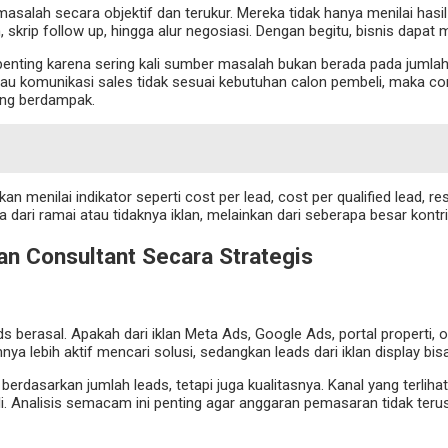
salah secara objektif dan terukur. Mereka tidak hanya menilai hasil
im, skrip follow up, hingga alur negosiasi. Dengan begitu, bisnis dapat
ni penting karena sering kali sumber masalah bukan berada pada juml
 atau komunikasi sales tidak sesuai kebutuhan calon pembeli, maka 
ing berdampak.
menilai indikator seperti cost per lead, cost per qualified lead, res
a dari ramai atau tidaknya iklan, melainkan dari seberapa besar kontr
n Consultant Secara Strategis
rasal. Apakah dari iklan Meta Ads, Google Ads, portal properti, or
ya lebih aktif mencari solusi, sedangkan leads dari iklan display bi
rdasarkan jumlah leads, tetapi juga kualitasnya. Kanal yang terlihat
li. Analisis semacam ini penting agar anggaran pemasaran tidak teru