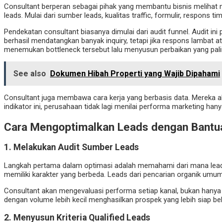
Consultant berperan sebagai pihak yang membantu bisnis melihat ma
leads. Mulai dari sumber leads, kualitas traffic, formulir, respons t
Pendekatan consultant biasanya dimulai dari audit funnel. Audit i
berhasil mendatangkan banyak inquiry, tetapi jika respons lambat
menemukan bottleneck tersebut lalu menyusun perbaikan yang pal
See also
Dokumen Hibah Properti yang Wajib Dipahami
Consultant juga membawa cara kerja yang berbasis data. Mereka akan 
indikator ini, perusahaan tidak lagi menilai performa marketing hany
Cara Mengoptimalkan Leads dengan Bantua
1. Melakukan Audit Sumber Leads
Langkah pertama dalam optimasi adalah memahami dari mana leads be
memiliki karakter yang berbeda. Leads dari pencarian organik umumn
Consultant akan mengevaluasi performa setiap kanal, bukan hanya be
dengan volume lebih kecil menghasilkan prospek yang lebih siap be
2. Menyusun Kriteria Qualified Leads