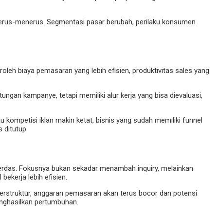
 terus-menerus. Segmentasi pasar berubah, perilaku konsumen
oleh biaya pemasaran yang lebih efisien, produktivitas sales yang
gan kampanye, tetapi memiliki alur kerja yang bisa dievaluasi,
 kompetisi iklan makin ketat, bisnis yang sudah memiliki funnel
 ditutup.
erdas. Fokusnya bukan sekadar menambah inquiry, melainkan
ekerja lebih efisien.
g terstruktur, anggaran pemasaran akan terus bocor dan potensi
enghasilkan pertumbuhan.