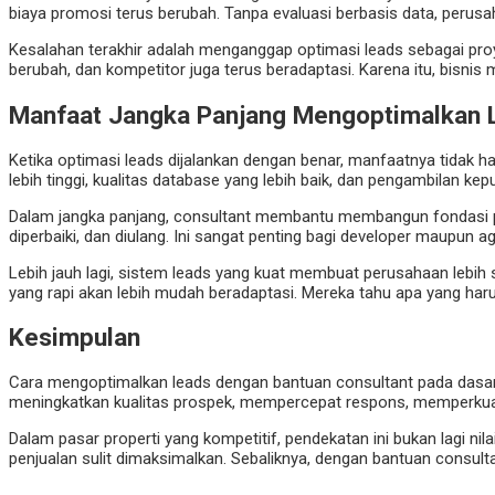
biaya promosi terus berubah. Tanpa evaluasi berbasis data, perusah
Kesalahan terakhir adalah menganggap optimasi leads sebagai proy
berubah, dan kompetitor juga terus beradaptasi. Karena itu, bisn
Manfaat Jangka Panjang Mengoptimalkan 
Ketika optimasi leads dijalankan dengan benar, manfaatnya tidak h
lebih tinggi, kualitas database yang lebih baik, dan pengambilan kep
Dalam jangka panjang, consultant membantu membangun fondasi penju
diperbaiki, dan diulang. Ini sangat penting bagi developer maupun 
Lebih jauh lagi, sistem leads yang kuat membuat perusahaan lebih s
yang rapi akan lebih mudah beradaptasi. Mereka tahu apa yang harus 
Kesimpulan
Cara mengoptimalkan leads dengan bantuan consultant pada dasar
meningkatkan kualitas prospek, mempercepat respons, memperkuat f
Dalam pasar properti yang kompetitif, pendekatan ini bukan lagi ni
penjualan sulit dimaksimalkan. Sebaliknya, dengan bantuan consul