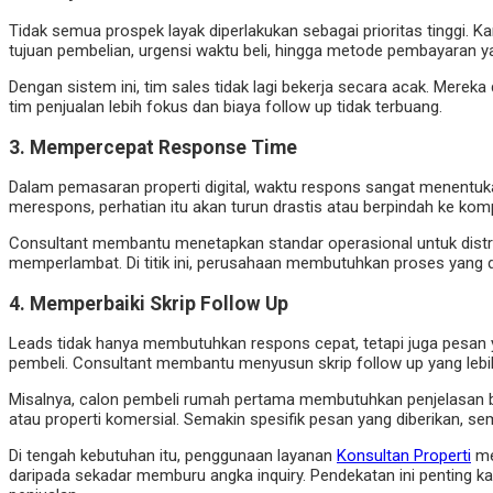
Tidak semua prospek layak diperlakukan sebagai prioritas tinggi. 
tujuan pembelian, urgensi waktu beli, hingga metode pembayaran ya
Dengan sistem ini, tim sales tidak lagi bekerja secara acak. Mereka
tim penjualan lebih fokus dan biaya follow up tidak terbuang.
3. Mempercepat Response Time
Dalam pemasaran properti digital, waktu respons sangat menentuka
merespons, perhatian itu akan turun drastis atau berpindah ke komp
Consultant membantu menetapkan standar operasional untuk distrib
memperlambat. Di titik ini, perusahaan membutuhkan proses yang dis
4. Memperbaiki Skrip Follow Up
Leads tidak hanya membutuhkan respons cepat, tetapi juga pesan ya
pembeli. Consultant membantu menyusun skrip follow up yang lebi
Misalnya, calon pembeli rumah pertama membutuhkan penjelasan ber
atau properti komersial. Semakin spesifik pesan yang diberikan, sem
Di tengah kebutuhan itu, penggunaan layanan
Konsultan Properti
men
daripada sekadar memburu angka inquiry. Pendekatan ini penting kar