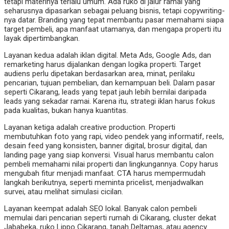
tetapi materinya terlalu umum. Ada ruko di jalur ramai yang
seharusnya dipasarkan sebagai peluang bisnis, tetapi copywriting-
nya datar. Branding yang tepat membantu pasar memahami siapa
target pembeli, apa manfaat utamanya, dan mengapa properti itu
layak dipertimbangkan.
Layanan kedua adalah iklan digital. Meta Ads, Google Ads, dan
remarketing harus dijalankan dengan logika properti. Target
audiens perlu dipetakan berdasarkan area, minat, perilaku
pencarian, tujuan pembelian, dan kemampuan beli. Dalam pasar
seperti Cikarang, leads yang tepat jauh lebih bernilai daripada
leads yang sekadar ramai. Karena itu, strategi iklan harus fokus
pada kualitas, bukan hanya kuantitas.
Layanan ketiga adalah creative production. Properti
membutuhkan foto yang rapi, video pendek yang informatif, reels,
desain feed yang konsisten, banner digital, brosur digital, dan
landing page yang siap konversi. Visual harus membantu calon
pembeli memahami nilai properti dan lingkungannya. Copy harus
mengubah fitur menjadi manfaat. CTA harus mempermudah
langkah berikutnya, seperti meminta pricelist, menjadwalkan
survei, atau melihat simulasi cicilan.
Layanan keempat adalah SEO lokal. Banyak calon pembeli
memulai dari pencarian seperti rumah di Cikarang, cluster dekat
Jababeka, ruko Lippo Cikarang, tanah Deltamas, atau agency