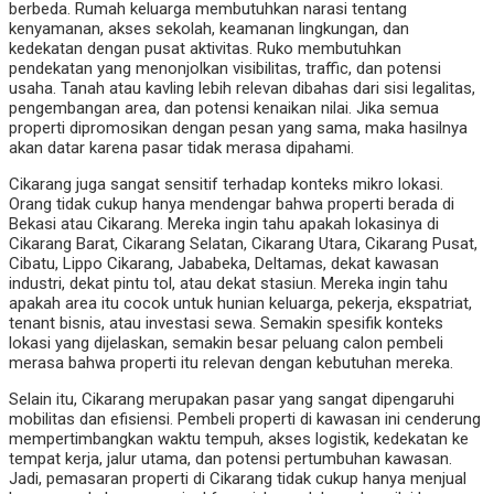
berbeda. Rumah keluarga membutuhkan narasi tentang
kenyamanan, akses sekolah, keamanan lingkungan, dan
kedekatan dengan pusat aktivitas. Ruko membutuhkan
pendekatan yang menonjolkan visibilitas, traffic, dan potensi
usaha. Tanah atau kavling lebih relevan dibahas dari sisi legalitas,
pengembangan area, dan potensi kenaikan nilai. Jika semua
properti dipromosikan dengan pesan yang sama, maka hasilnya
akan datar karena pasar tidak merasa dipahami.
Cikarang juga sangat sensitif terhadap konteks mikro lokasi.
Orang tidak cukup hanya mendengar bahwa properti berada di
Bekasi atau Cikarang. Mereka ingin tahu apakah lokasinya di
Cikarang Barat, Cikarang Selatan, Cikarang Utara, Cikarang Pusat,
Cibatu, Lippo Cikarang, Jababeka, Deltamas, dekat kawasan
industri, dekat pintu tol, atau dekat stasiun. Mereka ingin tahu
apakah area itu cocok untuk hunian keluarga, pekerja, ekspatriat,
tenant bisnis, atau investasi sewa. Semakin spesifik konteks
lokasi yang dijelaskan, semakin besar peluang calon pembeli
merasa bahwa properti itu relevan dengan kebutuhan mereka.
Selain itu, Cikarang merupakan pasar yang sangat dipengaruhi
mobilitas dan efisiensi. Pembeli properti di kawasan ini cenderung
mempertimbangkan waktu tempuh, akses logistik, kedekatan ke
tempat kerja, jalur utama, dan potensi pertumbuhan kawasan.
Jadi, pemasaran properti di Cikarang tidak cukup hanya menjual