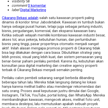
visibility
58
comment
0 komentar
label
Digital Marketing
Cikarang Bekasi adalah
salah satu kawasan properti paling
dinamis di koridor timur Jabodetabek. Kawasan ini tumbuh bukan
hanya sebagai pusat hunian, tetapi juga sebagai jantung industri,
bisnis, pergudangan, komersial, dan ekspansi kawasan baru.
Ketika sebuah wilayah memiliki kombinasi kawasan industri besar,
akses tol, arus pekerja, kebutuhan hunian, dan pertumbuhan
bisnis yang tinggi, pasar propertinya otomatis menjadi sangat
aktif. Inilah alasan mengapa promosi properti di Cikarang tidak
bisa lagi dilakukan dengan cara biasa. Dibutuhkan strategi yang
lebih presisi, visual yang lebih kuat, dan sistem pemasaran yang
benar-benar paham perilaku pembeli. Karena itu, kebutuhan akan
konsultan jasa digital marketing dan creative agency properti
terbaik di Cikarang Bekasi menjadi semakin penting.
Perilaku calon pembeli sekarang sangat berbeda dibanding
beberapa tahun lalu. Mereka tidak langsung datang ke lokasi
hanya karena melihat baliho atau mendengar rekomendasi dari
satu orang. Proses awal keputusan justru dimulai dari Google,
Instagram, TikTok, YouTube, portal listing, dan WhatsApp. Mereka
membandingkan kawasan, mengecek akses, melihat foto unit,
membaca deskripsi, lalu memutuskan apakah sebuah proyek