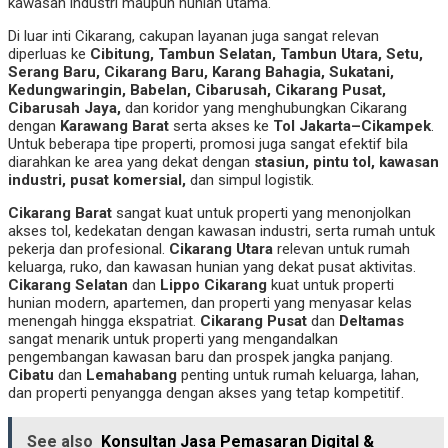
kawasan industri maupun hunian utama.
Di luar inti Cikarang, cakupan layanan juga sangat relevan
diperluas ke
Cibitung, Tambun Selatan, Tambun Utara, Setu,
Serang Baru, Cikarang Baru, Karang Bahagia, Sukatani,
Kedungwaringin, Babelan, Cibarusah, Cikarang Pusat,
Cibarusah Jaya,
dan koridor yang menghubungkan Cikarang
dengan
Karawang Barat
serta akses ke
Tol Jakarta–Cikampek
.
Untuk beberapa tipe properti, promosi juga sangat efektif bila
diarahkan ke area yang dekat dengan
stasiun, pintu tol, kawasan
industri, pusat komersial,
dan simpul logistik.
Cikarang Barat
sangat kuat untuk properti yang menonjolkan
akses tol, kedekatan dengan kawasan industri, serta rumah untuk
pekerja dan profesional.
Cikarang Utara
relevan untuk rumah
keluarga, ruko, dan kawasan hunian yang dekat pusat aktivitas.
Cikarang Selatan
dan
Lippo Cikarang
kuat untuk properti
hunian modern, apartemen, dan properti yang menyasar kelas
menengah hingga ekspatriat.
Cikarang Pusat
dan
Deltamas
sangat menarik untuk properti yang mengandalkan
pengembangan kawasan baru dan prospek jangka panjang.
Cibatu
dan
Lemahabang
penting untuk rumah keluarga, lahan,
dan properti penyangga dengan akses yang tetap kompetitif.
See also
Konsultan Jasa Pemasaran Digital &