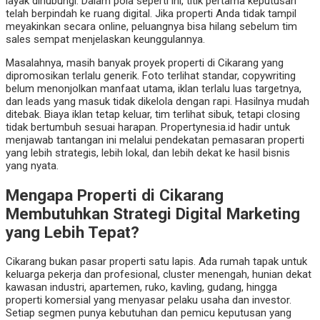
layak dihubungi. Dalam pola seperti ini, titik pertama keputusan
telah berpindah ke ruang digital. Jika properti Anda tidak tampil
meyakinkan secara online, peluangnya bisa hilang sebelum tim
sales sempat menjelaskan keunggulannya.
Masalahnya, masih banyak proyek properti di Cikarang yang
dipromosikan terlalu generik. Foto terlihat standar, copywriting
belum menonjolkan manfaat utama, iklan terlalu luas targetnya,
dan leads yang masuk tidak dikelola dengan rapi. Hasilnya mudah
ditebak. Biaya iklan tetap keluar, tim terlihat sibuk, tetapi closing
tidak bertumbuh sesuai harapan. Propertynesia.id hadir untuk
menjawab tantangan ini melalui pendekatan pemasaran properti
yang lebih strategis, lebih lokal, dan lebih dekat ke hasil bisnis
yang nyata.
Mengapa Properti di Cikarang
Membutuhkan Strategi Digital Marketing
yang Lebih Tepat?
Cikarang bukan pasar properti satu lapis. Ada rumah tapak untuk
keluarga pekerja dan profesional, cluster menengah, hunian dekat
kawasan industri, apartemen, ruko, kavling, gudang, hingga
properti komersial yang menyasar pelaku usaha dan investor.
Setiap segmen punya kebutuhan dan pemicu keputusan yang