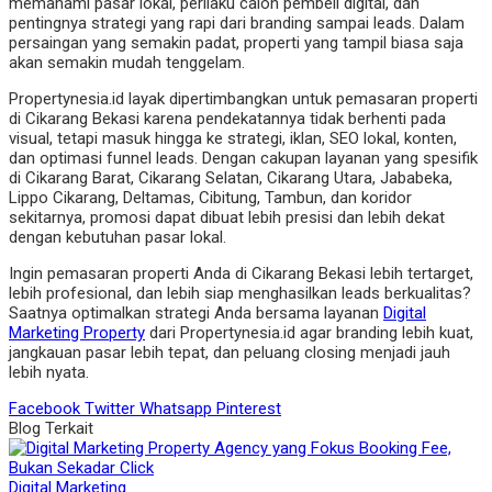
memahami pasar lokal, perilaku calon pembeli digital, dan
pentingnya strategi yang rapi dari branding sampai leads. Dalam
persaingan yang semakin padat, properti yang tampil biasa saja
akan semakin mudah tenggelam.
Propertynesia.id layak dipertimbangkan untuk pemasaran properti
di Cikarang Bekasi karena pendekatannya tidak berhenti pada
visual, tetapi masuk hingga ke strategi, iklan, SEO lokal, konten,
dan optimasi funnel leads. Dengan cakupan layanan yang spesifik
di Cikarang Barat, Cikarang Selatan, Cikarang Utara, Jababeka,
Lippo Cikarang, Deltamas, Cibitung, Tambun, dan koridor
sekitarnya, promosi dapat dibuat lebih presisi dan lebih dekat
dengan kebutuhan pasar lokal.
Ingin pemasaran properti Anda di Cikarang Bekasi lebih tertarget,
lebih profesional, dan lebih siap menghasilkan leads berkualitas?
Saatnya optimalkan strategi Anda bersama layanan
Digital
Marketing Property
dari Propertynesia.id agar branding lebih kuat,
jangkauan pasar lebih tepat, dan peluang closing menjadi jauh
lebih nyata.
Facebook
Twitter
Whatsapp
Pinterest
Blog Terkait
Digital Marketing