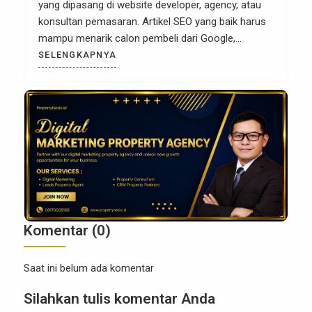
yang dipasang di website developer, agency, atau
konsultan pemasaran. Artikel SEO yang baik harus
mampu menarik calon pembeli dari Google,
menjawab pertanyaan mereka, membangun
SELENGKAPNYA
kepercayaan, lalu mengarahkan mereka untuk
menghubungi sales, meminta pricelist, melakukan
simulasi KPR, atau menjadwalkan survei lokasi.
Dengan kata lain, artikel SEO properti harus bekerja
[…]
Komentar (0)
Saat ini belum ada komentar
Silahkan tulis komentar Anda