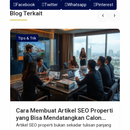
Facebook
Twitter
Whatsapp
Pinterest
Blog Terkait
‹
›
Tips & Trik
Cara Membuat Artikel SEO Properti
yang Bisa Mendatangkan Calon
Buyer
Artikel SEO properti bukan sekadar tulisan panjang