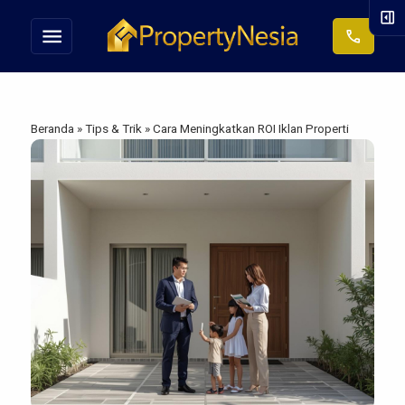
right_panel_open
menu
call
Beranda
»
Tips & Trik
»
Cara Meningkatkan ROI Iklan Properti