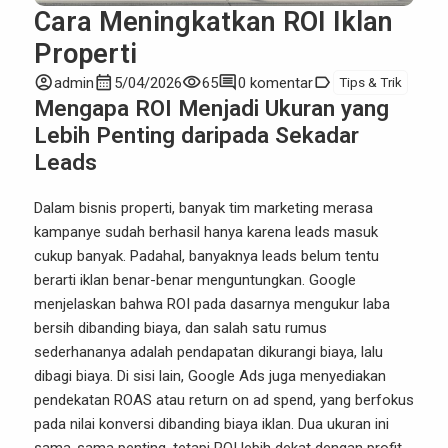
Cara Meningkatkan ROI Iklan
Properti
account_circle
calendar_month
visibility
comment
label
admin
5/04/2026
65
0 komentar
Tips & Trik
Mengapa ROI Menjadi Ukuran yang
Lebih Penting daripada Sekadar
Leads
Dalam
bisnis properti
, banyak tim marketing merasa
kampanye sudah berhasil hanya karena leads masuk
cukup banyak. Padahal, banyaknya leads belum tentu
berarti iklan benar-benar menguntungkan. Google
menjelaskan bahwa ROI pada dasarnya mengukur laba
bersih dibanding biaya, dan salah satu rumus
sederhananya adalah pendapatan dikurangi biaya, lalu
dibagi biaya. Di sisi lain, Google Ads juga menyediakan
pendekatan ROAS atau return on ad spend, yang berfokus
pada nilai konversi dibanding biaya iklan. Dua ukuran ini