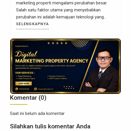
marketing properti mengalami perubahan besar.
Salah satu faktor utama yang menyebabkan
perubahan ini adalah kemajuan teknologi yang
memungkinkan pengumpulan dan analisis data
SELENGKAPNYA
secara real-time. Sebagai pengusaha atau agen
properti, memanfaatkan data dengan bijak kini
menjadi kunci untuk meraih kesuksesan dalam
pemasaran properti. Data bukan hanya sekadar
angka atau […]
Komentar (0)
Saat ini belum ada komentar
Silahkan tulis komentar Anda