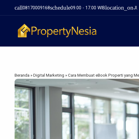
call
schedule
location_on
08170009168
09.00 - 17.00 WIB
Jl
Beranda
»
Digital Marketing
»
Cara Membuat eBook Properti yang Me