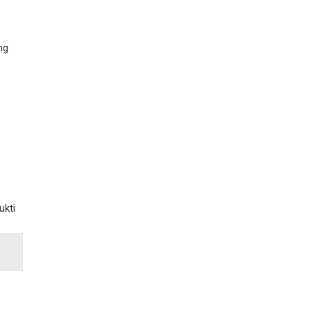
ng
ukti