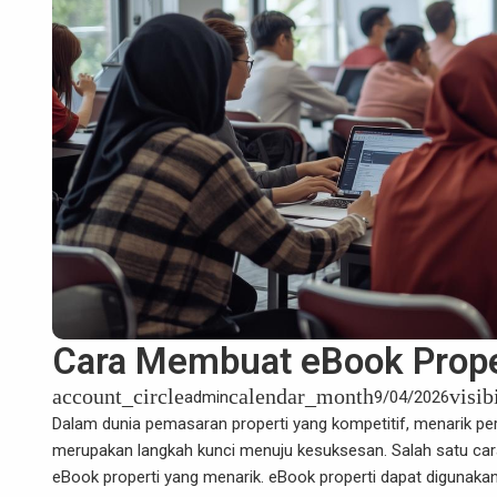
Cara Membuat eBook Prope
account_circle
calendar_month
visib
admin
9/04/2026
Dalam dunia
pemasaran properti
yang kompetitif, menarik pe
merupakan langkah kunci menuju kesuksesan. Salah satu car
eBook properti yang menarik. eBook properti dapat digunak