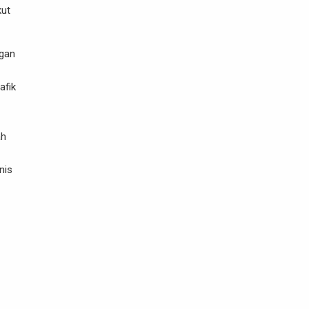
kut
ngan
afik
ah
nis