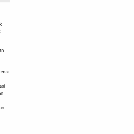
k
k
an
tensi
asi
an
an