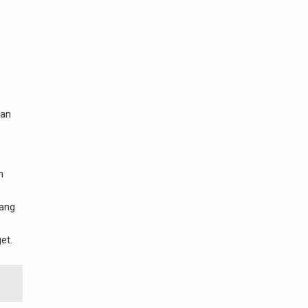
dan
n
ang
et.