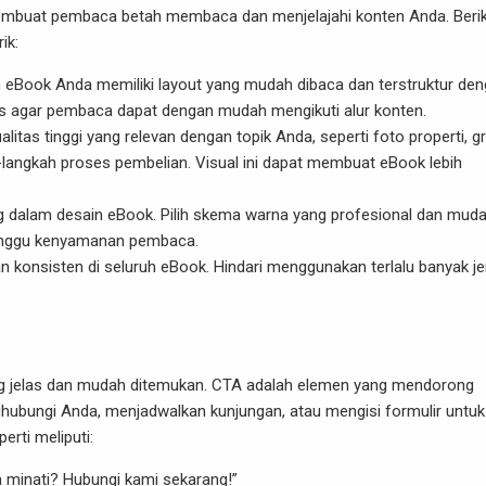
membuat pembaca betah membaca dan menjelajahi konten Anda. Beri
ik:
n eBook Anda memiliki layout yang mudah dibaca dan terstruktur de
las agar pembaca dapat dengan mudah mengikuti alur konten.
litas tinggi yang relevan dengan topik Anda, seperti foto properti, gr
langkah proses pembelian. Visual ini dapat membuat eBook lebih
 dalam desain eBook. Pilih skema warna yang profesional dan mud
ganggu kenyamanan pembaca.
an konsisten di seluruh eBook. Hindari menggunakan terlalu banyak je
yang jelas dan mudah ditemukan. CTA adalah elemen yang mendorong
hubungi Anda, menjadwalkan kunjungan, atau mengisi formulir untuk
erti meliputi:
a minati? Hubungi kami sekarang!”