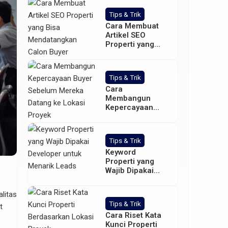
Tips & Trik
Cara Membuat
Artikel SEO
Properti yang
Bisa
Mendatangkan
Calon Buyer
Tips & Trik
Cara
Membangun
Kepercayaan
Buyer Sebelum
Mereka Datang
ke Lokasi Proyek
Tips & Trik
Keyword
Properti yang
Wajib Dipakai
Developer untuk
Menarik Leads
litas
Tips & Trik
t
Cara Riset Kata
Kunci Properti