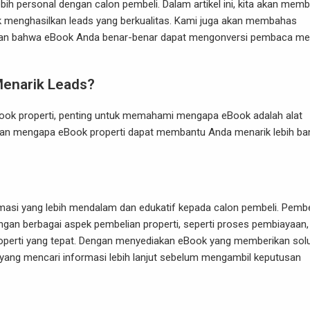
ih personal dengan calon pembeli. Dalam artikel ini, kita akan mem
k menghasilkan leads yang berkualitas. Kami juga akan membahas
tikan bahwa eBook Anda benar-benar dapat mengonversi pembaca me
Menarik Leads?
Book properti, penting untuk memahami mengapa eBook adalah alat
asan mengapa eBook properti dapat membantu Anda menarik lebih ba
masi yang lebih mendalam dan edukatif kepada calon pembeli. Pembe
ngan berbagai aspek pembelian properti, seperti proses pembiayaan,
operti yang tepat. Dengan menyediakan eBook yang memberikan solu
 yang mencari informasi lebih lanjut sebelum mengambil keputusan