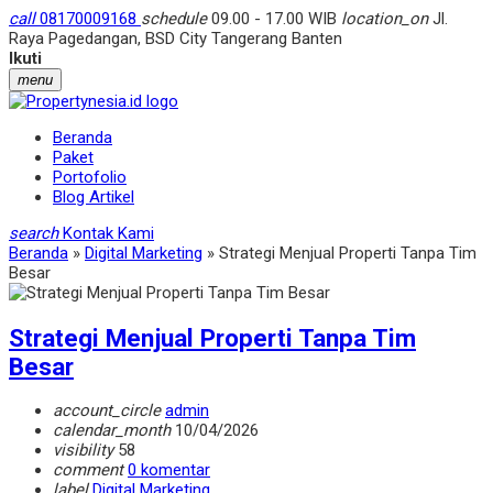
call
08170009168
schedule
09.00 - 17.00 WIB
location_on
Jl.
Raya Pagedangan, BSD City Tangerang Banten
Ikuti
menu
Beranda
Paket
Portofolio
Blog Artikel
search
Kontak Kami
Beranda
»
Digital Marketing
»
Strategi Menjual Properti Tanpa Tim
Besar
Strategi Menjual Properti Tanpa Tim
Besar
account_circle
admin
calendar_month
10/04/2026
visibility
58
comment
0 komentar
label
Digital Marketing