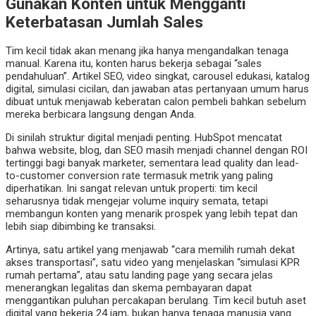
Gunakan Konten untuk Mengganti
Keterbatasan Jumlah Sales
Tim kecil tidak akan menang jika hanya mengandalkan tenaga
manual. Karena itu, konten harus bekerja sebagai “sales
pendahuluan”. Artikel SEO, video singkat, carousel edukasi, katalog
digital, simulasi cicilan, dan jawaban atas pertanyaan umum harus
dibuat untuk menjawab keberatan calon pembeli bahkan sebelum
mereka berbicara langsung dengan Anda.
Di sinilah struktur digital menjadi penting. HubSpot mencatat
bahwa website, blog, dan SEO masih menjadi channel dengan ROI
tertinggi bagi banyak marketer, sementara lead quality dan lead-
to-customer conversion rate termasuk metrik yang paling
diperhatikan. Ini sangat relevan untuk properti: tim kecil
seharusnya tidak mengejar volume inquiry semata, tetapi
membangun konten yang menarik prospek yang lebih tepat dan
lebih siap dibimbing ke transaksi.
Artinya, satu artikel yang menjawab “cara memilih rumah dekat
akses transportasi”, satu video yang menjelaskan “simulasi KPR
rumah pertama”, atau satu landing page yang secara jelas
menerangkan legalitas dan skema pembayaran dapat
menggantikan puluhan percakapan berulang. Tim kecil butuh aset
digital yang bekerja 24 jam, bukan hanya tenaga manusia yang