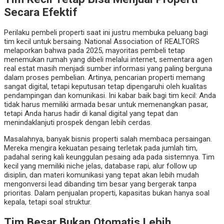
Secara Efektif
Perilaku pembeli properti saat ini justru membuka peluang bagi
tim kecil untuk bersaing. National Association of REALTORS
melaporkan bahwa pada 2025, mayoritas pembeli tetap
menemukan rumah yang dibeli melalui internet, sementara agen
real estat masih menjadi sumber informasi yang paling berguna
dalam proses pembelian. Artinya, pencarian properti memang
sangat digital, tetapi keputusan tetap dipengaruhi oleh kualitas
pendampingan dan komunikasi. Ini kabar baik bagi tim kecil: Anda
tidak harus memiliki armada besar untuk memenangkan pasar,
tetapi Anda harus hadir di kanal digital yang tepat dan
menindaklanjuti prospek dengan lebih cerdas.
Masalahnya, banyak bisnis properti salah membaca persaingan.
Mereka mengira kekuatan pesaing terletak pada jumlah tim,
padahal sering kali keunggulan pesaing ada pada sistemnya. Tim
kecil yang memiliki niche jelas, database rapi, alur follow up
disiplin, dan materi komunikasi yang tepat akan lebih mudah
mengonversi lead dibanding tim besar yang bergerak tanpa
prioritas. Dalam penjualan properti, kapasitas bukan hanya soal
kepala, tetapi soal struktur.
Tim Besar Bukan Otomatis Lebih