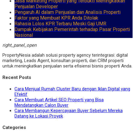
Jasa Marketing Properti yang Terbukti Meningkatkan
Penjualan Developer
Pengaruh AI dalam Penjualan dan Analisis Properti
Faktor yang Membuat KPR Anda Ditolak
Rahasia Lolos KPR Terbaru Meski Gaji UMR
Dampak Kebijakan Pemerintah terhadap Pasar Properti
Nasional
right_panel_open
PropertyNesia adalah solusi property agency terintegrasi: digital
marketing, Leads Agent, konsultan properti, dan CRM properti
untuk meningkatkan penjualan serta efisiensi bisnis properti Anda.
Recent Posts
Cara Menjual Rumah Cluster Baru dengan Iklan Digital yang
Efektif
Cara Membuat Artikel SEO Properti yang Bisa
Mendatangkan Calon Buyer
Cara Membangun Kepercayaan Buyer Sebelum Mereka
Datang ke Lokasi Proyek
Categories