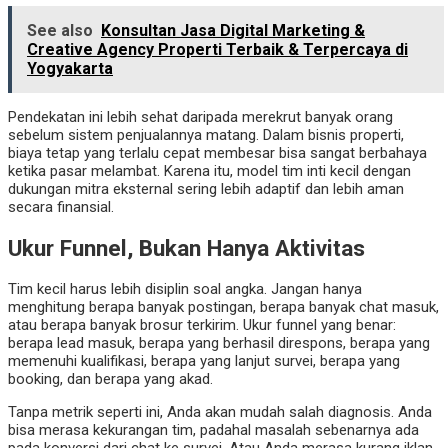
See also
Konsultan Jasa Digital Marketing &
Creative Agency Properti Terbaik & Terpercaya di
Yogyakarta
Pendekatan ini lebih sehat daripada merekrut banyak orang
sebelum sistem penjualannya matang. Dalam bisnis properti,
biaya tetap yang terlalu cepat membesar bisa sangat berbahaya
ketika pasar melambat. Karena itu, model tim inti kecil dengan
dukungan mitra eksternal sering lebih adaptif dan lebih aman
secara finansial.
Ukur Funnel, Bukan Hanya Aktivitas
Tim kecil harus lebih disiplin soal angka. Jangan hanya
menghitung berapa banyak postingan, berapa banyak chat masuk,
atau berapa banyak brosur terkirim. Ukur funnel yang benar:
berapa lead masuk, berapa yang berhasil direspons, berapa yang
memenuhi kualifikasi, berapa yang lanjut survei, berapa yang
booking, dan berapa yang akad.
Tanpa metrik seperti ini, Anda akan mudah salah diagnosis. Anda
bisa merasa kekurangan tim, padahal masalah sebenarnya ada
pada konversi dari chat ke survei. Atau Anda merasa kurang iklan,