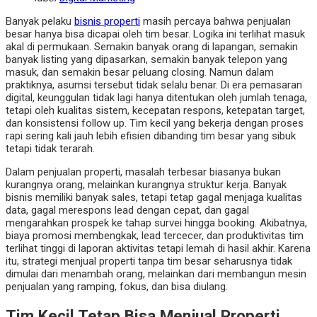
Banyak pelaku
bisnis properti
masih percaya bahwa penjualan
besar hanya bisa dicapai oleh tim besar. Logika ini terlihat masuk
akal di permukaan. Semakin banyak orang di lapangan, semakin
banyak listing yang dipasarkan, semakin banyak telepon yang
masuk, dan semakin besar peluang closing. Namun dalam
praktiknya, asumsi tersebut tidak selalu benar. Di era pemasaran
digital, keunggulan tidak lagi hanya ditentukan oleh jumlah tenaga,
tetapi oleh kualitas sistem, kecepatan respons, ketepatan target,
dan konsistensi follow up. Tim kecil yang bekerja dengan proses
rapi sering kali jauh lebih efisien dibanding tim besar yang sibuk
tetapi tidak terarah.
Dalam penjualan properti, masalah terbesar biasanya bukan
kurangnya orang, melainkan kurangnya struktur kerja. Banyak
bisnis memiliki banyak sales, tetapi tetap gagal menjaga kualitas
data, gagal merespons lead dengan cepat, dan gagal
mengarahkan prospek ke tahap survei hingga booking. Akibatnya,
biaya promosi membengkak, lead tercecer, dan produktivitas tim
terlihat tinggi di laporan aktivitas tetapi lemah di hasil akhir. Karena
itu, strategi menjual properti tanpa tim besar seharusnya tidak
dimulai dari menambah orang, melainkan dari membangun mesin
penjualan yang ramping, fokus, dan bisa diulang.
Tim Kecil Tetap Bisa Menjual Properti