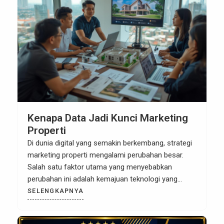
Kenapa Data Jadi Kunci Marketing
Properti
Di dunia digital yang semakin berkembang, strategi
marketing properti mengalami perubahan besar.
Salah satu faktor utama yang menyebabkan
perubahan ini adalah kemajuan teknologi yang
memungkinkan pengumpulan dan analisis data
SELENGKAPNYA
secara real-time. Sebagai pengusaha atau agen
properti, memanfaatkan data dengan bijak kini