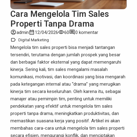
Cara Mengelola Tim Sales
Properti Tanpa Drama
account_circle
calendar_month
visibility
comment
admin
12/04/2026
60
0 komentar
label
Digital Marketing
Mengelola
tim sales properti
bisa menjadi tantangan
tersendiri, terutama dengan jumlah prospek yang besar
dan berbagai faktor eksternal yang dapat memengaruhi
kinerja. Sering kali, tim sales mengalami masalah
komunikasi, motivasi, dan koordinasi yang bisa mengarah
pada ketegangan internal atau “drama” yang merugikan
kinerja tim secara keseluruhan. Oleh karena itu, sebagai
manajer atau pemimpin tim, penting untuk memiliki
pendekatan yang efektif untuk mengelola tim sales
properti tanpa drama, meningkatkan produktivitas, dan
memastikan suasana kerja yang positif. Artikel ini akan
membahas cara-cara untuk mengelola tim sales properti
secara efisien, mengurangi konflik, dan menciptakan