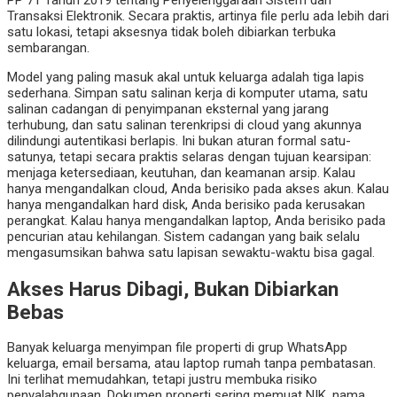
PP 71 Tahun 2019 tentang Penyelenggaraan Sistem dan
Transaksi Elektronik. Secara praktis, artinya file perlu ada lebih dari
satu lokasi, tetapi aksesnya tidak boleh dibiarkan terbuka
sembarangan.
Model yang paling masuk akal untuk keluarga adalah tiga lapis
sederhana. Simpan satu salinan kerja di komputer utama, satu
salinan cadangan di penyimpanan eksternal yang jarang
terhubung, dan satu salinan terenkripsi di cloud yang akunnya
dilindungi autentikasi berlapis. Ini bukan aturan formal satu-
satunya, tetapi secara praktis selaras dengan tujuan kearsipan:
menjaga ketersediaan, keutuhan, dan keamanan arsip. Kalau
hanya mengandalkan cloud, Anda berisiko pada akses akun. Kalau
hanya mengandalkan hard disk, Anda berisiko pada kerusakan
perangkat. Kalau hanya mengandalkan laptop, Anda berisiko pada
pencurian atau kehilangan. Sistem cadangan yang baik selalu
mengasumsikan bahwa satu lapisan sewaktu-waktu bisa gagal.
Akses Harus Dibagi, Bukan Dibiarkan
Bebas
Banyak keluarga menyimpan file properti di grup WhatsApp
keluarga, email bersama, atau laptop rumah tanpa pembatasan.
Ini terlihat memudahkan, tetapi justru membuka risiko
penyalahgunaan. Dokumen properti sering memuat NIK, nama