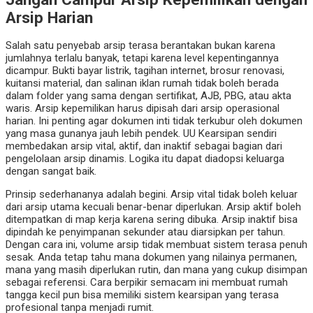
Arsip Harian
Salah satu penyebab arsip terasa berantakan bukan karena
jumlahnya terlalu banyak, tetapi karena level kepentingannya
dicampur. Bukti bayar listrik, tagihan internet, brosur renovasi,
kuitansi material, dan salinan iklan rumah tidak boleh berada
dalam folder yang sama dengan sertifikat, AJB, PBG, atau akta
waris. Arsip kepemilikan harus dipisah dari arsip operasional
harian. Ini penting agar dokumen inti tidak terkubur oleh dokumen
yang masa gunanya jauh lebih pendek. UU Kearsipan sendiri
membedakan arsip vital, aktif, dan inaktif sebagai bagian dari
pengelolaan arsip dinamis. Logika itu dapat diadopsi keluarga
dengan sangat baik.
Prinsip sederhananya adalah begini. Arsip vital tidak boleh keluar
dari arsip utama kecuali benar-benar diperlukan. Arsip aktif boleh
ditempatkan di map kerja karena sering dibuka. Arsip inaktif bisa
dipindah ke penyimpanan sekunder atau diarsipkan per tahun.
Dengan cara ini, volume arsip tidak membuat sistem terasa penuh
sesak. Anda tetap tahu mana dokumen yang nilainya permanen,
mana yang masih diperlukan rutin, dan mana yang cukup disimpan
sebagai referensi. Cara berpikir semacam ini membuat rumah
tangga kecil pun bisa memiliki sistem kearsipan yang terasa
profesional tanpa menjadi rumit.