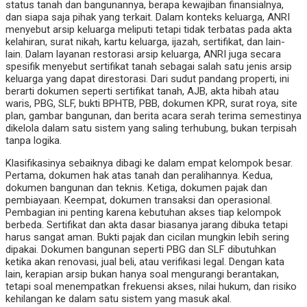
status tanah dan bangunannya, berapa kewajiban finansialnya,
dan siapa saja pihak yang terkait. Dalam konteks keluarga, ANRI
menyebut arsip keluarga meliputi tetapi tidak terbatas pada akta
kelahiran, surat nikah, kartu keluarga, ijazah, sertifikat, dan lain-
lain. Dalam layanan restorasi arsip keluarga, ANRI juga secara
spesifik menyebut sertifikat tanah sebagai salah satu jenis arsip
keluarga yang dapat direstorasi. Dari sudut pandang properti, ini
berarti dokumen seperti sertifikat tanah, AJB, akta hibah atau
waris, PBG, SLF, bukti BPHTB, PBB, dokumen KPR, surat roya, site
plan, gambar bangunan, dan berita acara serah terima semestinya
dikelola dalam satu sistem yang saling terhubung, bukan terpisah
tanpa logika.
Klasifikasinya sebaiknya dibagi ke dalam empat kelompok besar.
Pertama, dokumen hak atas tanah dan peralihannya. Kedua,
dokumen bangunan dan teknis. Ketiga, dokumen pajak dan
pembiayaan. Keempat, dokumen transaksi dan operasional.
Pembagian ini penting karena kebutuhan akses tiap kelompok
berbeda. Sertifikat dan akta dasar biasanya jarang dibuka tetapi
harus sangat aman. Bukti pajak dan cicilan mungkin lebih sering
dipakai. Dokumen bangunan seperti PBG dan SLF dibutuhkan
ketika akan renovasi, jual beli, atau verifikasi legal. Dengan kata
lain, kerapian arsip bukan hanya soal mengurangi berantakan,
tetapi soal menempatkan frekuensi akses, nilai hukum, dan risiko
kehilangan ke dalam satu sistem yang masuk akal.