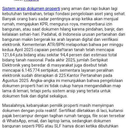
Sistem arsip dokumen properti
yang aman dan rapi bukan lagi
kebutuhan tambahan, tetapi fondasi pengelolaan aset yang sehat.
Banyak orang baru sadar pentingnya arsip ketika akan menjual
rumah, mengajukan KPR, mengurus roya, memperbarui izin
bangunan, atau saat dokumen hilang karena pindahan, banjir, dan
kelalaian sehari-hari. Padahal, di Indonesia urusan pertanahan dan
bangunan makin bergerak ke arah layanan digital dan verifikasi
elektronik. Kementerian ATR/BPN melaporkan bahwa per minggu
kedua April 2025 capaian pendaftaran tanah telah mencapai
121,64 juta bidang atau sekitar 94,4 persen dari estimasi total
bidang tanah nasional. Pada akhir 2025, jumlah Sertipikat
Elektronik yang beredar di masyarakat juga disebut telah
mencapai 6.145.774 sertipikat, sementara layanan peralihan
elektronik sudah diterapkan di 225 Kantor Pertanahan pada
Agustus 2025. Angka-angka ini menunjukkan bahwa pengelolaan
dokumen properti hari ini tidak cukup hanya mengandalkan map
lama di lemari, tetapi perlu sistem arsip yang tertata untuk
dokumen fisik dan digital sekaligus.
Masalahnya, kebanyakan pemilik properti masih menyimpan
dokumen dengan pola reaktif. Sertifikat diletakkan di laci, kuitansi
pajak bercampur dengan tagihan rumah tangga, file scan tersebar
di WhatsApp, email, dan laptop lama, sedangkan dokumen
bangunan seperti PBG atau SLF hanya dicari ketika dibutuhkan