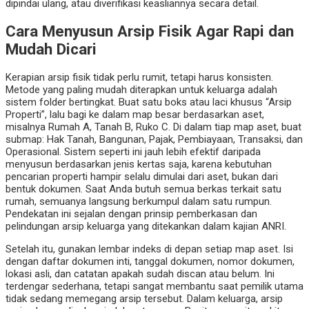
dipindai ulang, atau diverifikasi keasliannya secara detail.
Cara Menyusun Arsip Fisik Agar Rapi dan
Mudah Dicari
Kerapian arsip fisik tidak perlu rumit, tetapi harus konsisten.
Metode yang paling mudah diterapkan untuk keluarga adalah
sistem folder bertingkat. Buat satu boks atau laci khusus “Arsip
Properti”, lalu bagi ke dalam map besar berdasarkan aset,
misalnya Rumah A, Tanah B, Ruko C. Di dalam tiap map aset, buat
submap: Hak Tanah, Bangunan, Pajak, Pembiayaan, Transaksi, dan
Operasional. Sistem seperti ini jauh lebih efektif daripada
menyusun berdasarkan jenis kertas saja, karena kebutuhan
pencarian properti hampir selalu dimulai dari aset, bukan dari
bentuk dokumen. Saat Anda butuh semua berkas terkait satu
rumah, semuanya langsung berkumpul dalam satu rumpun.
Pendekatan ini sejalan dengan prinsip pemberkasan dan
pelindungan arsip keluarga yang ditekankan dalam kajian ANRI.
Setelah itu, gunakan lembar indeks di depan setiap map aset. Isi
dengan daftar dokumen inti, tanggal dokumen, nomor dokumen,
lokasi asli, dan catatan apakah sudah discan atau belum. Ini
terdengar sederhana, tetapi sangat membantu saat pemilik utama
tidak sedang memegang arsip tersebut. Dalam keluarga, arsip