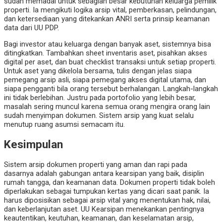
sudah memadai untuk sebagian besar kebutuhan keluarga pemilik
properti. Ia mengikuti logika arsip vital, pemberkasan, pelindungan,
dan ketersediaan yang ditekankan ANRI serta prinsip keamanan
data dari UU PDP.
Bagi investor atau keluarga dengan banyak aset, sistemnya bisa
ditingkatkan. Tambahkan sheet inventaris aset, pisahkan akses
digital per aset, dan buat checklist transaksi untuk setiap properti.
Untuk aset yang dikelola bersama, tulis dengan jelas siapa
pemegang arsip asli, siapa pemegang akses digital utama, dan
siapa pengganti bila orang tersebut berhalangan. Langkah-langkah
ini tidak berlebihan. Justru pada portofolio yang lebih besar,
masalah sering muncul karena semua orang mengira orang lain
sudah menyimpan dokumen. Sistem arsip yang kuat selalu
menutup ruang asumsi semacam itu.
Kesimpulan
Sistem arsip dokumen properti yang aman dan rapi pada
dasarnya adalah gabungan antara kearsipan yang baik, disiplin
rumah tangga, dan keamanan data. Dokumen properti tidak boleh
diperlakukan sebagai tumpukan kertas yang dicari saat panik. Ia
harus diposisikan sebagai arsip vital yang menentukan hak, nilai,
dan keberlanjutan aset. UU Kearsipan menekankan pentingnya
keautentikan, keutuhan, keamanan, dan keselamatan arsip,