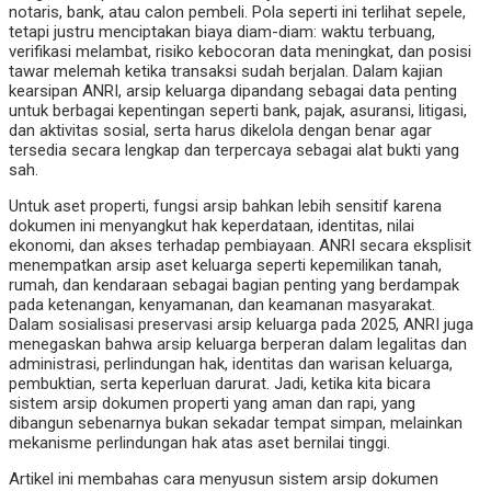
notaris, bank, atau calon pembeli. Pola seperti ini terlihat sepele,
tetapi justru menciptakan biaya diam-diam: waktu terbuang,
verifikasi melambat, risiko kebocoran data meningkat, dan posisi
tawar melemah ketika transaksi sudah berjalan. Dalam kajian
kearsipan ANRI, arsip keluarga dipandang sebagai data penting
untuk berbagai kepentingan seperti bank, pajak, asuransi, litigasi,
dan aktivitas sosial, serta harus dikelola dengan benar agar
tersedia secara lengkap dan terpercaya sebagai alat bukti yang
sah.
Untuk aset properti, fungsi arsip bahkan lebih sensitif karena
dokumen ini menyangkut hak keperdataan, identitas, nilai
ekonomi, dan akses terhadap pembiayaan. ANRI secara eksplisit
menempatkan arsip aset keluarga seperti kepemilikan tanah,
rumah, dan kendaraan sebagai bagian penting yang berdampak
pada ketenangan, kenyamanan, dan keamanan masyarakat.
Dalam sosialisasi preservasi arsip keluarga pada 2025, ANRI juga
menegaskan bahwa arsip keluarga berperan dalam legalitas dan
administrasi, perlindungan hak, identitas dan warisan keluarga,
pembuktian, serta keperluan darurat. Jadi, ketika kita bicara
sistem arsip dokumen properti yang aman dan rapi, yang
dibangun sebenarnya bukan sekadar tempat simpan, melainkan
mekanisme perlindungan hak atas aset bernilai tinggi.
Artikel ini membahas cara menyusun sistem arsip dokumen