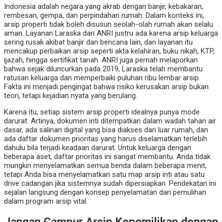
Indonesia adalah negara yang akrab dengan banjir, kebakaran,
rembesan, gempa, dan perpindahan rumah. Dalam konteks ini,
arsip properti tidak boleh disusun seolah-olah rumah akan selalu
aman. Layanan Laraska dari ANRI justru ada karena arsip keluarga
sering rusak akibat banjir dan bencana lain, dan layanan itu
mencakup perbaikan arsip seperti akta kelahiran, buku nikah, KTP,
ijazah, hingga sertifikat tanah. ANRI juga pernah melaporkan
bahwa sejak diluncurkan pada 2019, Laraska telah membantu
ratusan keluarga dan memperbaiki puluhan ribu lembar arsip.
Fakta ini menjadi pengingat bahwa risiko kerusakan arsip bukan
teori, tetapi kejadian nyata yang berulang.
Karena itu, setiap sistem arsip properti idealnya punya mode
darurat. Artinya, dokumen inti ditempatkan dalam wadah tahan air
dasar, ada salinan digital yang bisa diakses dari luar rumah, dan
ada daftar dokumen prioritas yang harus diselamatkan terlebih
dahulu bila terjadi keadaan darurat. Untuk keluarga dengan
beberapa aset, daftar prioritas ini sangat membantu. Anda tidak
mungkin menyelamatkan semua benda dalam beberapa menit,
tetapi Anda bisa menyelamatkan satu map arsip inti atau satu
drive cadangan jika sistemnya sudah dipersiapkan. Pendekatan ini
sejalan langsung dengan konsep penyelamatan dan pemulihan
dalam program arsip vital.
Jangan Campur Arsip Kepemilikan dengan