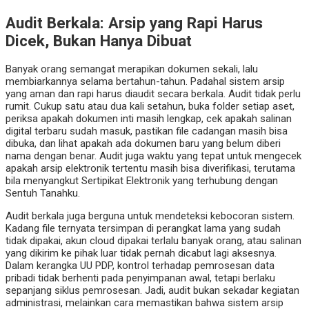
Audit Berkala: Arsip yang Rapi Harus
Dicek, Bukan Hanya Dibuat
Banyak orang semangat merapikan dokumen sekali, lalu
membiarkannya selama bertahun-tahun. Padahal sistem arsip
yang aman dan rapi harus diaudit secara berkala. Audit tidak perlu
rumit. Cukup satu atau dua kali setahun, buka folder setiap aset,
periksa apakah dokumen inti masih lengkap, cek apakah salinan
digital terbaru sudah masuk, pastikan file cadangan masih bisa
dibuka, dan lihat apakah ada dokumen baru yang belum diberi
nama dengan benar. Audit juga waktu yang tepat untuk mengecek
apakah arsip elektronik tertentu masih bisa diverifikasi, terutama
bila menyangkut Sertipikat Elektronik yang terhubung dengan
Sentuh Tanahku.
Audit berkala juga berguna untuk mendeteksi kebocoran sistem.
Kadang file ternyata tersimpan di perangkat lama yang sudah
tidak dipakai, akun cloud dipakai terlalu banyak orang, atau salinan
yang dikirim ke pihak luar tidak pernah dicabut lagi aksesnya.
Dalam kerangka UU PDP, kontrol terhadap pemrosesan data
pribadi tidak berhenti pada penyimpanan awal, tetapi berlaku
sepanjang siklus pemrosesan. Jadi, audit bukan sekadar kegiatan
administrasi, melainkan cara memastikan bahwa sistem arsip