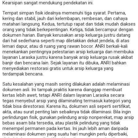
Kearsipan sangat mendukung pendekatan ini.
Tempat simpan fisik idealnya memenuhi tiga syarat. Pertama,
kering dan stabil, jauh dari kelembapan, rembesan, dan cahaya
matahari langsung. Kedua, tertutup rapat dan tidak mudah diakses
orang yang tidak berkepentingan. Ketiga, tidak bercampur dengan
dokumen harian. Banyak kerusakan arsip keluarga justru datang
dari hal sederhana seperti map diletakkan dekat jendela, di atas
lemari dapur, atau di ruang yang rawan bocor. ANRI berkali-kali
menekankan pentingnya pelestarian arsip keluarga dan membuka
layanan Laraska justru karena banyak arsip keluarga rusak akibat
banjir dan bencana lain. Sejak layanan itu dibuka, ANRI bahkan
menyediakan restorasi gratis untuk arsip keluarga yang
terdampak bencana.
Satu kesalahan yang masih sering dilakukan adalah melaminasi
dokumen asli. Ini tampak praktis karena dianggap membuat
kertas lebih awet, tetapi ANRI dalam layanan Laraska secara
tegas menyebut arsip yang dilaminating termasuk kategori yang
tidak bisa direstorasi. Karena itu, dokumen asli seperti sertifikat,
akta, atau surat penting lain sebaiknya tidak dilaminasi. Bila ingin
perlindungan fisik, gunakan pelindung arsip nonperekat, map arsip
bebas asam bila tersedia, atau plastik pelindung yang tidak
menempel permanen pada kertas. Ini jauh lebih aman daripada
melaminasi dokumen yang suatu hari mungkin perlu diperbaiki,