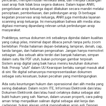
pencarian, mempermudah verifikasi awal, dan menjadi cadangan
saat arsip fisik tidak bisa segera diakses. Dalam kajian ANRI,
pengelolaan arsip keluarga dapat dilakukan secara mandiri melalui
penciptaan, pemberkasan, dan pelindungan arsip. Di berbagai
kegiatan preservasi arsip keluarga, ANRI juga membuka layanan
scanning arsip keluarga. Ini menunjukkan bahwa alih media atau
digitasi memang dipandang relevan untuk perlindungan arsip
masyarakat.
Praktiknya, semua dokumen inti sebaiknya dipindai dalam kualitas
yang cukup jelas, minimal dapat dibaca penuh tanpa perlu zoom
berlebihan. Pindai halaman depan-belakang, lampiran, denah, cap,
tanda tangan, dan halaman pengesahan. Jangan hanya memotret
sebagian. Jika sebuah akta terdiri dari banyak halaman, simpan
dalam satu file PDF utuh, bukan potongan gambar terpisah.
Sistem arsip digital yang baik harus meniru keutuhan dokumen
fisik. Prinsip “utuh” dalam UU Kearsipan berlaku sangat masuk akal
di sini: file digital seharusnya merepresentasikan dokumen
sebagai satu kesatuan, bukan pecahan yang membingungkan.
Ada satu keuntungan hukum dan operasional dari alih media yang
sering diabaikan. Dalam rezim ITE, Informasi Elektronik dan/atau
Dokumen Elektronik dan/atau hasil cetaknya diakui sebagai alat
bukti hukum yang sah. Namun, dalam urusan properti, cara paling
aman tetap menjadikan salinan digital sebagai alat kerja dan
cadangan, bukan alasan untuk mengabaikan arsip asli. Dengan