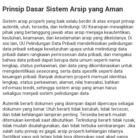
Prinsip Dasar Sistem Arsip yang Aman
Sistem arsip properti yang baik selalu berdiri di atas empat prinsip:
autentik, utuh, tersedia, dan terlindungi. UU Kearsipan mewajibkan
pihak yang bertanggung jawab atas arsip menjaga keautentikan,
keutuhan, keamanan, dan keselamatan arsip yang dikelolanya. Di
sisi lain, UU Pelindungan Data Pribadi mendefinisikan pelindungan
data pribadi sebagai keseluruhan upaya untuk melindungi data
pribadi dalam rangkaian pemrosesan data pribadi, dan mengakui
bahwa data pribadi dapat berupa data umum seperti nama
lengkap, status perkawinan, dan data yang dikombinasikan untuk
mengidentifikasi seseorang, serta data spesifik seperti data
keuangan pribadi. Banyak dokumen properti memuat identitas
lengkap, status perkawinan, alamat, nilai transaksi, bahkan
informasi kredit, sehingga sistem arsip yang aman harus
sekaligus menjadi sistem pelindungan data.
Autentik berarti dokumen yang disimpan dapat dipercaya sebagai
dokumen yang benar. Utuh berarti tidak berubah, tidak tercecer,
dan tidak kehilangan lampiran penting. Tersedia berarti mudah
ditemukan kembali saat dibutuhkan. Terlindungi berarti tidak rusak,
tidak mudah disalahgunakan, dan tidak terbuka sembarangan. Jika
salah satu prinsip ini gagal, arsip properti kehilangan nilainya.
Sertifikat yang asli tetapi tidak bisa ditemukan saat akad sama