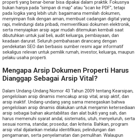
properti yang benar-benar bisa dipakai dalam praktik. Fokusnya
bukan hanya pada “simpan di map” atau “scan ke PDF”, tetapi
pada logika yang lebih utuh: bagaimana memilah dokumen,
menyimpan fisik dengan aman, membuat cadangan digital yang
rapi, melindungi data pribadi, memverifikasi dokumen elektronik,
serta menyiapkan arsip agar mudah ditemukan kembali saat
dibutuhkan untuk jual beli, audit keluarga, pembiayaan, dan
keadaan darurat. Seluruh pembahasan dirancang dengan
pendekatan SEO dan berbasis sumber resmi agar informatif
sekaligus relevan untuk pemilik rumah, investor, keluarga, maupun
pelaku usaha properti.
Mengapa Arsip Dokumen Properti Harus
Dianggap Sebagai Arsip Vital?
Dalam Undang-Undang Nomor 43 Tahun 2009 tentang Kearsipan,
pengelolaan arsip dinamis mencakup arsip vital, arsip aktif, dan
arsip inaktif. Undang-undang yang sama menegaskan bahwa
pengelolaan arsip dinamis dilakukan untuk menjamin ketersediaan
arsip sebagai bahan akuntabilitas dan alat bukti yang sah, dan
harus memenuhi syarat andal, sistematis, utuh, menyeluruh, serta
sesuai norma, standar, prosedur, dan kriteria. Bahkan, program
arsip vital dijalankan melalui identifikasi, pelindungan dan
pengamanan, serta penyelamatan dan pemulihan. Walaupun