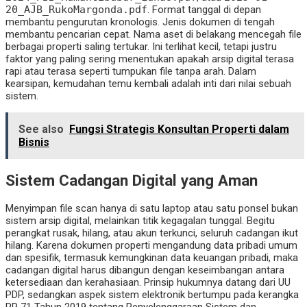
20_AJB_RukoMargonda.pdf
. Format tanggal di depan
membantu pengurutan kronologis. Jenis dokumen di tengah
membantu pencarian cepat. Nama aset di belakang mencegah file
berbagai properti saling tertukar. Ini terlihat kecil, tetapi justru
faktor yang paling sering menentukan apakah arsip digital terasa
rapi atau terasa seperti tumpukan file tanpa arah. Dalam
kearsipan, kemudahan temu kembali adalah inti dari nilai sebuah
sistem.
See also
Fungsi Strategis Konsultan Properti dalam
Bisnis
Sistem Cadangan Digital yang Aman
Menyimpan file scan hanya di satu laptop atau satu ponsel bukan
sistem arsip digital, melainkan titik kegagalan tunggal. Begitu
perangkat rusak, hilang, atau akun terkunci, seluruh cadangan ikut
hilang. Karena dokumen properti mengandung data pribadi umum
dan spesifik, termasuk kemungkinan data keuangan pribadi, maka
cadangan digital harus dibangun dengan keseimbangan antara
ketersediaan dan kerahasiaan. Prinsip hukumnya datang dari UU
PDP, sedangkan aspek sistem elektronik bertumpu pada kerangka