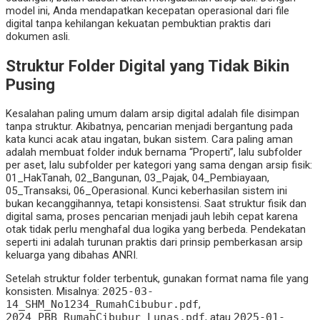
model ini, Anda mendapatkan kecepatan operasional dari file
digital tanpa kehilangan kekuatan pembuktian praktis dari
dokumen asli.
Struktur Folder Digital yang Tidak Bikin
Pusing
Kesalahan paling umum dalam arsip digital adalah file disimpan
tanpa struktur. Akibatnya, pencarian menjadi bergantung pada
kata kunci acak atau ingatan, bukan sistem. Cara paling aman
adalah membuat folder induk bernama “Properti”, lalu subfolder
per aset, lalu subfolder per kategori yang sama dengan arsip fisik:
01_HakTanah, 02_Bangunan, 03_Pajak, 04_Pembiayaan,
05_Transaksi, 06_Operasional. Kunci keberhasilan sistem ini
bukan kecanggihannya, tetapi konsistensi. Saat struktur fisik dan
digital sama, proses pencarian menjadi jauh lebih cepat karena
otak tidak perlu menghafal dua logika yang berbeda. Pendekatan
seperti ini adalah turunan praktis dari prinsip pemberkasan arsip
keluarga yang dibahas ANRI.
Setelah struktur folder terbentuk, gunakan format nama file yang
konsisten. Misalnya:
2025-03-
14_SHM_No1234_RumahCibubur.pdf
,
2024_PBB_RumahCibubur_Lunas.pdf
, atau
2025-01-