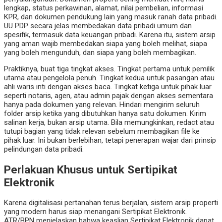
lengkap, status perkawinan, alamat, nilai pembelian, informasi
KPR, dan dokumen pendukung lain yang masuk ranah data pribadi.
UU PDP secara jelas membedakan data pribadi umum dan
spesifik, termasuk data keuangan pribadi. Karena itu, sistem arsip
yang aman wajib membedakan siapa yang boleh melihat, siapa
yang boleh mengunduh, dan siapa yang boleh membagikan.
Praktiknya, buat tiga tingkat akses. Tingkat pertama untuk pemilik
utama atau pengelola penuh. Tingkat kedua untuk pasangan atau
ahli waris inti dengan akses baca. Tingkat ketiga untuk pihak luar
seperti notaris, agen, atau admin pajak dengan akses sementara
hanya pada dokumen yang relevan. Hindari mengirim seluruh
folder arsip ketika yang dibutuhkan hanya satu dokumen. Kirim
salinan kerja, bukan arsip utama. Bila memungkinkan, redact atau
tutupi bagian yang tidak relevan sebelum membagikan file ke
pihak luar. Ini bukan berlebihan, tetapi penerapan wajar dari prinsip
pelindungan data pribadi.
Perlakuan Khusus untuk Sertipikat
Elektronik
Karena digitalisasi pertanahan terus berjalan, sistem arsip properti
yang modern harus siap menangani Sertipikat Elektronik.
ATR/BPN menjelaskan bahwa keaslian Sertipikat Elektronik dapat