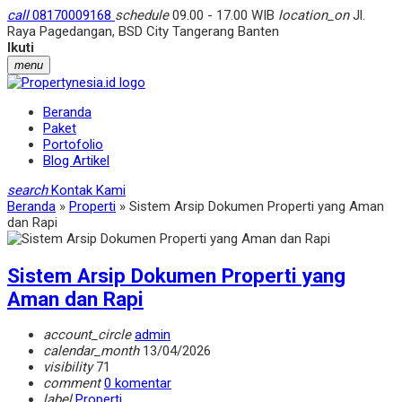
call
08170009168
schedule
09.00 - 17.00 WIB
location_on
Jl.
Raya Pagedangan, BSD City Tangerang Banten
Ikuti
menu
Beranda
Paket
Portofolio
Blog Artikel
search
Kontak Kami
Beranda
»
Properti
»
Sistem Arsip Dokumen Properti yang Aman
dan Rapi
Sistem Arsip Dokumen Properti yang
Aman dan Rapi
account_circle
admin
calendar_month
13/04/2026
visibility
71
comment
0 komentar
label
Properti