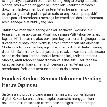
sering hanya dipahami oleh satu orang. Begitu orang itu sakit,
pindah, atau wafat, anggota keluarga lain kesulitan melacak
dokumen. Indeks membuat sistem tetap berjalan tanpa
bergantung penuh pada ingatan satu orang. Dalam perspektif
kearsipan, ini membantu menjaga ketersediaan dan keselamatan
arsip sebagai alat bukti yang sah.
Untuk dokumen yang sering dipakai, sediakan “working file”
terpisah dari arsip utama. Misalnya, salinan PBB tahun berjalan,
tagihan KPR bulan ini, atau bukti pembayaran iuran lingkungan bisa
diletakkan di map kerja. Namun, arsip utama tidak ikut dipindah.
Model dua lapis ini penting agar dokumen asli tidak terlalu sering
disentuh. Dalam praktik, banyak arsip rusak bukan karena bencana
besar, melainkan karena dipakai berulang kali, terlipat, terkena
staples, atau tercecer saat dibawa ke sana-sini. Jadi, rahasia
kerapian bukan hanya menaruh dengan benar, tetapi juga
membatasi frekuensi sentuhan pada arsip utama.
Fondasi Kedua: Semua Dokumen Penting
Harus Dipindai
Sistem arsip properti yang aman hari ini wajib punya lapisan
digital. Bukan karena salinan digital otomatis menggantikan
dokumen asli, melainkan karena salinan digital mempercepat