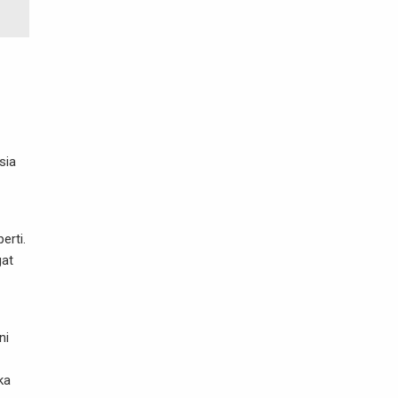
sia
erti.
gat
ni
ka