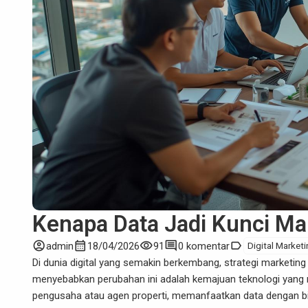
Kenapa Data Jadi Kunci Mar
account_circle
calendar_month
visibility
comment
label
admin
18/04/2026
91
0 komentar
Digital Market
Di dunia digital yang semakin berkembang,
strategi marketing
menyebabkan perubahan ini adalah kemajuan teknologi yang 
pengusaha atau agen properti, memanfaatkan data dengan bi