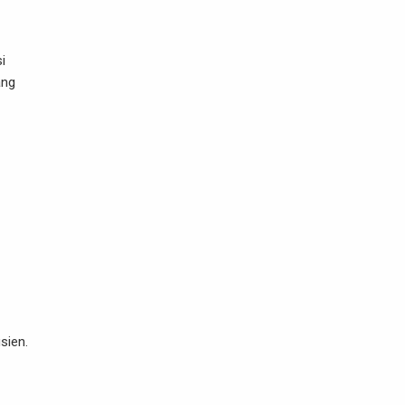
i
ang
sien.