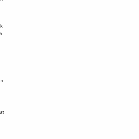
ik
a
en
at