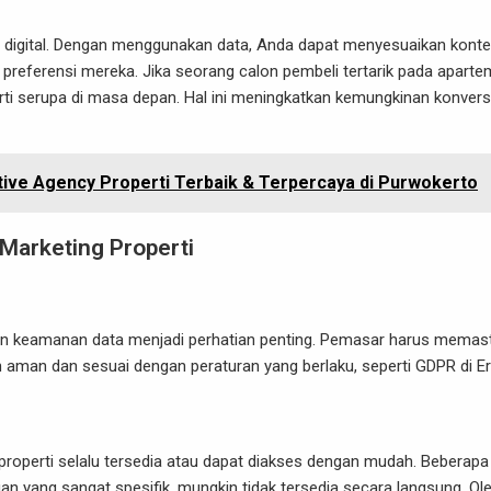
ti digital. Dengan menggunakan data, Anda dapat menyesuaikan kont
preferensi mereka. Jika seorang calon pembeli tertarik pada apart
rti serupa di masa depan. Hal ini meningkatkan kemungkinan konvers
ative Agency Properti Terbaik & Terpercaya di Purwokerto
Marketing Properti
dan keamanan data menjadi perhatian penting. Pemasar harus memas
aman dan sesuai dengan peraturan yang berlaku, seperti GDPR di E
properti selalu tersedia atau dapat diakses dengan mudah. Beberapa
ggan yang sangat spesifik, mungkin tidak tersedia secara langsung. Ol