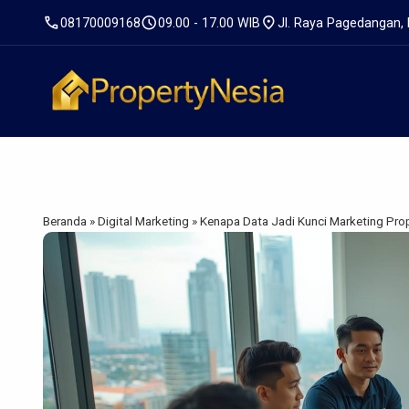
call
schedule
location_on
08170009168
09.00 - 17.00 WIB
Jl. Raya Pagedangan,
Beranda
»
Digital Marketing
»
Kenapa Data Jadi Kunci Marketing Prop