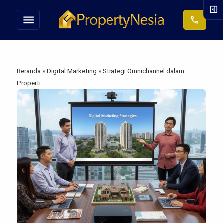
right_panel_open
menu
call
Beranda
»
Digital Marketing
»
Strategi Omnichannel dalam
Properti