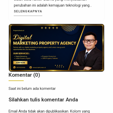
perubahan ini adalah kemajuan teknologi yang
memungkinkan pengumpulan dan analisis data
SELENGKAPNYA
secara real-time. Sebagai pengusaha atau agen
properti, memanfaatkan data dengan bijak kini
menjadi kunci untuk meraih kesuksesan dalam
pemasaran properti. Data bukan hanya sekadar
angka atau […]
Komentar (0)
Saat ini belum ada komentar
Silahkan tulis komentar Anda
Email Anda tidak akan dipublikasikan. Kolom yang