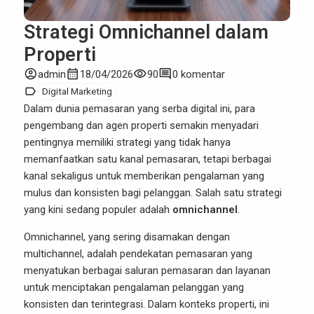
Strategi Omnichannel dalam
Properti
account_circle
calendar_month
visibility
comment
admin
18/04/2026
90
0 komentar
label
Digital Marketing
Dalam dunia
pemasaran
yang serba digital ini, para
pengembang dan agen properti semakin menyadari
pentingnya memiliki strategi yang tidak hanya
memanfaatkan satu kanal pemasaran, tetapi berbagai
kanal sekaligus untuk memberikan pengalaman yang
mulus dan konsisten bagi pelanggan. Salah satu strategi
yang kini sedang populer adalah
omnichannel
.
Omnichannel, yang sering disamakan dengan
multichannel, adalah pendekatan pemasaran yang
menyatukan berbagai saluran pemasaran dan layanan
untuk menciptakan pengalaman pelanggan yang
konsisten dan terintegrasi. Dalam konteks properti, ini