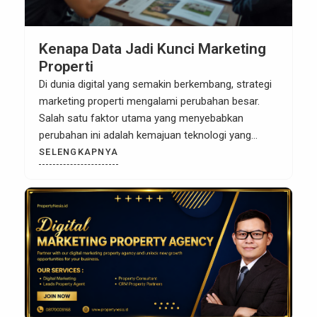
Kenapa Data Jadi Kunci Marketing
Properti
Di dunia digital yang semakin berkembang, strategi
marketing properti mengalami perubahan besar.
Salah satu faktor utama yang menyebabkan
perubahan ini adalah kemajuan teknologi yang
memungkinkan pengumpulan dan analisis data
SELENGKAPNYA
secara real-time. Sebagai pengusaha atau agen
properti, memanfaatkan data dengan bijak kini
menjadi kunci untuk meraih kesuksesan dalam
pemasaran properti. Data bukan hanya sekadar
angka atau […]