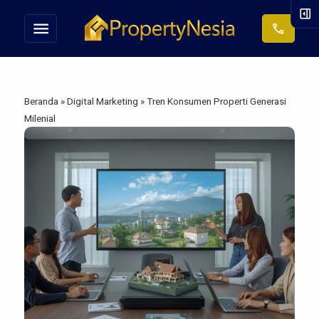
right_panel_open
menu
call
Beranda
»
Digital Marketing
»
Tren Konsumen Properti Generasi
Milenial