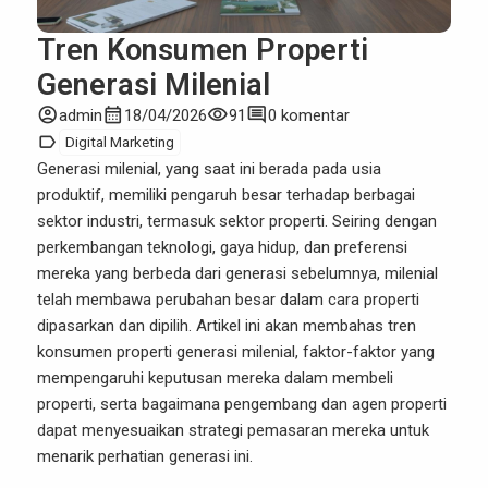
Tren Konsumen Properti
Generasi Milenial
account_circle
calendar_month
visibility
comment
admin
18/04/2026
91
0 komentar
label
Digital Marketing
Generasi milenial
, yang saat ini berada pada usia
produktif, memiliki pengaruh besar terhadap berbagai
sektor industri, termasuk sektor properti. Seiring dengan
perkembangan teknologi, gaya hidup, dan preferensi
mereka yang berbeda dari generasi sebelumnya, milenial
telah membawa perubahan besar dalam cara properti
dipasarkan dan dipilih. Artikel ini akan membahas tren
konsumen properti generasi milenial, faktor-faktor yang
mempengaruhi keputusan mereka dalam membeli
properti, serta bagaimana pengembang dan agen properti
dapat menyesuaikan strategi pemasaran mereka untuk
menarik perhatian generasi ini.