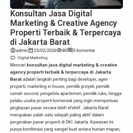
Konsultan Jasa Digital
Marketing & Creative Agency
Properti Terbaik & Terpercaya
di Jakarta Barat
account_circle
calendar_month
visibility
comment
admin
25/02/2026
80
0 komentar
label
Digital Marketing
Mencari
konsultan jasa digital marketing & creative
agency properti terbaik & terpercaya di Jakarta
Barat
adalah langkah penting bagi developer, agen
properti, marketing in house, pemilik proyek, pemilik
rumah second, pengelola apartemen, pemilik ruko, hingga
pelaku usaha properti komersial yang ingin memperluas
jangkauan pasar secara lebih efektif. Jakarta Barat
merupakan salah satu wilayah paling aktif dalam
pergerakan pasar properti di DKI Jakarta. Kawasan ini
punya kombinasi yang sangat kuat antara hunian mapan,