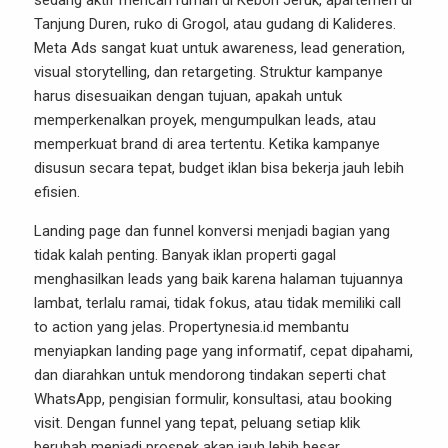
sedang aktif mencari rumah di Kebon Jeruk, apartemen di
Tanjung Duren, ruko di Grogol, atau gudang di Kalideres.
Meta Ads sangat kuat untuk awareness, lead generation,
visual storytelling, dan retargeting. Struktur kampanye
harus disesuaikan dengan tujuan, apakah untuk
memperkenalkan proyek, mengumpulkan leads, atau
memperkuat brand di area tertentu. Ketika kampanye
disusun secara tepat, budget iklan bisa bekerja jauh lebih
efisien.
Landing page dan funnel konversi menjadi bagian yang
tidak kalah penting. Banyak iklan properti gagal
menghasilkan leads yang baik karena halaman tujuannya
lambat, terlalu ramai, tidak fokus, atau tidak memiliki call
to action yang jelas. Propertynesia.id membantu
menyiapkan landing page yang informatif, cepat dipahami,
dan diarahkan untuk mendorong tindakan seperti chat
WhatsApp, pengisian formulir, konsultasi, atau booking
visit. Dengan funnel yang tepat, peluang setiap klik
berubah menjadi prospek akan jauh lebih besar.