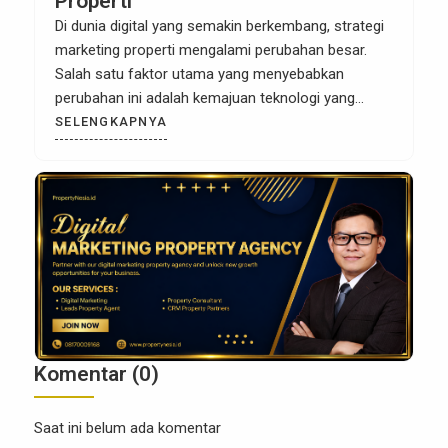
Properti
Di dunia digital yang semakin berkembang, strategi
marketing properti mengalami perubahan besar.
Salah satu faktor utama yang menyebabkan
perubahan ini adalah kemajuan teknologi yang
memungkinkan pengumpulan dan analisis data
SELENGKAPNYA
secara real-time. Sebagai pengusaha atau agen
properti, memanfaatkan data dengan bijak kini
menjadi kunci untuk meraih kesuksesan dalam
pemasaran properti. Data bukan hanya sekadar
angka atau […]
Komentar (0)
Saat ini belum ada komentar