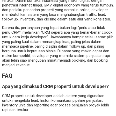
terukur. Dalam konteks Indonesia yang makin digital, dengan
penetrasi internet tinggi, GMV digital economy yang terus tumbuh,
dan perilaku pencarian properti yang semakin online, developer
membutuhkan sistem yang bisa menghubungkan traffic, lead,
follow up, inventory, dan closing dalam satu alur yang konsisten.
Karena itu, pertanyaan yang tepat bukan lagi “perlu atau tidak
perlu CRM”, melainkan “CRM seperti apa yang benar-benar cocok
untuk cara kerja developer”. Jawabannya hampir selalu sama: pilih
yang paling kuat dalam menangkap lead, paling jelas dalam
membaca pipeline, paling disiplin dalam follow up, dan paling
berguna untuk keputusan bisnis. Di pasar yang makin cepat dan
makin kompetitif, developer yang memiliki sistem penjualan rapi
akan lebih siap mengubah minat menjadi booking, dan booking
menjadi revenue.
FAQ
Apa yang dimaksud CRM properti untuk developer?
CRM properti untuk developer adalah sistem yang digunakan
untuk mengelola lead, histori komunikasi, pipeline penjualan,
inventory unit, dan reporting agar proses penjualan proyek lebih
rapi dan terukur.