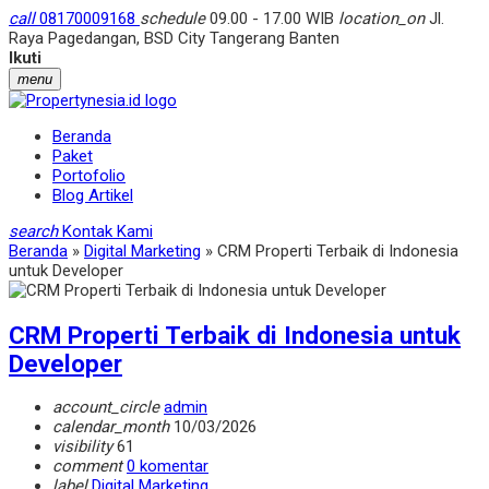
call
08170009168
schedule
09.00 - 17.00 WIB
location_on
Jl.
Raya Pagedangan, BSD City Tangerang Banten
Ikuti
menu
Beranda
Paket
Portofolio
Blog Artikel
search
Kontak Kami
Beranda
»
Digital Marketing
»
CRM Properti Terbaik di Indonesia
untuk Developer
CRM Properti Terbaik di Indonesia untuk
Developer
account_circle
admin
calendar_month
10/03/2026
visibility
61
comment
0 komentar
label
Digital Marketing