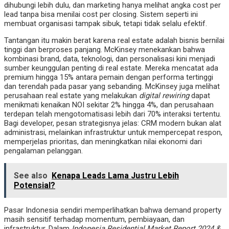
dihubungi lebih dulu, dan marketing hanya melihat angka cost per
lead tanpa bisa menilai cost per closing. Sistem seperti ini
membuat organisasi tampak sibuk, tetapi tidak selalu efektif.
Tantangan itu makin berat karena real estate adalah bisnis bernilai
tinggi dan berproses panjang. McKinsey menekankan bahwa
kombinasi brand, data, teknologi, dan personalisasi kini menjadi
sumber keunggulan penting di real estate. Mereka mencatat ada
premium hingga 15% antara pemain dengan performa tertinggi
dan terendah pada pasar yang sebanding. McKinsey juga melihat
perusahaan real estate yang melakukan
digital rewiring
dapat
menikmati kenaikan NOI sekitar 2% hingga 4%, dan perusahaan
terdepan telah mengotomatisasi lebih dari 70% interaksi tertentu.
Bagi developer, pesan strategisnya jelas: CRM modern bukan alat
administrasi, melainkan infrastruktur untuk mempercepat respon,
memperjelas prioritas, dan meningkatkan nilai ekonomi dari
pengalaman pelanggan.
See also
Kenapa Leads Lama Justru Lebih
Potensial?
Pasar Indonesia sendiri memperlihatkan bahwa demand property
masih sensitif terhadap momentum, pembiayaan, dan
infrastruktur. Dalam
Indonesia Residential Market Report 2024 &