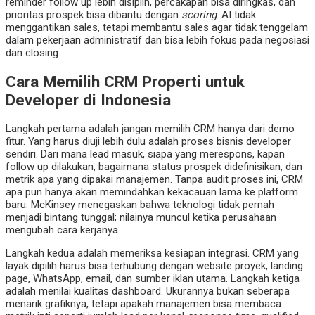
reminder follow up lebih disiplin, percakapan bisa diringkas, dan
prioritas prospek bisa dibantu dengan
scoring
. AI tidak
menggantikan sales, tetapi membantu sales agar tidak tenggelam
dalam pekerjaan administratif dan bisa lebih fokus pada negosiasi
dan closing.
Cara Memilih CRM Properti untuk
Developer di Indonesia
Langkah pertama adalah jangan memilih CRM hanya dari demo
fitur. Yang harus diuji lebih dulu adalah proses bisnis developer
sendiri. Dari mana lead masuk, siapa yang merespons, kapan
follow up dilakukan, bagaimana status prospek didefinisikan, dan
metrik apa yang dipakai manajemen. Tanpa audit proses ini, CRM
apa pun hanya akan memindahkan kekacauan lama ke platform
baru. McKinsey menegaskan bahwa teknologi tidak pernah
menjadi bintang tunggal; nilainya muncul ketika perusahaan
mengubah cara kerjanya.
Langkah kedua adalah memeriksa kesiapan integrasi. CRM yang
layak dipilih harus bisa terhubung dengan website proyek, landing
page, WhatsApp, email, dan sumber iklan utama. Langkah ketiga
adalah menilai kualitas dashboard. Ukurannya bukan seberapa
menarik grafiknya, tetapi apakah manajemen bisa membaca