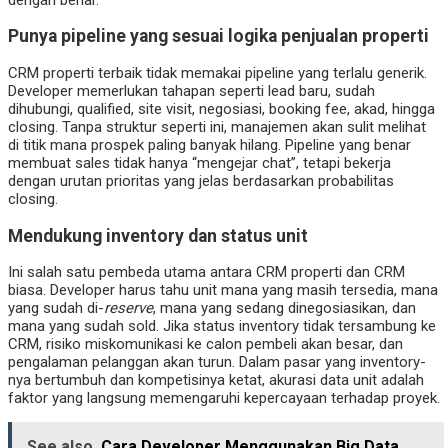
Punya pipeline yang sesuai logika penjualan properti
CRM properti terbaik tidak memakai pipeline yang terlalu generik.
Developer memerlukan tahapan seperti lead baru, sudah
dihubungi, qualified, site visit, negosiasi, booking fee, akad, hingga
closing. Tanpa struktur seperti ini, manajemen akan sulit melihat
di titik mana prospek paling banyak hilang. Pipeline yang benar
membuat sales tidak hanya “mengejar chat”, tetapi bekerja
dengan urutan prioritas yang jelas berdasarkan probabilitas
closing.
Mendukung inventory dan status unit
Ini salah satu pembeda utama antara CRM properti dan CRM
biasa. Developer harus tahu unit mana yang masih tersedia, mana
yang sudah di-
reserve
, mana yang sedang dinegosiasikan, dan
mana yang sudah sold. Jika status inventory tidak tersambung ke
CRM, risiko miskomunikasi ke calon pembeli akan besar, dan
pengalaman pelanggan akan turun. Dalam pasar yang inventory-
nya bertumbuh dan kompetisinya ketat, akurasi data unit adalah
faktor yang langsung memengaruhi kepercayaan terhadap proyek.
See also
Cara Developer Menggunakan Big Data