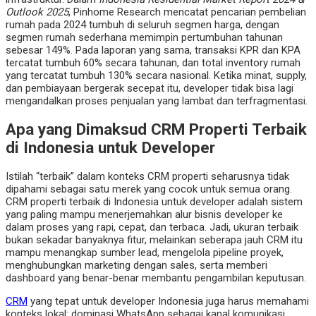
Outlook 2025
, Pinhome Research mencatat pencarian pembelian
rumah pada 2024 tumbuh di seluruh segmen harga, dengan
segmen rumah sederhana memimpin pertumbuhan tahunan
sebesar 149%. Pada laporan yang sama, transaksi KPR dan KPA
tercatat tumbuh 60% secara tahunan, dan total inventory rumah
yang tercatat tumbuh 130% secara nasional. Ketika minat, supply,
dan pembiayaan bergerak secepat itu, developer tidak bisa lagi
mengandalkan proses penjualan yang lambat dan terfragmentasi.
Apa yang Dimaksud CRM Properti Terbaik
di Indonesia untuk Developer
Istilah “terbaik” dalam konteks CRM properti seharusnya tidak
dipahami sebagai satu merek yang cocok untuk semua orang.
CRM properti terbaik di Indonesia untuk developer adalah sistem
yang paling mampu menerjemahkan alur bisnis developer ke
dalam proses yang rapi, cepat, dan terbaca. Jadi, ukuran terbaik
bukan sekadar banyaknya fitur, melainkan seberapa jauh CRM itu
mampu menangkap sumber lead, mengelola pipeline proyek,
menghubungkan marketing dengan sales, serta memberi
dashboard yang benar-benar membantu pengambilan keputusan.
CRM
yang tepat untuk developer Indonesia juga harus memahami
konteks lokal: dominasi WhatsApp sebagai kanal komunikasi,