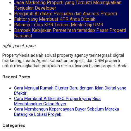
Jasa Marketing Properti yang Terbukti Meningkatkan
Penjualan Developer
Pengaruh AI dalam Penjualan dan Analisis Properti
Faktor yang Membuat KPR Anda Ditolak
Rahasia Lolos KPR Terbaru Meski Gaji UMR
Dampak Kebijakan Pemerintah terhadap Pasar Properti
Nasional
right_panel_open
PropertyNesia adalah solusi property agency terintegrasi: digital
marketing, Leads Agent, konsultan properti, dan CRM properti
untuk meningkatkan penjualan serta efisiensi bisnis properti Anda.
Recent Posts
Cara Menjual Rumah Cluster Baru dengan Iklan Digital yang
Efektif
Cara Membuat Artikel SEO Properti yang Bisa
Mendatangkan Calon Buyer
Cara Membangun Kepercayaan Buyer Sebelum Mereka
Datang ke Lokasi Proyek
Categories