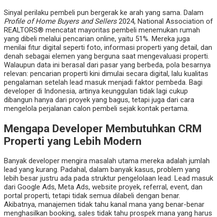
Sinyal perilaku pembeli pun bergerak ke arah yang sama. Dalam
Profile of Home Buyers and Sellers
2024, National Association of
REALTORS® mencatat mayoritas pembeli menemukan rumah
yang dibeli melalui pencarian online, yaitu 51%. Mereka juga
menilai fitur digital seperti foto, informasi properti yang detail, dan
denah sebagai elemen yang berguna saat mengevaluasi properti.
Walaupun data ini berasal dari pasar yang berbeda, pola besarnya
relevan: pencarian properti kini dimulai secara digital, lalu kualitas
pengalaman setelah lead masuk menjadi faktor pembeda. Bagi
developer di Indonesia, artinya keunggulan tidak lagi cukup
dibangun hanya dari proyek yang bagus, tetapi juga dari cara
mengelola perjalanan calon pembeli sejak kontak pertama.
Mengapa Developer Membutuhkan CRM
Properti yang Lebih Modern
Banyak developer mengira masalah utama mereka adalah jumlah
lead yang kurang. Padahal, dalam banyak kasus, problem yang
lebih besar justru ada pada struktur pengelolaan lead. Lead masuk
dari Google Ads, Meta Ads, website proyek, referral, event, dan
portal properti, tetapi tidak semua dilabeli dengan benar.
Akibatnya, manajemen tidak tahu kanal mana yang benar-benar
menghasilkan booking, sales tidak tahu prospek mana yang harus