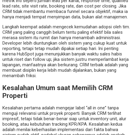
metrik inti seperti jumlah lead per kanal, response time, qualified
lead rate, site visit rate, booking rate, dan cost per closing. Jika
CRM tidak membantu membaca funnel secara objektif, maka ia
hanya menjadi tempat menyimpan data, bukan alat manajemen.
Langkah keempat adalah mengecek kemudahan adopsi oleh tim.
CRM yang paling canggih belum tentu paling efektif bila sales
merasa sistem itu rumit dan hanya menambah administrasi.
Developer lebih diuntungkan oleh sistem yang cukup kuat untuk
reporting, tetapi tetap mudah dipakai setiap hari. Ini penting
karena HubSpot juga menunjukkan banyak waktu sales habis
untuk riset dan follow up; jika sistem justru memperlambat kerja
lapangan, manfaatnya akan berkurang. CRM terbaik adalah yang
membuat disiplin kerja lebih mudah dijalankan, bukan yang
menambah friksi.
Kesalahan Umum saat Memilih CRM
Properti
Kesalahan pertama adalah mengejar label “all in one” tanpa
menguji relevansi untuk proyek properti. Banyak CRM terlihat
impresif, tetapi tidak benar-benar siap untuk inventory unit, alur
booking, atau kebutuhan tracking KPR/KPA. Kesalahan kedua
adalah menilai keberhasilan implementasi dari fakta bahwa
sistem sudah aktif, padahal ukuran sebenarnya adalah apakah