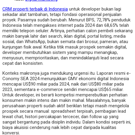
CRM properti terbaik di Indonesia
untuk developer bukan lagi
sekadar alat tambahan, tetapi fondasi operasional penjualan
proyek. Pasarnya sudah berubah. Menurut BPS, 72,78% penduduk
Indonesia telah mengakses internet pada 2024 dan 68,65% telah
memiliki telepon seluler. Artinya, perhatian calon pembeli sekarang
makin banyak lahir dari search, iklan digital, portal listing, media
sosial, dan WhatsApp, bukan semata dari brosur, pameran, atau
kunjungan fisik awal. Ketika titik masuk prospek semakin digital,
developer membutuhkan sistem yang mampu menangkap,
menyusun, memprioritaskan, dan menindaklanjuti lead secara
cepat dan konsisten.
Konteks makronya juga mendukung urgensi itu. Laporan resmi e-
Conomy SEA 2024 menunjukkan GMV ekonomi digital Indonesia
mencapai US$90 miliar pada 2024, naik dari US$80 miliar pada
2023, sementara e-commerce sendiri mencapai US$65 miliar.
Untuk developer, ini berarti kompetisi memperebutkan perhatian
konsumen makin intens dan makin mahal. Masalahnya, banyak
perusahaan properti sudah aktif beriklan tetapi masih mengelola
prospek secara manual: spreadsheet terpisah, pembagian lead
lewat chat, histori percakapan tercecer, dan follow up yang
sangat bergantung pada disiplin individu. Dalam kondisi seperti ini,
biaya akuisisi cenderung naik lebih cepat daripada kualitas
konversi.