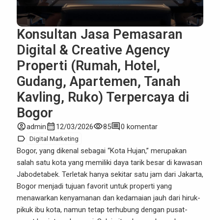
Konsultan Jasa Pemasaran
Digital & Creative Agency
Properti (Rumah, Hotel,
Gudang, Apartemen, Tanah
Kavling, Ruko) Terpercaya di
Bogor
account_circle
calendar_month
visibility
comment
admin
12/03/2026
85
0 komentar
label
Digital Marketing
Bogor
, yang dikenal sebagai “Kota Hujan,” merupakan
salah satu kota yang memiliki daya tarik besar di kawasan
Jabodetabek. Terletak hanya sekitar satu jam dari Jakarta,
Bogor menjadi tujuan favorit untuk properti yang
menawarkan kenyamanan dan kedamaian jauh dari hiruk-
pikuk ibu kota, namun tetap terhubung dengan pusat-