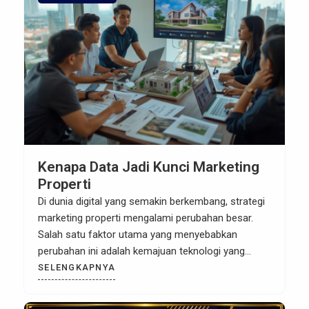
Kenapa Data Jadi Kunci Marketing
Properti
Di dunia digital yang semakin berkembang, strategi
marketing properti mengalami perubahan besar.
Salah satu faktor utama yang menyebabkan
perubahan ini adalah kemajuan teknologi yang
memungkinkan pengumpulan dan analisis data
SELENGKAPNYA
secara real-time. Sebagai pengusaha atau agen
properti, memanfaatkan data dengan bijak kini