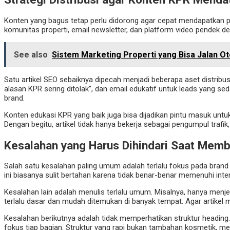
Konten yang bagus tetap perlu didorong agar cepat mendapatkan pem
komunitas properti, email newsletter, dan platform video pendek d
See also
Sistem Marketing Properti yang Bisa Jalan O
Satu artikel SEO sebaiknya dipecah menjadi beberapa aset distribus
alasan KPR sering ditolak”, dan email edukatif untuk leads yang
brand.
Konten edukasi KPR yang baik juga bisa dijadikan pintu masuk untu
Dengan begitu, artikel tidak hanya bekerja sebagai pengumpul trafik, 
Kesalahan yang Harus Dihindari Saat Mem
Salah satu kesalahan paling umum adalah terlalu fokus pada brand
ini biasanya sulit bertahan karena tidak benar-benar memenuhi int
Kesalahan lain adalah menulis terlalu umum. Misalnya, hanya menje
terlalu dasar dan mudah ditemukan di banyak tempat. Agar artikel
Kesalahan berikutnya adalah tidak memperhatikan struktur heading.
fokus tiap bagian. Struktur yang rapi bukan tambahan kosmetik, mel