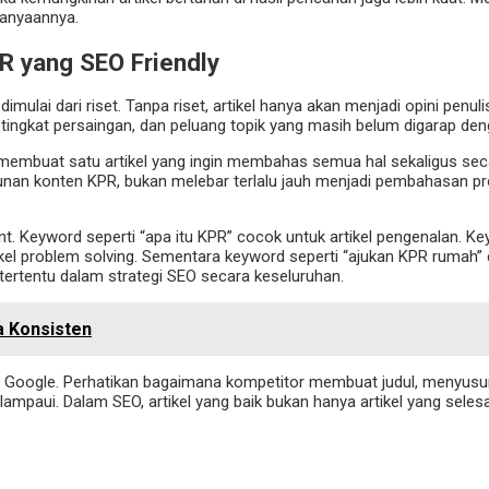
anyaannya.
 yang SEO Friendly
ulai dari riset. Tanpa riset, artikel hanya akan menjadi opini penul
tingkat persaingan, dan peluang topik yang masih belum digarap deng
embuat satu artikel yang ingin membahas semua hal sekaligus seca
sunan konten KPR, bukan melebar terlalu jauh menjadi pembahasan pro
Keyword seperti “apa itu KPR” cocok untuk artikel pengenalan. Keyw
tikel problem solving. Sementara keyword seperti “ajukan KPR rumah”
tertentu dalam strategi SEO secara keseluruhan.
a Konsisten
i Google. Perhatikan bagaimana kompetitor membuat judul, menyusu
mpaui. Dalam SEO, artikel yang baik bukan hanya artikel yang selesai di