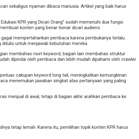
ari sekaligus nyaman dibaca manusia. Artikel yang baik harus
n Edukasi KPR yang Dicari Orang” sudah memenuhi dua fungsi
a membuat konten yang benar-benar dicari audiens.
kel gagal mempertahankan pembaca karena pembukanya terlalu
 ditulis untuk menjawab kebutuhan mereka.
bagian membahas riset keyword, bagian lain membahas struktur
ih mudah dipindai oleh pembaca dan lebih mudah dipahami oleh crawler
perluas cakupan keyword long tail, meningkatkan kemungkinan
mbaca menemukan jawaban singkat atas pertanyaan yang paling
ras menjual di awal, tetapi di bagian akhir arahkan pembaca ke
silnya tetap lemah. Karena itu, pemilihan topik konten KPR harus