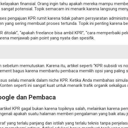
 kelayakan finansial. Orang ingin tahu apakah mereka mampu membeli 
an” sangat potensial. Topik semacam ini menarik karena langsung men
s pengajuan KPR rumit karena tidak paham persyaratan administrasi
en yang sering membuat proses tertunda. Topik ini penting karena 
PR ditolak”, “apakah freelance bisa ambil KPR”, “cara memperbaiki pelu
karena menjawab pain point yang nyata dan spesifik.
belum memutuskan. Karena itu, artikel seperti “KPR subsidi vs non s
gagement bagus karena membantu pembaca memilih opsi yang paling s
asus selalu menarik dalam niche KPR. Ketika Anda membahas simulasi
en seperti ini sangat kuat untuk menarik trafik organik sekaligus 
Google dan Pembaca
ak artikel KPR gagal bukan karena topiknya salah, melainkan karena 
mengenali apakah suatu halaman memberi pengalaman yang baik atau
 yang terlalu panjang dan istilah yang terlalu teknis tanpa penjelasa