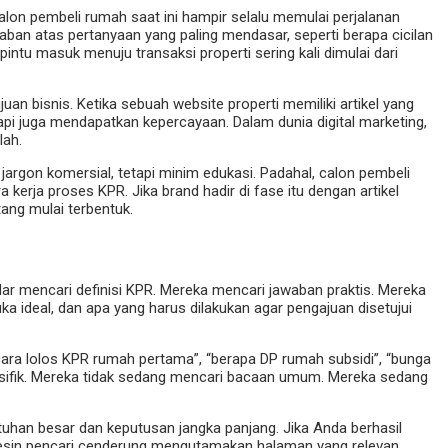
. Calon pembeli rumah saat ini hampir selalu memulai perjalanan
ban atas pertanyaan yang paling mendasar, seperti berapa cicilan
ntu masuk menuju transaksi properti sering kali dimulai dari
n bisnis. Ketika sebuah website properti memiliki artikel yang
api juga mendapatkan kepercayaan. Dalam dunia digital marketing,
lah.
jargon komersial, tetapi minim edukasi. Padahal, calon pembeli
erja proses KPR. Jika brand hadir di fase itu dengan artikel
tang mulai terbentuk.
r mencari definisi KPR. Mereka mencari jawaban praktis. Mereka
 ideal, dan apa yang harus dilakukan agar pengajuan disetujui
cara lolos KPR rumah pertama”, “berapa DP rumah subsidi”, “bunga
 spesifik. Mereka tidak sedang mencari bacaan umum. Mereka sedang
uhan besar dan keputusan jangka panjang. Jika Anda berhasil
 Mesin pencari cenderung mengutamakan halaman yang relevan,