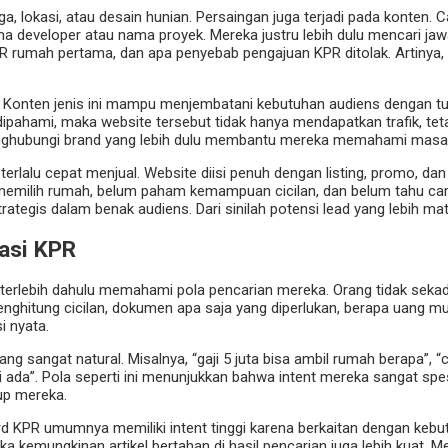
harga, lokasi, atau desain hunian. Persaingan juga terjadi pada konten
a developer atau nama proyek. Mereka justru lebih dulu mencari jawa
rumah pertama, dan apa penyebab pengajuan KPR ditolak. Artinya, pi
Konten jenis ini mampu menjembatani kebutuhan audiens dengan tujua
ipahami, maka website tersebut tidak hanya mendapatkan trafik, tet
enghubungi brand yang lebih dulu membantu mereka memahami masa
rlalu cepat menjual. Website diisi penuh dengan listing, promo, dan 
emilih rumah, belum paham kemampuan cicilan, dan belum tahu cara k
ategis dalam benak audiens. Dari sinilah potensi lead yang lebih ma
masi KPR
terlebih dahulu memahami pola pencarian mereka. Orang tidak sekada
hitung cicilan, dokumen apa saja yang diperlukan, berapa uang muka
i nyata.
sangat natural. Misalnya, “gaji 5 juta bisa ambil rumah berapa”, “
 gaji ada”. Pola seperti ini menunjukkan bahwa intent mereka sangat
up mereka.
d KPR umumnya memiliki intent tinggi karena berkaitan dengan kebut
 kemungkinan artikel bertahan di hasil pencarian juga lebih kuat.