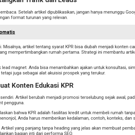
baca. Setelah artikel dipublikasikan, jangan hanya menunggu Google b
engan format turunan yang relevan.
tomatis
i. Misalnya, artikel tentang syarat KPR bisa diubah menjadi konten c
 sedang mempertimbangkan rumah pertama. Strategi ini membantu art
k lead magnet. Anda bisa menambahkan ajakan untuk konsultasi, simu
tetapi juga sebagai alat akuisisi prospek yang terukur.
buat Konten Edukasi KPR
 sendiri. Artikel berubah menjadi promosi terselubung sejak awal, p
ent pengguna.
laskan bahwa KPR adalah fasilitas kredit untuk membeli rumah tanpa
 menonjol, Anda harus memberikan kedalaman, contoh, konteks, dan s
 Artikel yang panjang tanpa heading yang jelas akan membuat pembaca
ainkan bagian inti dari performa SEO.