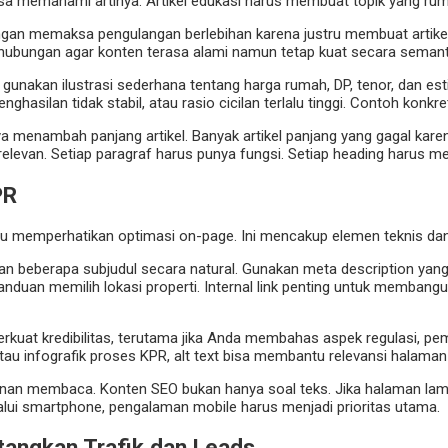
bisa memahami artinya. Artikel edukasi harus membuat topik yang ru
n memaksa pengulangan berlebihan karena justru membuat artikel te
rhubungan agar konten terasa alami namun tetap kuat secara semant
 gunakan ilustrasi sederhana tentang harga rumah, DP, tenor, dan es
 penghasilan tidak stabil, atau rasio cicilan terlalu tinggi. Contoh ko
menambah panjang artikel. Banyak artikel panjang yang gagal karena
elevan. Setiap paragraf harus punya fungsi. Setiap heading harus me
PR
perlu memperhatikan optimasi on-page. Ini mencakup elemen teknis da
an beberapa subjudul secara natural. Gunakan meta description yang r
 panduan memilih lokasi properti. Internal link penting untuk memba
perkuat kredibilitas, terutama jika Anda membahas aspek regulasi, pe
 atau infografik proses KPR, alt text bisa membantu relevansi halama
an membaca. Konten SEO bukan hanya soal teks. Jika halaman lamba
lalui smartphone, pengalaman mobile harus menjadi prioritas utama.
tangkan Trafik dan Leads