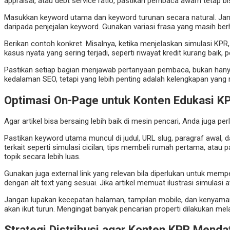
appraisal, atau debt service ratio, pastikan pembaca awam tetap 
Masukkan keyword utama dan keyword turunan secara natural. Janga
daripada penjejalan keyword. Gunakan variasi frasa yang masih be
Berikan contoh konkret. Misalnya, ketika menjelaskan simulasi KPR,
kasus nyata yang sering terjadi, seperti riwayat kredit kurang baik,
Pastikan setiap bagian menjawab pertanyaan pembaca, bukan hanya 
kedalaman SEO, tetapi yang lebih penting adalah kelengkapan yang r
Optimasi On-Page untuk Konten Edukasi K
Agar artikel bisa bersaing lebih baik di mesin pencari, Anda juga 
Pastikan keyword utama muncul di judul, URL slug, paragraf awal, d
terkait seperti simulasi cicilan, tips membeli rumah pertama, atau
topik secara lebih luas.
Gunakan juga external link yang relevan bila diperlukan untuk mem
dengan alt text yang sesuai. Jika artikel memuat ilustrasi simulasi
Jangan lupakan kecepatan halaman, tampilan mobile, dan kenyaman
akan ikut turun. Mengingat banyak pencarian properti dilakukan me
Strategi Distribusi agar Konten KPR Menda