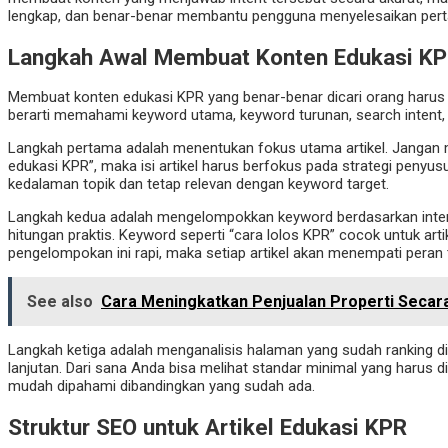
lengkap, dan benar-benar membantu pengguna menyelesaikan pert
Langkah Awal Membuat Konten Edukasi KPR
Membuat konten edukasi KPR yang benar-benar dicari orang harus dim
berarti memahami keyword utama, keyword turunan, search intent, 
Langkah pertama adalah menentukan fokus utama artikel. Jangan m
edukasi KPR”, maka isi artikel harus berfokus pada strategi penyu
kedalaman topik dan tetap relevan dengan keyword target.
Langkah kedua adalah mengelompokkan keyword berdasarkan intent. 
hitungan praktis. Keyword seperti “cara lolos KPR” cocok untuk ar
pengelompokan ini rapi, maka setiap artikel akan menempati peran 
See also
Cara Meningkatkan Penjualan Properti Secar
Langkah ketiga adalah menganalisis halaman yang sudah ranking d
lanjutan. Dari sana Anda bisa melihat standar minimal yang harus dila
mudah dipahami dibandingkan yang sudah ada.
Struktur SEO untuk Artikel Edukasi KPR