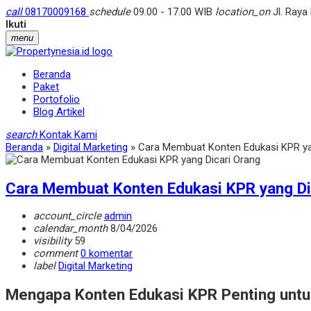
call
08170009168
schedule
09.00 - 17.00 WIB
location_on
Jl. Raya
Ikuti
menu
Beranda
Paket
Portofolio
Blog Artikel
search
Kontak Kami
Beranda
»
Digital Marketing
»
Cara Membuat Konten Edukasi KPR ya
Cara Membuat Konten Edukasi KPR yang Di
account_circle
admin
calendar_month
8/04/2026
visibility
59
comment
0 komentar
label
Digital Marketing
Mengapa Konten Edukasi KPR Penting untu