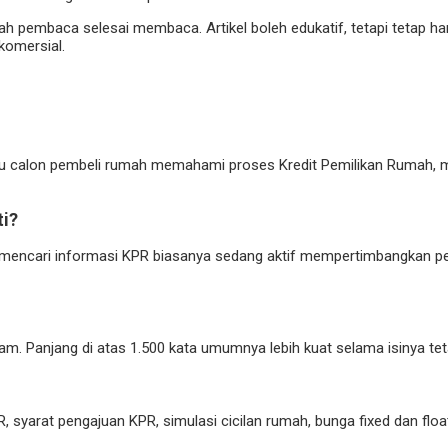
ah pembaca selesai membaca. Artikel boleh edukatif, tetapi tetap har
 komersial.
calon pembeli rumah memahami proses Kredit Pemilikan Rumah, mulai 
ti?
ng mencari informasi KPR biasanya sedang aktif mempertimbangkan p
. Panjang di atas 1.500 kata umumnya lebih kuat selama isinya tetap 
, syarat pengajuan KPR, simulasi cicilan rumah, bunga fixed dan flo