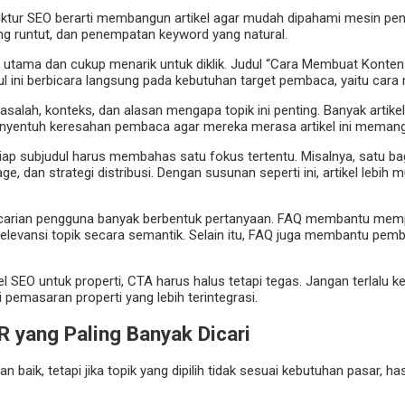
ktur SEO berarti membangun artikel agar mudah dipahami mesin penc
yang runtut, dan penempatan keyword yang natural.
 utama dan cukup menarik untuk diklik. Judul “Cara Membuat Konte
dul ini berbicara langsung pada kebutuhan target pembaca, yaitu car
salah, konteks, dan alasan mengapa topik ini penting. Banyak arti
enyentuh keresahan pembaca agar mereka merasa artikel ini memang
etiap subjudul harus membahas satu fokus tertentu. Misalnya, satu 
ge, dan strategi distribusi. Dengan susunan seperti ini, artikel leb
pencarian pengguna banyak berbentuk pertanyaan. FAQ membantu mem
 relevansi topik secara semantik. Selain itu, FAQ juga membantu pe
SEO untuk properti, CTA harus halus tetapi tegas. Jangan terlalu ke
i pemasaran properti yang lebih terintegrasi.
 yang Paling Banyak Dicari
 baik, tetapi jika topik yang dipilih tidak sesuai kebutuhan pasar, ha