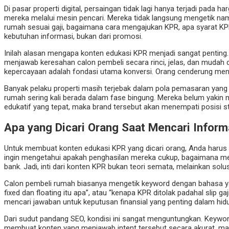
Di pasar properti digital, persaingan tidak lagi hanya terjadi pada 
mereka melalui mesin pencari. Mereka tidak langsung mengetik nam
rumah sesuai gaji, bagaimana cara mengajukan KPR, apa syarat KPR 
kebutuhan informasi, bukan dari promosi.
Inilah alasan mengapa konten edukasi KPR menjadi sangat penting. 
menjawab keresahan calon pembeli secara rinci, jelas, dan mudah d
kepercayaan adalah fondasi utama konversi. Orang cenderung m
Banyak pelaku properti masih terjebak dalam pola pemasaran yang te
rumah sering kali berada dalam fase bingung. Mereka belum yakin m
edukatif yang tepat, maka brand tersebut akan menempati posisi str
Apa yang Dicari Orang Saat Mencari Infor
Untuk membuat konten edukasi KPR yang dicari orang, Anda harus 
ingin mengetahui apakah penghasilan mereka cukup, bagaimana meng
bank. Jadi, inti dari konten KPR bukan teori semata, melainkan solus
Calon pembeli rumah biasanya mengetik keyword dengan bahasa yang 
fixed dan floating itu apa”, atau “kenapa KPR ditolak padahal slip
mencari jawaban untuk keputusan finansial yang penting dalam hid
Dari sudut pandang SEO, kondisi ini sangat menguntungkan. Keywor
membuat konten yang menjawab intent tersebut secara akurat, maka