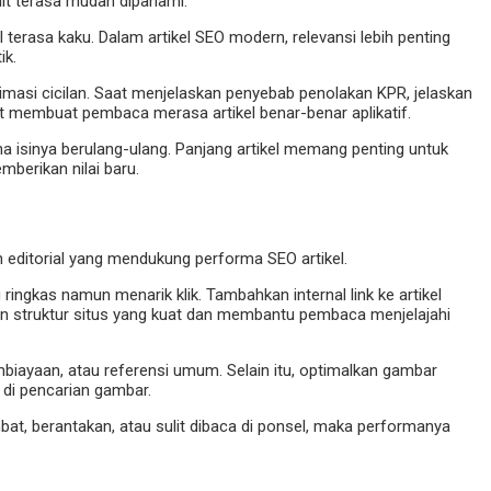
mit terasa mudah dipahami.
rasa kaku. Dalam artikel SEO modern, relevansi lebih penting
ik.
timasi cicilan. Saat menjelaskan penyebab penolakan KPR, jelaskan
nkret membuat pembaca merasa artikel benar-benar aplikatif.
 isinya berulang-ulang. Panjang artikel memang penting untuk
mberikan nilai baru.
n editorial yang mendukung performa SEO artikel.
ingkas namun menarik klik. Tambahkan internal link ke artikel
ngun struktur situs yang kuat dan membantu pembaca menjelajahi
mbiayaan, atau referensi umum. Selain itu, optimalkan gambar
n di pencarian gambar.
t, berantakan, atau sulit dibaca di ponsel, maka performanya