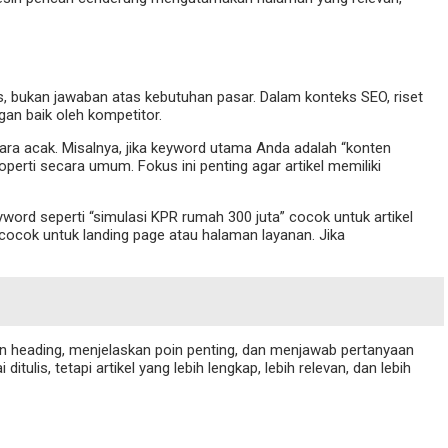
is, bukan jawaban atas kebutuhan pasar. Dalam konteks SEO, riset
an baik oleh kompetitor.
ra acak. Misalnya, jika keyword utama Anda adalah “konten
perti secara umum. Fokus ini penting agar artikel memiliki
ord seperti “simulasi KPR rumah 300 juta” cocok untuk artikel
 cocok untuk landing page atau halaman layanan. Jika
n heading, menjelaskan poin penting, dan menjawab pertanyaan
tulis, tetapi artikel yang lebih lengkap, lebih relevan, dan lebih