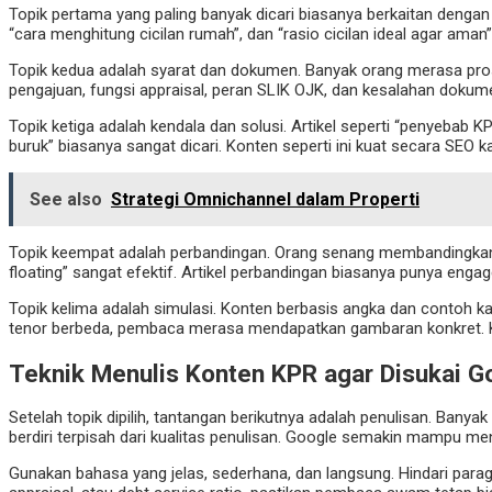
Topik pertama yang paling banyak dicari biasanya berkaitan dengan
“cara menghitung cicilan rumah”, dan “rasio cicilan ideal agar am
Topik kedua adalah syarat dan dokumen. Banyak orang merasa prose
pengajuan, fungsi appraisal, peran SLIK OJK, dan kesalahan dokum
Topik ketiga adalah kendala dan solusi. Artikel seperti “penyebab K
buruk” biasanya sangat dicari. Konten seperti ini kuat secara SEO 
See also
Strategi Omnichannel dalam Properti
Topik keempat adalah perbandingan. Orang senang membandingkan se
floating” sangat efektif. Artikel perbandingan biasanya punya en
Topik kelima adalah simulasi. Konten berbasis angka dan contoh k
tenor berbeda, pembaca merasa mendapatkan gambaran konkret. Kont
Teknik Menulis Konten KPR agar Disukai 
Setelah topik dipilih, tantangan berikutnya adalah penulisan. Bany
berdiri terpisah dari kualitas penulisan. Google semakin mampu 
Gunakan bahasa yang jelas, sederhana, dan langsung. Hindari paragraf