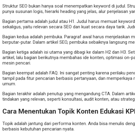
Struktur SEO bukan hanya soal menempatkan keyword di judul. Stru
punya susunan logis, hierarki heading yang jelas, alur penjelasan 
Bagian pertama adalah judul atau H1. Judul harus memuat keyword
sekaligus, yaitu relevan secara SEO dan kuat secara daya tarik. Ju
Bagian kedua adalah pembuka. Paragraf awal harus menjelaskan ma
berputar-putar. Dalam artikel SEO, pembuka sebaiknya langsung m
Bagian ketiga adalah isi utama yang dibagi ke dalam H2 dan H3. S
artikel, lalu bagian berikutnya membahas ide konten, optimasi on-pa
mesin pencari.
Bagian keempat adalah FAQ. Ini sangat penting karena perilaku 
tampil pada fitur pencarian berbasis pertanyaan, dan memperkaya
umum.
Bagian terakhir adalah penutup yang mengandung CTA. Dalam artikel 
tindakan yang relevan, seperti konsultasi, audit konten, atau strateg
Cara Menentukan Topik Konten Edukasi KPR
Topik adalah jantung dari performa konten. Anda bisa menulis dengan
berbasis kebutuhan pencarian nyata.