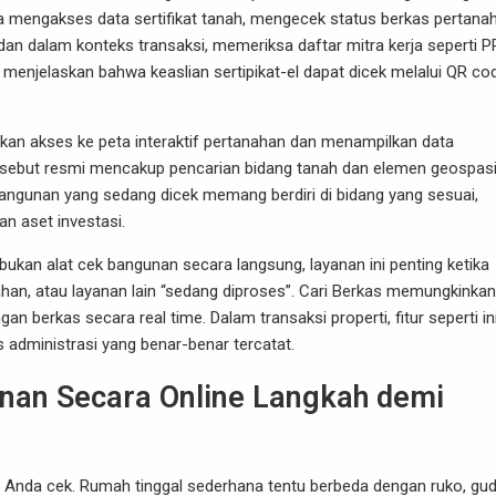
a mengakses data sertifikat tanah, mengecek status berkas pertana
 dan dalam konteks transaksi, memeriksa daftar mitra kerja seperti P
a menjelaskan bahwa keaslian sertipikat-el dapat dicek melalui QR co
an akses ke peta interaktif pertanahan dan menampilkan data
 disebut resmi mencakup pencarian bidang tanah dan elemen geospasi
bangunan yang sedang dicek memang berdiri di bidang yang sesuai,
an aset investasi.
bukan alat cek bangunan secara langsung, layanan ini penting ketika
ahan, atau layanan lain “sedang diproses”. Cari Berkas memungkinkan
rkas secara real time. Dalam transaksi properti, fitur seperti in
administrasi yang benar-benar tercatat.
nan Secara Online Langkah demi
 Anda cek. Rumah tinggal sederhana tentu berbeda dengan ruko, gu