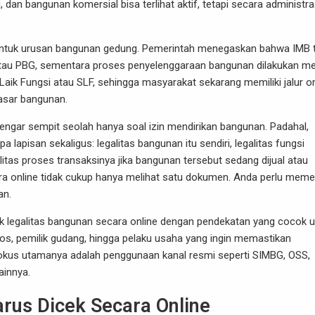
 dan bangunan komersial bisa terlihat aktif, tetapi secara administra
l untuk urusan bangunan gedung. Pemerintah menegaskan bahwa IMB 
tau PBG, sementara proses penyelenggaraan bangunan dilakukan mel
 Laik Fungsi atau SLF, sehingga masyarakat sekarang memiliki jalur on
dasar bangunan.
dengar sempit seolah hanya soal izin mendirikan bangunan. Padahal,
a lapisan sekaligus: legalitas bangunan itu sendiri, legalitas fungsi
litas proses transaksinya jika bangunan tersebut sedang dijual atau
ara online tidak cukup hanya melihat satu dokumen. Anda perlu meme
an.
k legalitas bangunan secara online dengan pendekatan yang cocok 
 kos, pemilik gudang, hingga pelaku usaha yang ingin memastikan
Fokus utamanya adalah penggunaan kanal resmi seperti SIMBG, OSS,
ainnya.
rus Dicek Secara Online