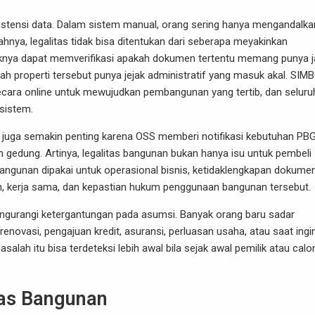
istensi data. Dalam sistem manual, orang sering hanya mengandalka
lahnya, legalitas tidak bisa ditentukan dari seberapa meyakinkan
daknya dapat memverifikasi apakah dokumen tertentu memang punya j
ah properti tersebut punya jejak administratif yang masuk akal. SIM
cara online untuk mewujudkan pembangunan yang tertib, dan seluru
sistem.
ne juga semakin penting karena OSS memberi notifikasi kebutuhan PB
edung. Artinya, legalitas bangunan bukan hanya isu untuk pembeli
 bangunan dipakai untuk operasional bisnis, ketidaklengkapan dokume
n, kerja sama, dan kepastian hukum penggunaan bangunan tersebut.
engurangi ketergantungan pada asumsi. Banyak orang baru sadar
renovasi, pengajuan kredit, asuransi, perluasan usaha, atau saat ingi
alah itu bisa terdeteksi lebih awal bila sejak awal pemilik atau calo
tas Bangunan