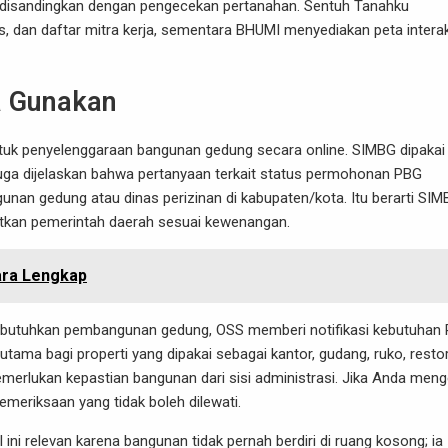
lu disandingkan dengan pengecekan pertanahan. Sentuh Tanahku
as, dan daftar mitra kerja, sementara BHUMI menyediakan peta interak
a Gunakan
ntuk penyelenggaraan bangunan gedung secara online. SIMBG dipakai
 juga dijelaskan bahwa pertanyaan terkait status permohonan PBG
unan gedung atau dinas perizinan di kabupaten/kota. Itu berarti SI
ibatkan pemerintah daerah sesuai kewenangan.
ara Lengkap
mbutuhkan pembangunan gedung, OSS memberi notifikasi kebutuhan
rutama bagi properti yang dipakai sebagai kantor, gudang, ruko, resto
emerlukan kepastian bangunan dari sisi administrasi. Jika Anda men
pemeriksaan yang tidak boleh dilewati.
ini relevan karena bangunan tidak pernah berdiri di ruang kosong; ia