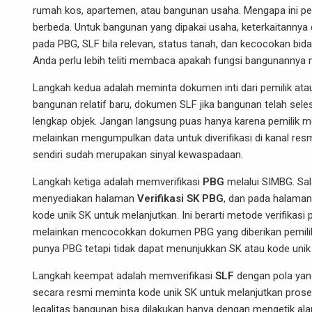
rumah kos, apartemen, atau bangunan usaha. Mengapa ini p
berbeda. Untuk bangunan yang dipakai usaha, keterkaitannya 
pada PBG, SLF bila relevan, status tanah, dan kecocokan bi
Anda perlu lebih teliti membaca apakah fungsi bangunannya
Langkah kedua adalah meminta dokumen inti dari pemilik atau
bangunan relatif baru, dokumen SLF jika bangunan telah selesai
lengkap objek. Jangan langsung puas hanya karena pemilik m
melainkan mengumpulkan data untuk diverifikasi di kanal resm
sendiri sudah merupakan sinyal kewaspadaan.
Langkah ketiga adalah memverifikasi
PBG
melalui SIMBG. Sala
menyediakan halaman
Verifikasi SK PBG
, dan pada halama
kode unik SK untuk melanjutkan. Ini berarti metode verifikasi
melainkan mencocokkan dokumen PBG yang diberikan pemilik d
punya PBG tetapi tidak dapat menunjukkan SK atau kode unik 
Langkah keempat adalah memverifikasi
SLF
dengan pola ya
secara resmi meminta kode unik SK untuk melanjutkan proses v
legalitas bangunan bisa dilakukan hanya dengan mengetik al