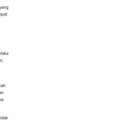
 yang
mpat
lalui
i,
kah
an
ya
tidak