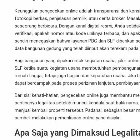
Keunggulan pengecekan online adalah transparansi dan kons
fotokopi berkas, penjelasan pemilik, atau cerita broker. Masa
seseorang berbicara. Dengan kanal digital resmi, Anda seti
verifikasi, apakah nomor atau kode uniknya terbaca, dan apak
sendiri menegaskan bahwa layanan PBG dan SLF diberikan se
data bangunan gedung yang telah diinput akan terekam pada 
Bagi bangunan yang dipakai untuk kegiatan usaha, jalur onli
SLF ketika suatu kegiatan usaha membutuhkan pembangunan g
rumah tinggal, tetapi juga bagian dari kepatuhan usaha. Jika
dapat berdampak pada proses perizinan lanjutan, pembiayaa
Dari sisi kehati-hatian, pengecekan online juga membantu m
pentingnya legalitas setelah muncul kendala saat balik nama, 
menjual kembali properti tersebut. Padahal, sebagian besar mas
pembeli melakukan pemeriksaan online yang disiplin.
Apa Saja yang Dimaksud Legali