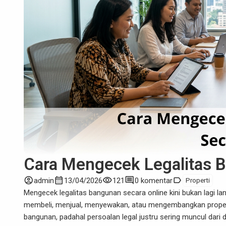
Cara Mengecek Legalitas 
account_circle
calendar_month
visibility
comment
label
admin
13/04/2026
121
0 komentar
Properti
Mengecek legalitas bangunan secara online
kini bukan lagi l
membeli, menjual, menyewakan, atau mengembangkan properti.
bangunan, padahal persoalan legal justru sering muncul dari 