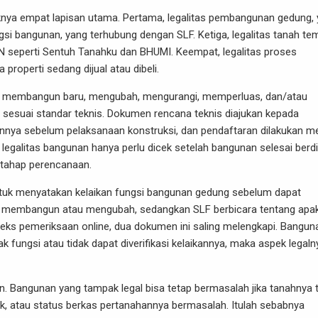
knya empat lapisan utama. Pertama, legalitas pembangunan gedung,
ngsi bangunan, yang terhubung dengan SLF. Ketiga, legalitas tanah te
PN seperti Sentuh Tanahku dan BHUMI. Keempat, legalitas proses
properti sedang dijual atau dibeli.
tuk membangun baru, mengubah, mengurangi, memperluas, dan/atau
esuai standar teknis. Dokumen rencana teknis diajukan kepada
nya sebelum pelaksanaan konstruksi, dan pendaftaran dilakukan me
legalitas bangunan hanya perlu dicek setelah bangunan selesai berdir
k tahap perencanaan.
 untuk menyatakan kelaikan fungsi bangunan gedung sebelum dapat
tuk membangun atau mengubah, sedangkan SLF berbicara tentang apa
teks pemeriksaan online, dua dokumen ini saling melengkapi. Bangun
ak fungsi atau tidak dapat diverifikasi kelaikannya, maka aspek legaln
kan. Bangunan yang tampak legal bisa tetap bermasalah jika tanahnya 
cocok, atau status berkas pertanahannya bermasalah. Itulah sebabnya