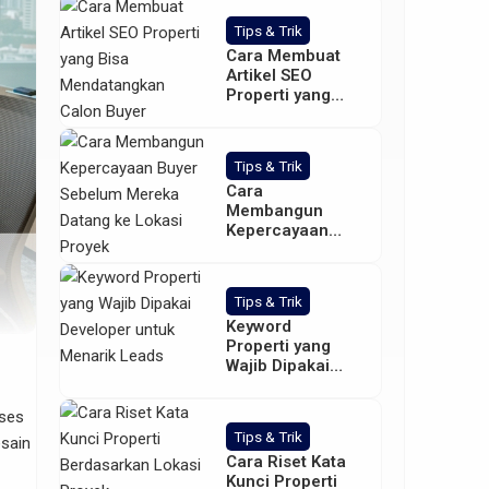
Tips & Trik
Cara Membuat
Artikel SEO
Properti yang
Bisa
Mendatangkan
Calon Buyer
Tips & Trik
Cara
Membangun
Kepercayaan
Buyer Sebelum
Mereka Datang
ke Lokasi Proyek
Tips & Trik
Keyword
Properti yang
Wajib Dipakai
Developer untuk
Menarik Leads
oses
Tips & Trik
esain
Cara Riset Kata
Kunci Properti