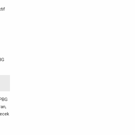
tif
MBG
 PBG
ran,
gecek