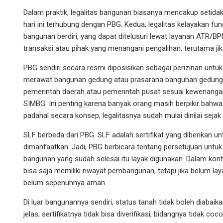
Dalam praktik, legalitas bangunan biasanya mencakup setida
hari ini terhubung dengan PBG. Kedua, legalitas kelayakan fu
bangunan berdiri, yang dapat ditelusuri lewat layanan ATR/B
transaksi atau pihak yang menangani pengalihan, terutama jika 
PBG sendiri secara resmi diposisikan sebagai perizinan un
merawat bangunan gedung atau prasarana bangunan gedung s
pemerintah daerah atau pemerintah pusat sesuai kewenangan
SIMBG. Ini penting karena banyak orang masih berpikir bahwa 
padahal secara konsep, legalitasnya sudah mulai dinilai seja
SLF berbeda dari PBG. SLF adalah sertifikat yang diberikan
dimanfaatkan. Jadi, PBG berbicara tentang persetujuan un
bangunan yang sudah selesai itu layak digunakan. Dalam kon
bisa saja memiliki riwayat pembangunan, tetapi jika belum lay
belum sepenuhnya aman.
Di luar bangunannya sendiri, status tanah tidak boleh diabai
jelas, sertifikatnya tidak bisa diverifikasi, bidangnya tidak 