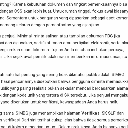
enting? Karena kebutuhan dokumen dan tingkat pemeriksaannya bisa
dengan OSS akan lebih kuat. Untuk rumah tinggal, fokus awal biasan
dang. Sementara untuk bangunan yang dipasarkan sebagai aset komers
 memang selaras dengan pemanfaatan yang dijanjikan.
 penjual. Minimal, minta salinan atau tampilan dokumen PBG jika
 dan digunakan, sertifikat tanah atau sertipikat elektronik, serta al
engirimkan scan dokumen. Tujuan Anda di tahap ini bukan percaya,
i. Jika sejak awal pemilik tidak mau memberikan informasi dasar, itu
h satu hal penting yang sering tidak diketahui publik adalah SIMBG
n hasil pencariannya disebutkan bahwa pengguna diminta memasukk
 publik yang paling realistis bukan sekadar mencari berdasarkan alama
engan kode unik yang tertera di SK tersebut. Jika penjual mengak
yang diperlukan untuk verifikasi, kewaspadaan Anda harus naik.
ng sama. SIMBG juga menampilkan halaman
Verifikasi SK SLF
dan
erifikasi. Dari sini terlihat cukup jelas bahwa tidak semua pemerik
amat di kolom pencarian umum. Dalam praktiknya, Anda biasanya per