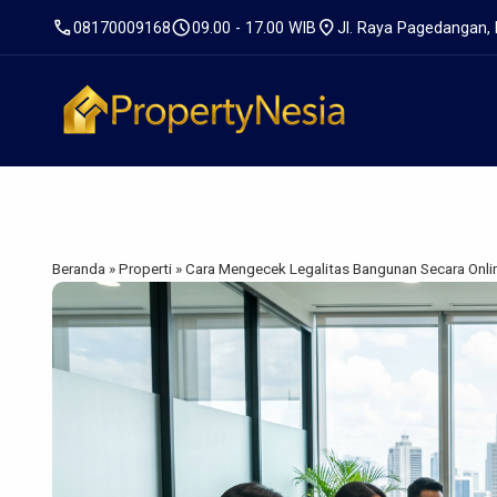
call
schedule
location_on
08170009168
09.00 - 17.00 WIB
Jl. Raya Pagedangan,
Beranda
»
Properti
»
Cara Mengecek Legalitas Bangunan Secara Onli