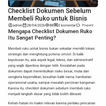
Checklist Dokumen Sebelum
Membeli Ruko untuk Bisnis
account_circle
calendar_month
visibility
comment
label
admin
28/04/2026
88
0 komentar
Properti
Mengapa Checklist Dokumen Ruko
Itu Sangat Penting?
Membeli ruko untuk bisnis bukan sekadar memilih lokasi
strategis dan menghitung potensi omzet. Di balik
keputusan itu, ada aspek legal, teknis, dan administratif
yang wajib diperiksa dengan teliti. Kesalahan pada
dokumen dapat menimbulkan risiko besar, mulai dari
sengketa kepemilikan, kesulitan balik nama, hambatan
operasional usaha, sampai masalah perizinan bangunan.
Karena itu, checklist dokumen sebelum membeli ruko
menjadi langkah dasar yang tidak boleh dilewati.
Kehati-hatian ini makin relevan karena perilaku pencarian