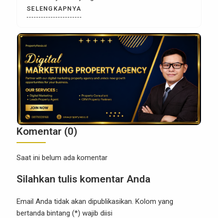
ke elektronik, tetapi juga menyentuh aspek hukum,
SELENGKAPNYA
administrasi negara, keamanan data, kepastian hak,
dan praktik transaksi properti. Dalam konteks
hukum properti, sertifikat tanah memiliki posisi
yang sangat penting karena menjadi […]
Komentar (0)
Saat ini belum ada komentar
Silahkan tulis komentar Anda
Email Anda tidak akan dipublikasikan. Kolom yang
bertanda bintang (*) wajib diisi