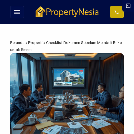
right_panel_open
menu
call
Beranda
»
Properti
»
Checklist Dokumen Sebelum Membeli Ruko
untuk Bisnis